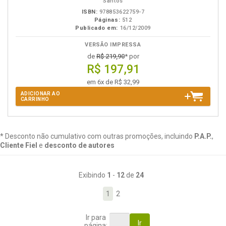
Santos
ISBN:
978853622759-7
Páginas:
512
Publicado em:
16/12/2009
VERSÃO IMPRESSA
de
R$ 219,90
* por
R$ 197,91
em 6x de R$ 32,99
ADICIONAR AO
CARRINHO
* Desconto não cumulativo com outras promoções, incluindo
P.A.P.
,
Cliente Fiel
e
desconto de autores
Exibindo
1
-
12
de
24
1
2
Ir para
Ir
página: