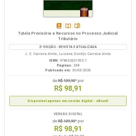
em
Disponível
páginas
Tutela Provisória e Recursos no Processo Judicial
eBook
na
Tributário
B.V.
2ª EDIÇÃO - REVISTA E ATUALIZADA
J. E. Carreira Alvim, Luciana Gontijo Carreira Alvim
ISBN:
978652631932-1
Páginas:
248
Publicado em:
30/03/2026
de
R$ 109,90
* por
R$ 98,91
Disponível apenas em versão digital - eBook!
VERSÃO DIGITAL
de
R$ 109,90
* por
R$ 98,91