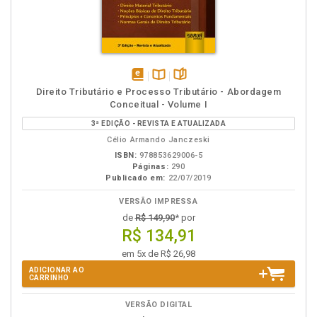
disponível
Disponível
páginas
Direito Tributário e Processo Tributário - Abordagem
em
na
Conceitual - Volume I
eBook
B.V.
3ª EDIÇÃO - REVISTA E ATUALIZADA
Célio Armando Janczeski
ISBN:
978853629006-5
Páginas:
290
Publicado em:
22/07/2019
VERSÃO IMPRESSA
de
R$ 149,90
* por
R$ 134,91
em 5x de R$ 26,98
ADICIONAR AO
CARRINHO
VERSÃO DIGITAL