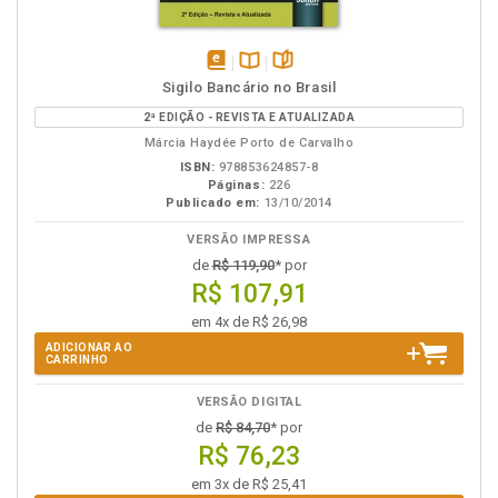
disponível
Disponível
páginas
Sigilo Bancário no Brasil
em
na
2ª EDIÇÃO - REVISTA E ATUALIZADA
eBook
B.V.
Márcia Haydée Porto de Carvalho
ISBN:
978853624857-8
Páginas:
226
Publicado em:
13/10/2014
VERSÃO IMPRESSA
de
R$ 119,90
* por
R$ 107,91
em 4x de R$ 26,98
ADICIONAR AO
CARRINHO
VERSÃO DIGITAL
de
R$ 84,70
* por
R$ 76,23
em 3x de R$ 25,41