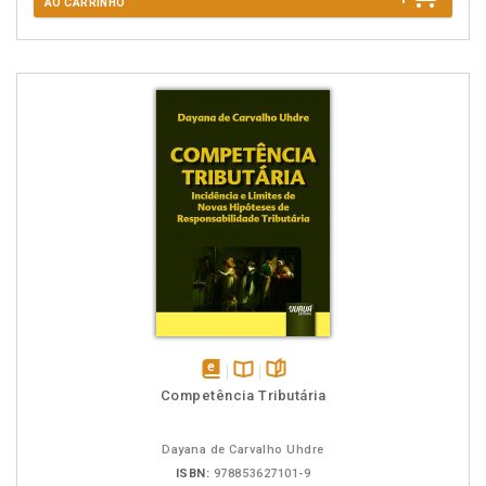
AO CARRINHO
disponível
Disponível
páginas
Competência Tributária
em
na
eBook
B.V.
Dayana de Carvalho Uhdre
ISBN:
978853627101-9