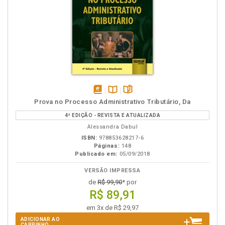
disponível
Disponível
páginas
Prova no Processo Administrativo Tributário, Da
em
na
4ª EDIÇÃO - REVISTA E ATUALIZADA
eBook
B.V.
Alessandra Dabul
ISBN:
978853628217-6
Páginas:
148
Publicado em:
05/09/2018
VERSÃO IMPRESSA
de
R$ 99,90
* por
R$ 89,91
em 3x de R$ 29,97
ADICIONAR AO
CARRINHO