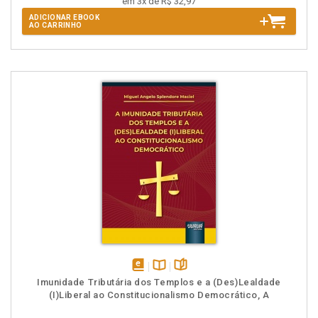
em 3x de R$ 32,97
ADICIONAR EBOOK
AO CARRINHO
disponível
Disponível
páginas
Imunidade Tributária dos Templos e a (Des)Lealdade
em
na
(I)Liberal ao Constitucionalismo Democrático, A
eBook
B.V.