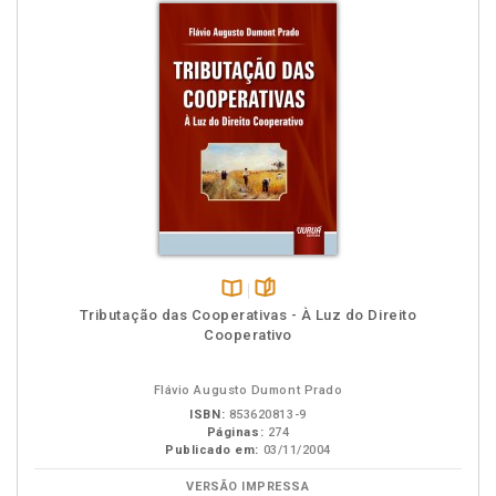
Disponível
páginas
Tributação das Cooperativas - À Luz do Direito
na
Cooperativo
B.V.
Flávio Augusto Dumont Prado
ISBN:
853620813-9
Páginas:
274
Publicado em:
03/11/2004
VERSÃO IMPRESSA