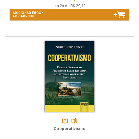
em 2x de R$ 29,12
ADICIONAR EBOOK
AO CARRINHO
Disponível
páginas
Cooperativismo
na