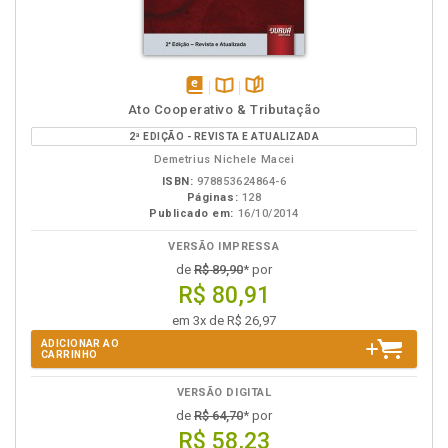
disponível
Disponível
páginas
Ato Cooperativo & Tributação
em
na
2ª EDIÇÃO - REVISTA E ATUALIZADA
eBook
B.V.
Demetrius Nichele Macei
ISBN:
978853624864-6
Páginas:
128
Publicado em:
16/10/2014
VERSÃO IMPRESSA
de
R$ 89,90
* por
R$ 80,91
em 3x de R$ 26,97
ADICIONAR AO
CARRINHO
VERSÃO DIGITAL
de
R$ 64,70
* por
R$ 58,23