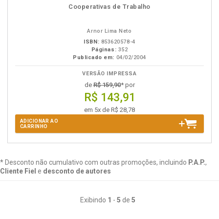
Disponível
páginas
Cooperativas de Trabalho
na
B.V.
Arnor Lima Neto
ISBN:
853620578-4
Páginas:
352
Publicado em:
04/02/2004
VERSÃO IMPRESSA
de
R$ 159,90
* por
R$ 143,91
em 5x de R$ 28,78
ADICIONAR AO
CARRINHO
* Desconto não cumulativo com outras promoções, incluindo
P.A.P.
,
Cliente Fiel
e
desconto de autores
Exibindo
1
-
5
de
5