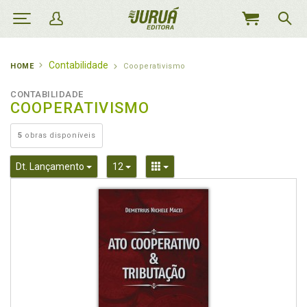
MEU
CARRINHO
Contabilidade
HOME
Cooperativismo
CONTABILIDADE
COOPERATIVISMO
5
obras disponíveis
Toggle Dropdown
Toggle Dropdown
Toggle Dropdown
Dt. Lançamento
12