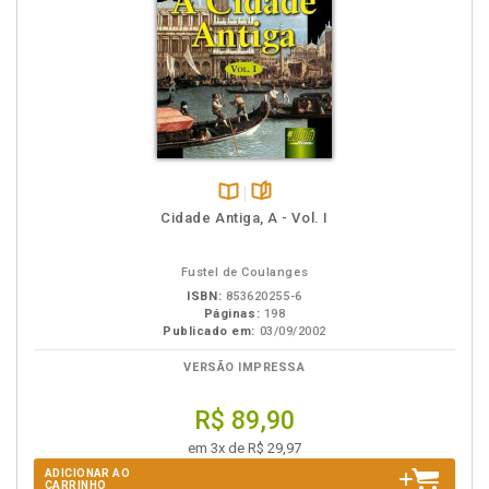
Disponível
páginas
Cidade Antiga, A - Vol. I
na
B.V.
Fustel de Coulanges
ISBN:
853620255-6
Páginas:
198
Publicado em:
03/09/2002
VERSÃO IMPRESSA
R$ 89,90
em 3x de R$ 29,97
ADICIONAR AO
CARRINHO