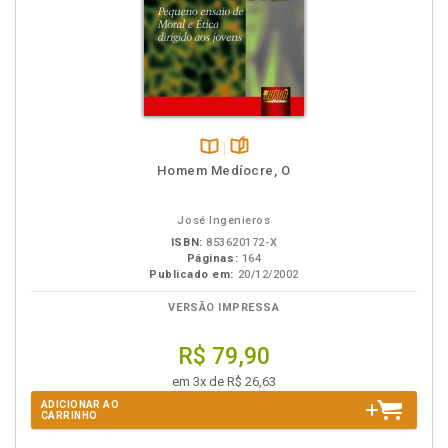
Disponível
páginas
Homem Medíocre, O
na
B.V.
José Ingenieros
ISBN:
853620172-X
Páginas:
164
Publicado em:
20/12/2002
VERSÃO IMPRESSA
R$ 79,90
em 3x de R$ 26,63
ADICIONAR AO
CARRINHO