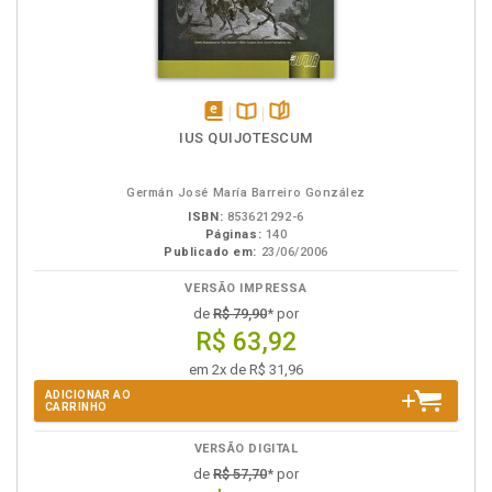
disponível
Disponível
páginas
IUS QUIJOTESCUM
em
na
eBook
B.V.
Germán José María Barreiro González
ISBN:
853621292-6
Páginas:
140
Publicado em:
23/06/2006
VERSÃO IMPRESSA
de
R$ 79,90
* por
R$ 63,92
em 2x de R$ 31,96
ADICIONAR AO
CARRINHO
VERSÃO DIGITAL
de
R$ 57,70
* por