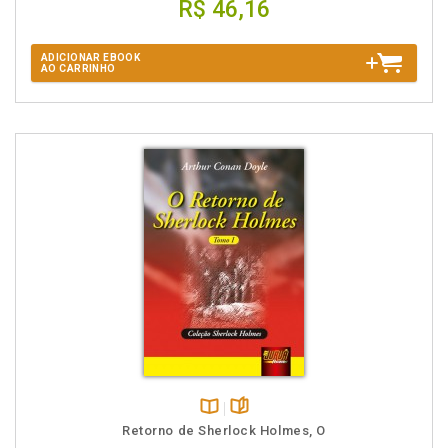
R$ 46,16
ADICIONAR EBOOK
AO CARRINHO
Disponível
páginas
Retorno de Sherlock Holmes, O
na