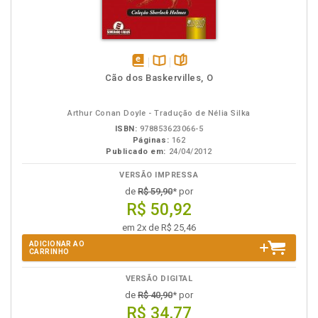
disponível
Disponível
páginas
Cão dos Baskervilles, O
em
na
eBook
B.V.
Arthur Conan Doyle - Tradução de Nélia Silka
ISBN:
978853623066-5
Páginas:
162
Publicado em:
24/04/2012
VERSÃO IMPRESSA
de
R$ 59,90
* por
R$ 50,92
em 2x de R$ 25,46
ADICIONAR AO
CARRINHO
VERSÃO DIGITAL
de
R$ 40,90
* por
R$ 34,77