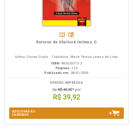
Disponível
páginas
Retorno de Sherlock Holmes, O
na
B.V.
Arthur Conan Doyle - Tradutora: Maria Teresa Lemos de Lima
ISBN:
853620372-2
Páginas:
122
Publicado em:
28/01/2003
VERSÃO IMPRESSA
de
R$ 49,90
* por
R$ 39,92
ADICIONAR AO
CARRINHO