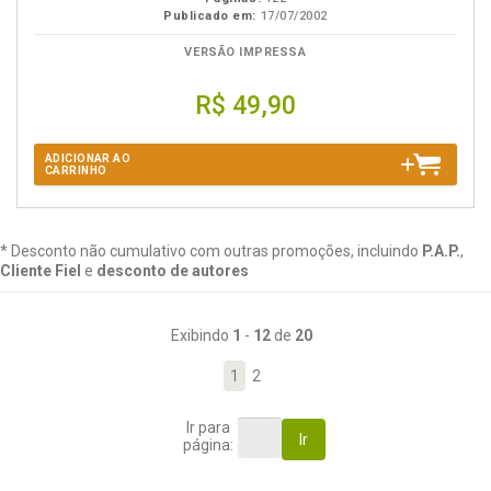
Publicado em:
17/07/2002
VERSÃO IMPRESSA
R$ 49,90
ADICIONAR AO
CARRINHO
* Desconto não cumulativo com outras promoções, incluindo
P.A.P.
,
Cliente Fiel
e
desconto de autores
Exibindo
1
-
12
de
20
1
2
Ir para
Ir
página: