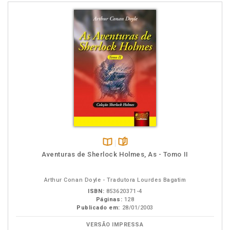
Disponível
páginas
Aventuras de Sherlock Holmes, As - Tomo II
na
B.V.
Arthur Conan Doyle - Tradutora Lourdes Bagatim
ISBN:
853620371-4
Páginas:
128
Publicado em:
28/01/2003
VERSÃO IMPRESSA