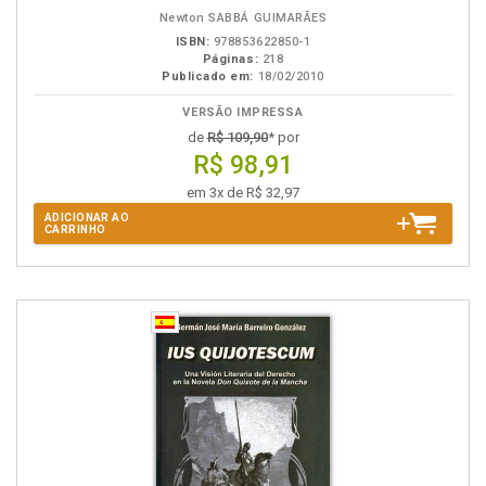
B.V.
Newton SABBÁ GUIMARÃES
ISBN:
978853622850-1
Páginas:
218
Publicado em:
18/02/2010
VERSÃO IMPRESSA
de
R$ 109,90
* por
R$ 98,91
em 3x de R$ 32,97
ADICIONAR AO
CARRINHO