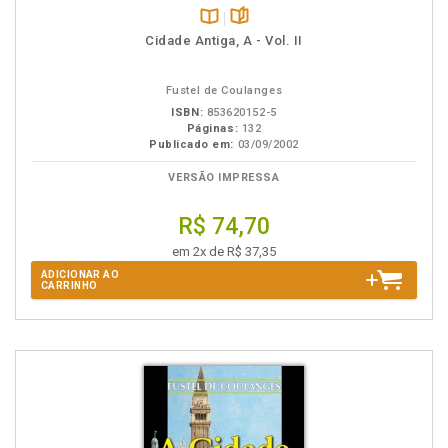
Disponível
páginas
Cidade Antiga, A - Vol. II
na
B.V.
Fustel de Coulanges
ISBN:
853620152-5
Páginas:
132
Publicado em:
03/09/2002
VERSÃO IMPRESSA
R$ 74,70
em 2x de R$ 37,35
ADICIONAR AO
CARRINHO