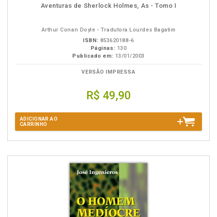
Disponível
páginas
Aventuras de Sherlock Holmes, As - Tomo I
na
B.V.
Arthur Conan Doyle - Tradutora Lourdes Bagatim
ISBN:
853620188-6
Páginas:
130
Publicado em:
13/01/2003
VERSÃO IMPRESSA
R$ 49,90
ADICIONAR AO
CARRINHO