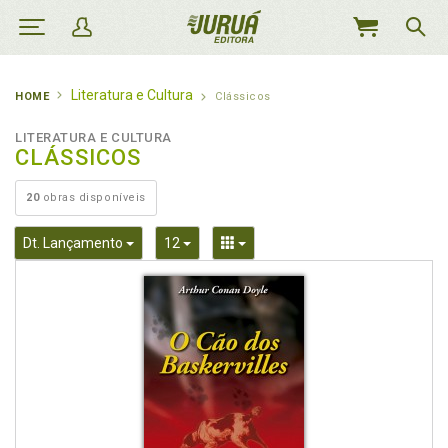
MEU
CARRINHO
Literatura e Cultura
HOME
Clássicos
LITERATURA E CULTURA
CLÁSSICOS
20
obras disponíveis
Toggle Dropdown
Toggle Dropdown
Toggle Dropdown
Dt. Lançamento
12