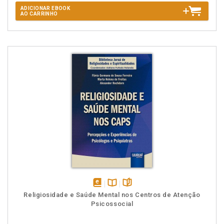
ADICIONAR EBOOK
AO CARRINHO
disponível
Disponível
páginas
Religiosidade e Saúde Mental nos Centros de Atenção
em
na
Psicossocial
eBook
B.V.