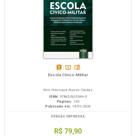
disponível
Disponível
páginas
Escola Cívico-Militar
em
na
eBook
B.V.
Nilo Henrique Nunes Caldas
ISBN:
978652632044-0
Páginas:
120
Publicado em:
14/01/2026
VERSÃO IMPRESSA
R$ 79,90