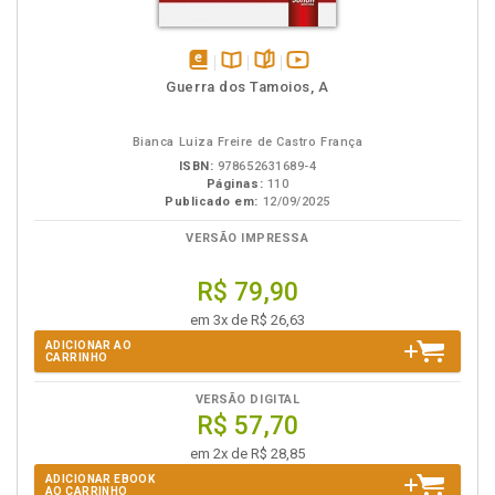
disponível
Disponível
páginas
vídeo
Guerra dos Tamoios, A
em
na
da
eBook
B.V.
obra
Bianca Luiza Freire de Castro França
ISBN:
978652631689-4
Páginas:
110
Publicado em:
12/09/2025
VERSÃO IMPRESSA
R$ 79,90
em 3x de R$ 26,63
ADICIONAR AO
CARRINHO
VERSÃO DIGITAL
R$ 57,70
em 2x de R$ 28,85
ADICIONAR EBOOK
AO CARRINHO