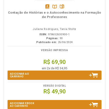
disponível
Disponível
páginas
Contação de Histórias e o Autoconhecimento na Formação
em
na
de Professores
eBook
B.V.
Juliana Rodrigues, Tania Stoltz
ISBN:
978652630900-1
Páginas:
90
Publicado em:
26/06/2024
VERSÃO IMPRESSA
R$ 69,90
em 2x de R$ 34,95
ADICIONAR AO
CARRINHO
VERSÃO DIGITAL
R$ 49,90
ADICIONAR EBOOK
AO CARRINHO