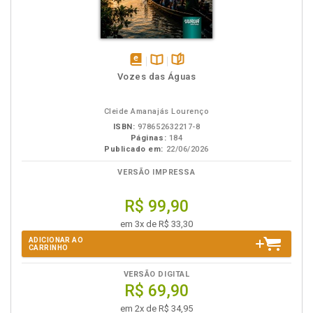
disponível
Disponível
páginas
Vozes das Águas
em
na
eBook
B.V.
Cleide Amanajás Lourenço
ISBN:
978652632217-8
Páginas:
184
Publicado em:
22/06/2026
VERSÃO IMPRESSA
R$ 99,90
em 3x de R$ 33,30
ADICIONAR AO
CARRINHO
VERSÃO DIGITAL
R$ 69,90
em 2x de R$ 34,95