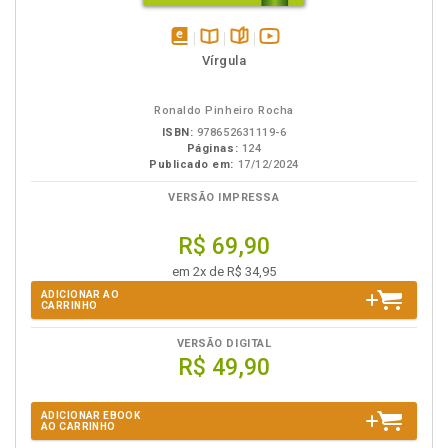
disponível
Disponível
páginas
vídeo
Vírgula
em
na
da
eBook
B.V.
obra
Ronaldo Pinheiro Rocha
ISBN:
978652631119-6
Páginas:
124
Publicado em:
17/12/2024
VERSÃO IMPRESSA
R$ 69,90
em 2x de R$ 34,95
ADICIONAR AO
CARRINHO
VERSÃO DIGITAL
R$ 49,90
ADICIONAR EBOOK
AO CARRINHO