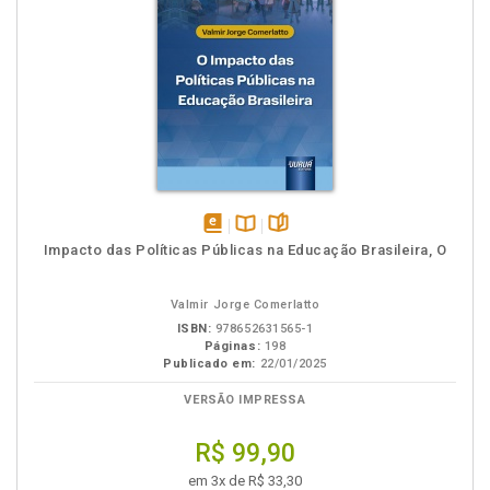
disponível
Disponível
páginas
Impacto das Políticas Públicas na Educação Brasileira, O
em
na
eBook
B.V.
Valmir Jorge Comerlatto
ISBN:
978652631565-1
Páginas:
198
Publicado em:
22/01/2025
VERSÃO IMPRESSA
R$ 99,90
em 3x de R$ 33,30