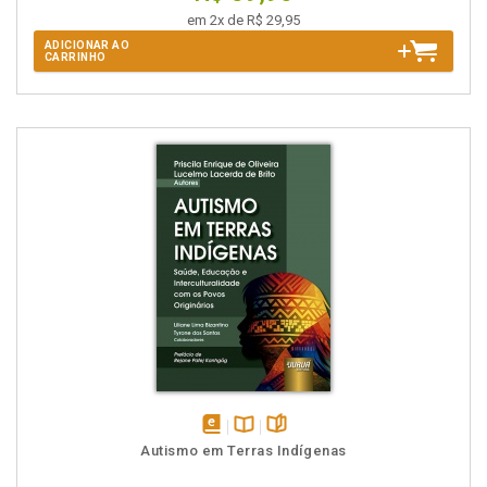
em 2x de R$ 29,95
ADICIONAR AO
CARRINHO
disponível
Disponível
páginas
Autismo em Terras Indígenas
em
na