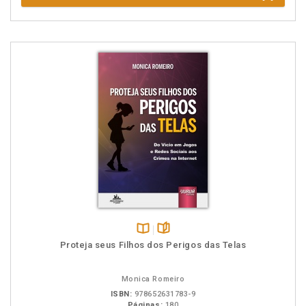
Disponível
páginas
Proteja seus Filhos dos Perigos das Telas
na
B.V.
Monica Romeiro
ISBN:
978652631783-9
Páginas:
180