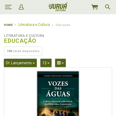
MEU
CARRINHO
Literatura e Cultura
HOME
Educação
LITERATURA E CULTURA
EDUCAÇÃO
158
obras disponíveis
Toggle Dropdown
Toggle Dropdown
Toggle Dropdown
Dt. Lançamento
12