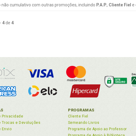
 não cumulativo com outras promoções, incluindo
P.A.P.
,
Cliente Fiel
e
-
4
de
4
AS
PROGRAMAS
e Privacidade
Cliente Fiel
de Trocas e Devoluções
Semeando Livros
e Envio
Programa de Apoio ao Professor
Programa de Apoio à Biblioteca