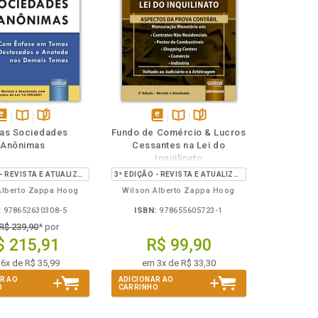
isponível
Disponível
páginas
disponível
Disponível
páginas
das Sociedades
Fundo de Comércio & Lucros
em
na
em
na
Anônimas
Cessantes na Lei do
Book
B.V.
eBook
B.V.
Inquilinato
7ª EDIÇÃO - REVISTA E ATUALIZADA COM AS ALTERAÇÕES DA LEI 14.195/2021
3ª EDIÇÃO - REVISTA E ATUALIZADA
Alberto Zappa Hoog
Wilson Alberto Zappa Hoog
:
978652630308-5
ISBN:
978655605723-1
R$ 239,90
* por
$ 215,91
R$ 99,90
6x de R$ 35,99
em 3x de R$ 33,30
R AO
ADICIONAR AO
O
CARRINHO