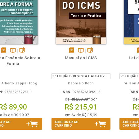
m
olheie
Também
Também
Folheie
disponível
Disponível
páginas
disponível
Disponível
páginas
d
 da Essência Sobre a
Manual do ICMS
Lei 
em
na
em
na
Forma
eBook
B.V.
eBook
B.V.
e
9ª EDIÇÃO - REVISTA E ATUALIZADA COM AS NOVAS DECISÕES DO STF
 Alberto Zappa Hoog
Deonísio Koch
Wilson 
N:
978652632261-1
ISBN:
978652630921-6
ISBN
de
R$ 239,90
* por
de
R$ 89,90
R$ 215,91
R
m 3x de R$ 29,97
em 6x de R$ 35,99
em 
NAR AO
ADICIONAR AO
ADICIONA
HO
CARRINHO
CARRINH