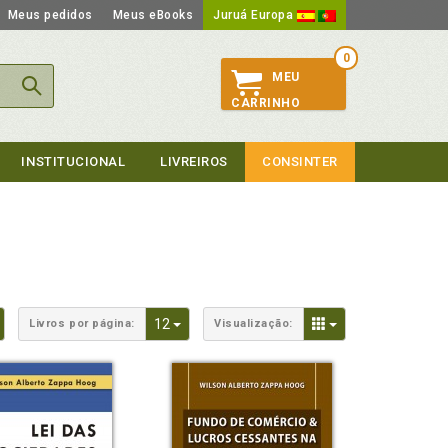
Meus pedidos
Meus eBooks
Juruá Europa
0
MEU
CARRINHO
INSTITUCIONAL
LIVREIROS
CONSINTER
Toggle Dropdown
Toggle Dropdown
Toggle Dropdown
12
Livros por página:
Visualização: