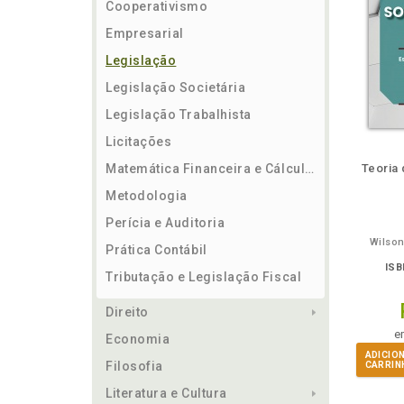
Cooperativismo
Empresarial
Legislação
Legislação Societária
Legislação Trabalhista
Licitações
ém
Folheie
Também
Também
Folheie
Também
També
F
Matemática Financeira e Cálculos
Teoria
Metodologia
Perícia e Auditoria
Wilson
Prática Contábil
ISB
Tributação e Legislação Fiscal
Direito
e
Economia
ADICIO
Filosofia
CARRIN
Literatura e Cultura