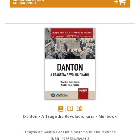
AO CARRINHO
disponível
Disponível
páginas
Danton - A Tragédia Revolucionária - Minibook
em
na
eBook
B.V.
Thayná de Castro Saczuk e Marcelo Bueno Mendes
ISBN:
978853628924-3