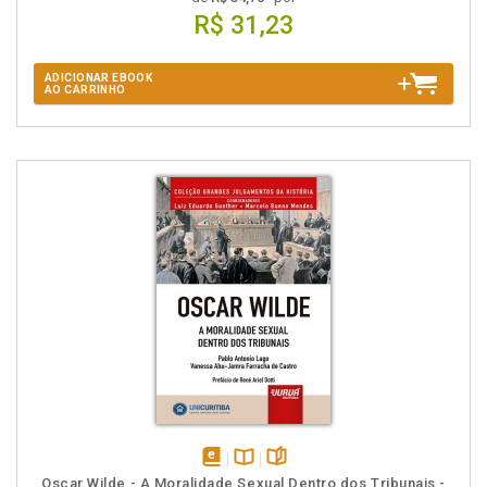
R$ 31,23
ADICIONAR EBOOK
AO CARRINHO
disponível
Disponível
páginas
Oscar Wilde - A Moralidade Sexual Dentro dos Tribunais -