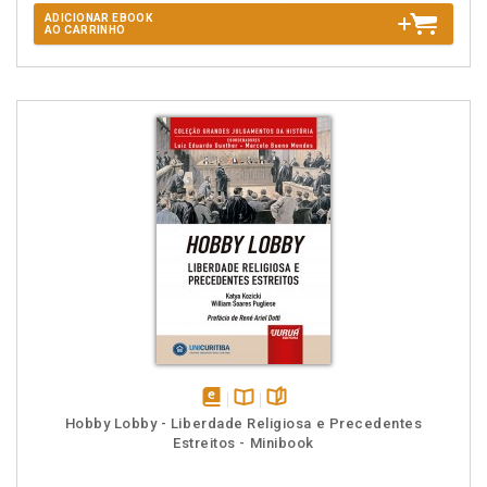
ADICIONAR EBOOK
AO CARRINHO
disponível
Disponível
páginas
Hobby Lobby - Liberdade Religiosa e Precedentes
em
na
Estreitos - Minibook
eBook
B.V.