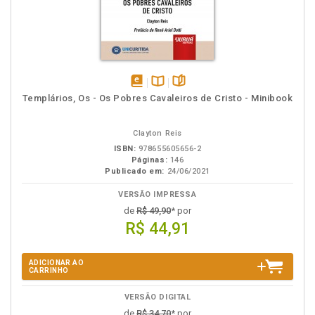
disponível
Disponível
páginas
Templários, Os - Os Pobres Cavaleiros de Cristo - Minibook
em
na
eBook
B.V.
Clayton Reis
ISBN:
978655605656-2
Páginas:
146
Publicado em:
24/06/2021
VERSÃO IMPRESSA
de
R$ 49,90
* por
R$ 44,91
ADICIONAR AO
CARRINHO
VERSÃO DIGITAL
de
R$ 34,70
* por