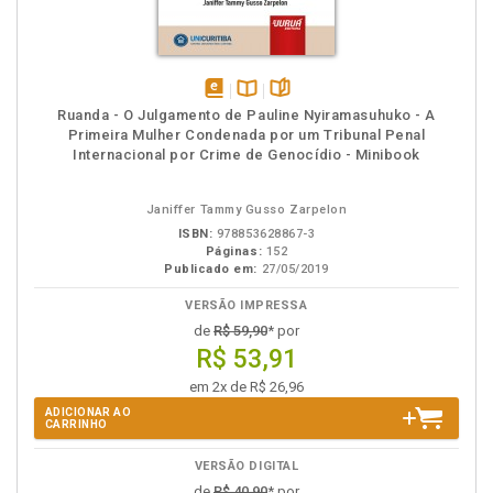
disponível
Disponível
páginas
Ruanda - O Julgamento de Pauline Nyiramasuhuko - A
em
na
Primeira Mulher Condenada por um Tribunal Penal
eBook
B.V.
Internacional por Crime de Genocídio - Minibook
Janiffer Tammy Gusso Zarpelon
ISBN:
978853628867-3
Páginas:
152
Publicado em:
27/05/2019
VERSÃO IMPRESSA
de
R$ 59,90
* por
R$ 53,91
em 2x de R$ 26,96
ADICIONAR AO
CARRINHO
VERSÃO DIGITAL
de
R$ 40,90
* por