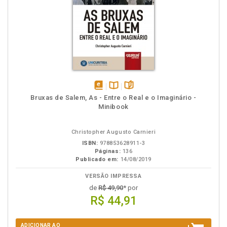
disponível
Disponível
páginas
Bruxas de Salem, As - Entre o Real e o Imaginário -
em
na
Minibook
eBook
B.V.
Christopher Augusto Carnieri
ISBN:
978853628911-3
Páginas:
136
Publicado em:
14/08/2019
VERSÃO IMPRESSA
de
R$ 49,90
* por
R$ 44,91
ADICIONAR AO