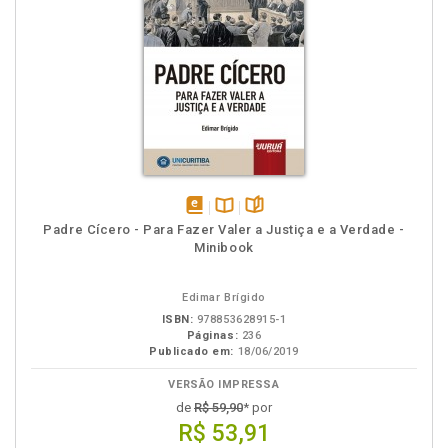
disponível
Disponível
páginas
Padre Cícero - Para Fazer Valer a Justiça e a Verdade -
em
na
Minibook
eBook
B.V.
Edimar Brígido
ISBN:
978853628915-1
Páginas:
236
Publicado em:
18/06/2019
VERSÃO IMPRESSA
de
R$ 59,90
* por
R$ 53,91