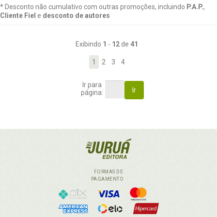
* Desconto não cumulativo com outras promoções, incluindo
P.A.P.
,
Cliente Fiel
e
desconto de autores
Exibindo
1
-
12
de
41
1
2
3
4
Ir para
Ir
página:
FORMAS DE
PAGAMENTO