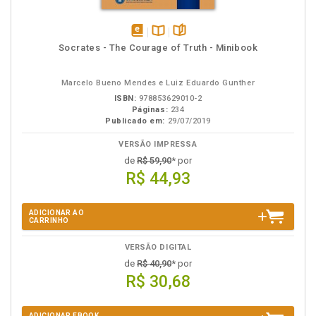
disponível
Disponível
páginas
Socrates - The Courage of Truth - Minibook
em
na
eBook
B.V.
Marcelo Bueno Mendes e Luiz Eduardo Gunther
ISBN:
978853629010-2
Páginas:
234
Publicado em:
29/07/2019
VERSÃO IMPRESSA
de
R$ 59,90
* por
R$ 44,93
ADICIONAR AO
CARRINHO
VERSÃO DIGITAL
de
R$ 40,90
* por
R$ 30,68
ADICIONAR EBOOK