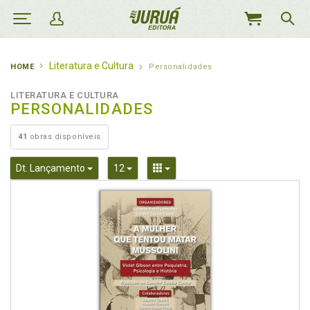
MEU
CARRINHO
Literatura e Cultura
HOME
Personalidades
LITERATURA E CULTURA
PERSONALIDADES
41
obras disponíveis
Toggle Dropdown
Toggle Dropdown
Toggle Dropdown
Dt. Lançamento
12