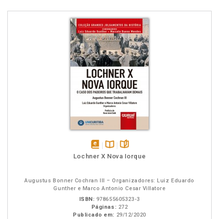
disponível
Disponível
páginas
Lochner X Nova Iorque
em
na
eBook
B.V.
Augustus Bonner Cochran III – Organizadores: Luiz Eduardo
Gunther e Marco Antonio Cesar Villatore
ISBN:
978655605323-3
Páginas:
272
Publicado em:
29/12/2020