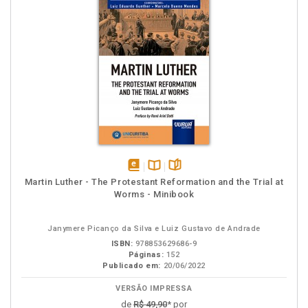
disponível
Disponível
páginas
Martin Luther - The Protestant Reformation and the Trial at
em
na
Worms - Minibook
eBook
B.V.
Janymere Picanço da Silva e Luiz Gustavo de Andrade
ISBN:
978853629686-9
Páginas:
152
Publicado em:
20/06/2022
VERSÃO IMPRESSA
de
R$ 49,90
* por