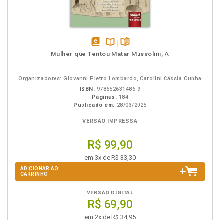
disponível
Disponível
páginas
Mulher que Tentou Matar Mussolini, A
em
na
eBook
B.V.
Organizadores: Giovanni Pietro Lombardo, Carolini Cássia Cunha
ISBN:
978652631486-9
Páginas:
184
Publicado em:
28/03/2025
VERSÃO IMPRESSA
R$ 99,90
em 3x de R$ 33,30
ADICIONAR AO
CARRINHO
VERSÃO DIGITAL
R$ 69,90
em 2x de R$ 34,95