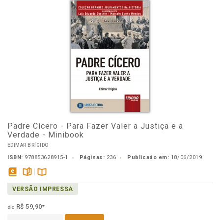
Padre Cícero - Para Fazer Valer a Justiça e a
Verdade - Minibook
EDIMAR BRÍGIDO
ISBN:
978853628915-1
Páginas:
236
Publicado em:
18/06/2019
disponível
páginas
Disponível
VERSÃO IMPRESSA
em
na
eBook
B.V.
R$ 59,90
de
*