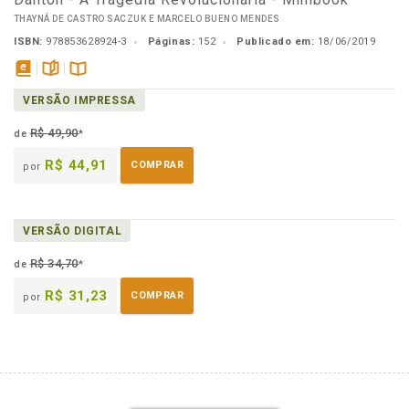
THAYNÁ DE CASTRO SACZUK E MARCELO BUENO MENDES
ISBN:
978853628924-3
Páginas:
152
Publicado em:
18/06/2019
disponível
páginas
Disponível
VERSÃO IMPRESSA
em
na
eBook
B.V.
R$ 49,90
de
*
R$ 44,91
COMPRAR
por
VERSÃO DIGITAL
R$ 34,70
de
*
R$ 31,23
COMPRAR
por