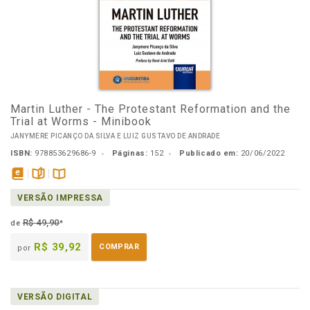
Martin Luther - The Protestant Reformation and the
Trial at Worms - Minibook
JANYMERE PICANÇO DA SILVA E LUIZ GUSTAVO DE ANDRADE
ISBN:
978853629686-9
Páginas:
152
Publicado em:
20/06/2022
disponível
páginas
Disponível
VERSÃO IMPRESSA
em
na
eBook
B.V.
R$ 49,90
de
*
R$ 39,92
COMPRAR
por
VERSÃO DIGITAL