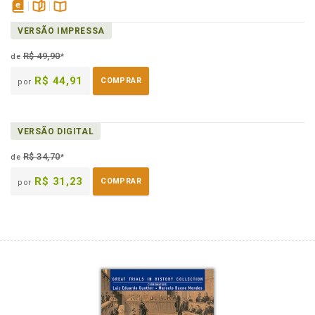
disponível
páginas
Disponível
VERSÃO IMPRESSA
em
na
eBook
B.V.
R$ 49,90
de
*
R$ 44,91
COMPRAR
por
VERSÃO DIGITAL
R$ 34,70
de
*
R$ 31,23
COMPRAR
por