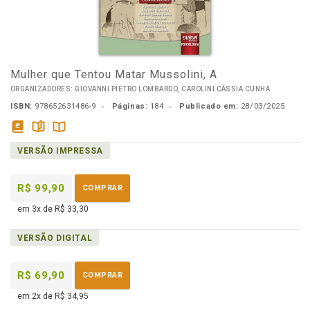
Mulher que Tentou Matar Mussolini, A
ORGANIZADORES: GIOVANNI PIETRO LOMBARDO, CAROLINI CÁSSIA CUNHA
ISBN:
978652631486-9
Páginas:
184
Publicado em:
28/03/2025
disponível
páginas
Disponível
VERSÃO IMPRESSA
em
na
eBook
B.V.
R$ 99,90
COMPRAR
em 3x de R$ 33,30
VERSÃO DIGITAL
R$ 69,90
COMPRAR
em 2x de R$ 34,95