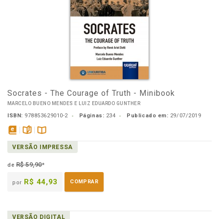
Socrates - The Courage of Truth - Minibook
MARCELO BUENO MENDES E LUIZ EDUARDO GUNTHER
ISBN:
978853629010-2
Páginas:
234
Publicado em:
29/07/2019
disponível
páginas
Disponível
VERSÃO IMPRESSA
em
na
eBook
B.V.
R$ 59,90
de
*
R$ 44,93
COMPRAR
por
VERSÃO DIGITAL