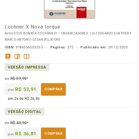
Lochner X Nova Iorque
AUGUSTUS BONNER COCHRAN III – ORGANIZADORES: LUIZ EDUARDO GUNTHER E
MARCO ANTONIO CESAR VILLATORE
ISBN:
978655605323-3
Páginas:
272
Publicado em:
29/12/2020
disponível
páginas
Disponível
VERSÃO IMPRESSA
em
na
eBook
B.V.
R$ 59,90
de
*
R$ 53,91
COMPRAR
por
em 2x de R$ 26,96
VERSÃO DIGITAL
R$ 40,90
de
*
R$ 36,81
COMPRAR
por