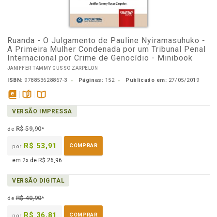
Ruanda - O Julgamento de Pauline Nyiramasuhuko -
A Primeira Mulher Condenada por um Tribunal Penal
Internacional por Crime de Genocídio - Minibook
JANIFFER TAMMY GUSSO ZARPELON
ISBN:
978853628867-3
Páginas:
152
Publicado em:
27/05/2019
disponível
páginas
Disponível
VERSÃO IMPRESSA
em
na
eBook
B.V.
R$ 59,90
de
*
R$ 53,91
COMPRAR
por
em 2x de R$ 26,96
VERSÃO DIGITAL
R$ 40,90
de
*
R$ 36,81
COMPRAR
por