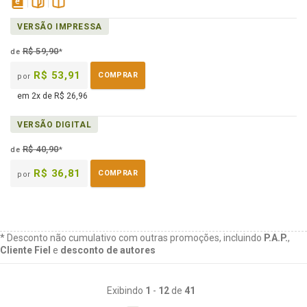
disponível
páginas
Disponível
VERSÃO IMPRESSA
em
na
eBook
B.V.
R$ 59,90
de
*
R$ 53,91
COMPRAR
por
em 2x de R$ 26,96
VERSÃO DIGITAL
R$ 40,90
de
*
R$ 36,81
COMPRAR
por
* Desconto não cumulativo com outras promoções, incluindo
P.A.P.
,
Cliente Fiel
e
desconto de autores
Exibindo
1
-
12
de
41