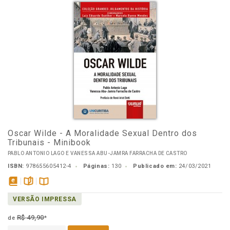
Oscar Wilde - A Moralidade Sexual Dentro dos
Tribunais - Minibook
PABLO ANTONIO LAGO E VANESSA ABU-JAMRA FARRACHA DE CASTRO
ISBN:
978655605412-4
Páginas:
130
Publicado em:
24/03/2021
disponível
páginas
Disponível
VERSÃO IMPRESSA
em
na
eBook
B.V.
R$ 49,90
de
*