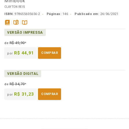
Minibook
CLAYTON REIS
ISBN:
978655605656-2
Páginas:
146
Publicado em:
24/06/2021
disponível
páginas
Disponível
VERSÃO IMPRESSA
em
na
eBook
B.V.
R$ 49,90
de
*
R$ 44,91
COMPRAR
por
VERSÃO DIGITAL
R$ 34,70
de
*
R$ 31,23
COMPRAR
por