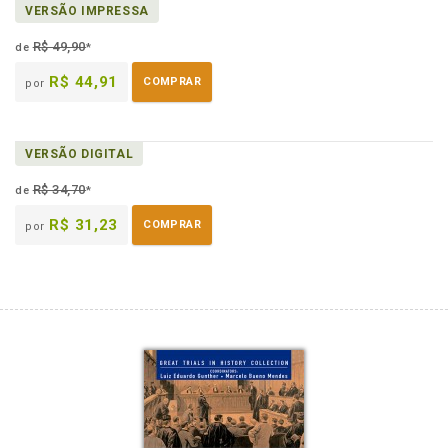
VERSÃO IMPRESSA
em
na
eBook
B.V.
R$ 49,90
de
*
R$ 44,91
COMPRAR
por
VERSÃO DIGITAL
R$ 34,70
de
*
R$ 31,23
COMPRAR
por