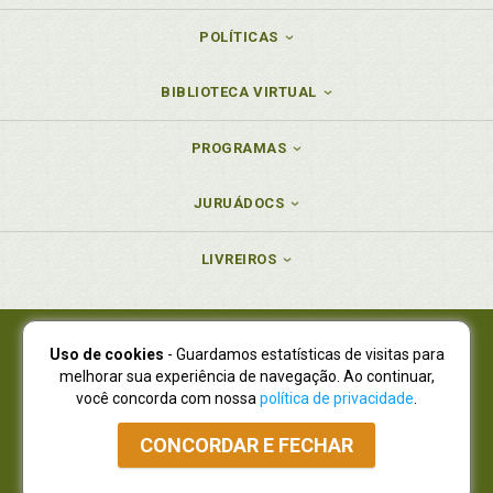
POLÍTICAS
BIBLIOTECA VIRTUAL
PROGRAMAS
JURUÁDOCS
LIVREIROS
Uso de cookies
- Guardamos estatísticas de visitas para
Juruá Editora Ltda., CNPJ 77.535.508/0001-19
melhorar sua experiência de navegação. Ao continuar,
Juruá Informática Ltda., CNPJ 01.701.561/0001-80
você concorda com nossa
política de privacidade
.
NOVO ENDEREÇO:
R. Flávio Dallegrave, 7665, São Lourenço |
Curitiba - Paraná - CEP 82210-310
CONCORDAR E FECHAR
Atendimento: (41) 4009-3900
|
Vendas Atacado: (41) 4009-3939
|
Atendimento via Whatsapp