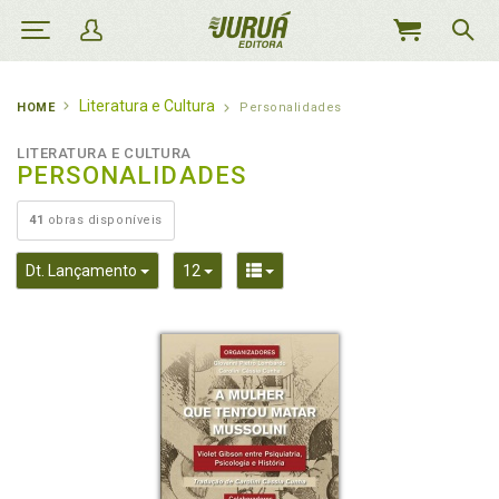
MEU
CARRINHO
Literatura e Cultura
HOME
Personalidades
LITERATURA E CULTURA
PERSONALIDADES
41
obras disponíveis
Toggle Dropdown
Toggle Dropdown
Toggle Dropdown
Dt. Lançamento
12