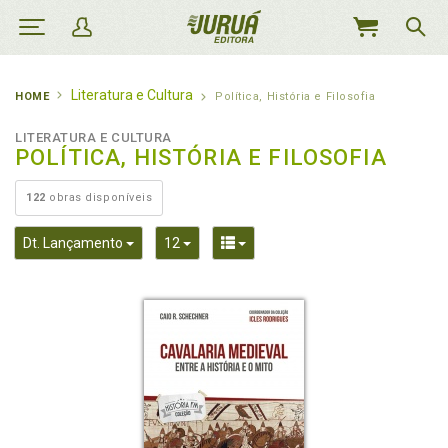
MEU
CARRINHO
Literatura e Cultura
HOME
Política, História e Filosofia
LITERATURA E CULTURA
POLÍTICA, HISTÓRIA E FILOSOFIA
122
obras disponíveis
Toggle Dropdown
Toggle Dropdown
Toggle Dropdown
Dt. Lançamento
12