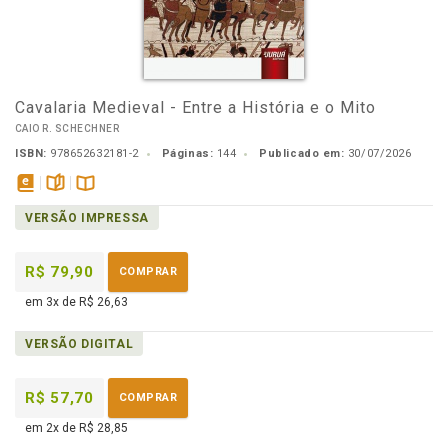
Cavalaria Medieval - Entre a História e o Mito
CAIO R. SCHECHNER
ISBN:
978652632181-2
Páginas:
144
Publicado em:
30/07/2026
disponível
páginas
Disponível
VERSÃO IMPRESSA
em
na
eBook
B.V.
R$ 79,90
COMPRAR
em 3x de R$ 26,63
VERSÃO DIGITAL
R$ 57,70
COMPRAR
em 2x de R$ 28,85