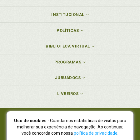
INSTITUCIONAL
POLÍTICAS
BIBLIOTECA VIRTUAL
PROGRAMAS
JURUÁDOCS
LIVREIROS
Uso de cookies
- Guardamos estatísticas de visitas para
Juruá Editora Ltda., CNPJ 77.535.508/0001-19
melhorar sua experiência de navegação. Ao continuar,
Juruá Informática Ltda., CNPJ 01.701.561/0001-80
você concorda com nossa
política de privacidade
.
NOVO ENDEREÇO:
R. Flávio Dallegrave, 7665, São Lourenço |