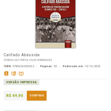
Califado Abássida
OTÁVIO LUIZ PINTO, ICLES RODRIGUES
ISBN:
978652632053-2
Páginas:
92
Publicado em:
15/12/2025
disponível
páginas
Disponível
VERSÃO IMPRESSA
em
na
eBook
B.V.
R$ 49,90
COMPRAR