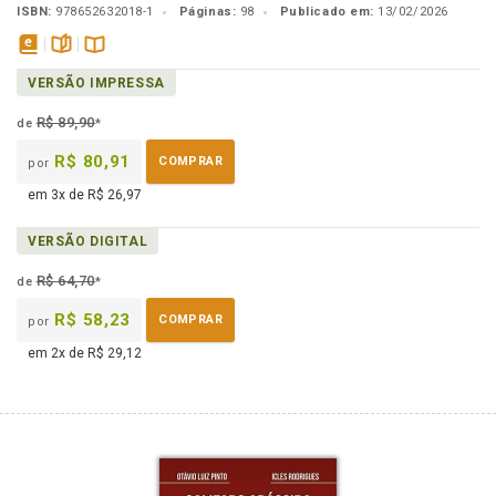
ISBN:
978652632018-1
Páginas:
98
Publicado em:
13/02/2026
disponível
páginas
Disponível
VERSÃO IMPRESSA
em
na
eBook
B.V.
R$ 89,90
de
*
R$ 80,91
COMPRAR
por
em 3x de R$ 26,97
VERSÃO DIGITAL
R$ 64,70
de
*
R$ 58,23
COMPRAR
por
em 2x de R$ 29,12