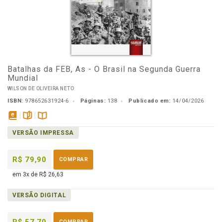
Batalhas da FEB, As - O Brasil na Segunda Guerra
Mundial
WILSON DE OLIVEIRA NETO
ISBN:
978652631924-6
Páginas:
138
Publicado em:
14/04/2026
disponível
páginas
Disponível
VERSÃO IMPRESSA
em
na
eBook
B.V.
R$ 79,90
COMPRAR
em 3x de R$ 26,63
VERSÃO DIGITAL
COMPRAR