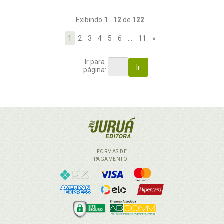
Exibindo
1
-
12
de
122
1
2
3
4
5
6
…
11
»
Ir para
Ir
página:
FORMAS DE
PAGAMENTO