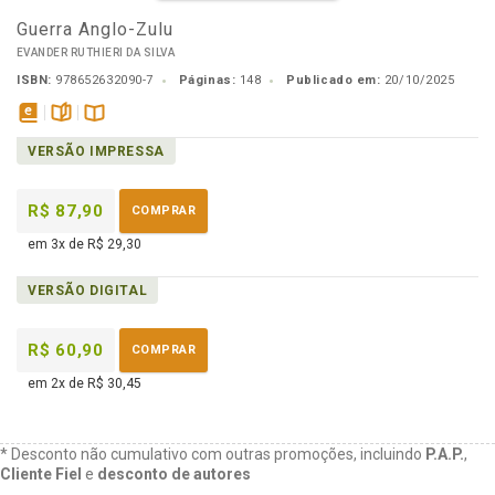
Guerra Anglo-Zulu
EVANDER RUTHIERI DA SILVA
ISBN:
978652632090-7
Páginas:
148
Publicado em:
20/10/2025
disponível
páginas
Disponível
VERSÃO IMPRESSA
em
na
eBook
B.V.
R$ 87,90
COMPRAR
em 3x de R$ 29,30
VERSÃO DIGITAL
R$ 60,90
COMPRAR
em 2x de R$ 30,45
* Desconto não cumulativo com outras promoções, incluindo
P.A.P.
,
Cliente Fiel
e
desconto de autores