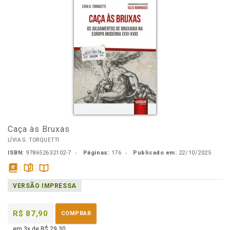
Caça às Bruxas
LÍVIA G. TORQUETTI
ISBN:
978652632102-7
Páginas:
176
Publicado em:
22/10/2025
disponível
páginas
Disponível
VERSÃO IMPRESSA
em
na
eBook
B.V.
R$ 87,90
COMPRAR
em 3x de R$ 29,30