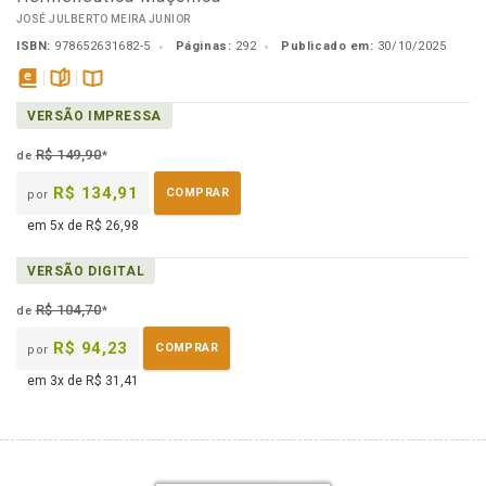
JOSÉ JULBERTO MEIRA JUNIOR
ISBN:
978652631682-5
Páginas:
292
Publicado em:
30/10/2025
disponível
páginas
Disponível
VERSÃO IMPRESSA
em
na
eBook
B.V.
R$ 149,90
de
*
R$ 134,91
COMPRAR
por
em 5x de R$ 26,98
VERSÃO DIGITAL
R$ 104,70
de
*
R$ 94,23
COMPRAR
por
em 3x de R$ 31,41