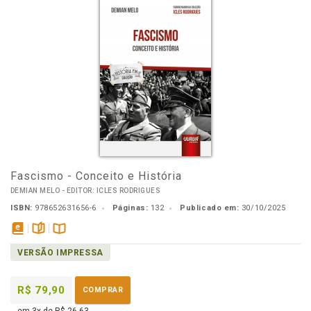
Fascismo - Conceito e História
DEMIAN MELO - EDITOR: ICLES RODRIGUES
ISBN:
978652631656-6
Páginas:
132
Publicado em:
30/10/2025
disponível
páginas
Disponível
VERSÃO IMPRESSA
em
na
eBook
B.V.
R$ 79,90
COMPRAR