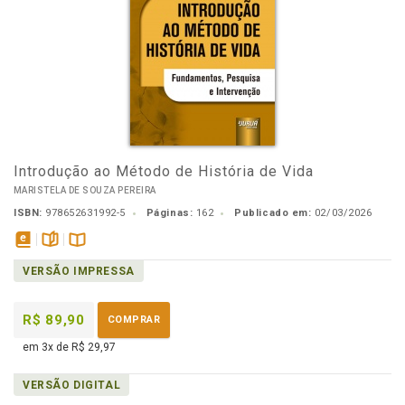
Introdução ao Método de História de Vida
MARISTELA DE SOUZA PEREIRA
ISBN:
978652631992-5
Páginas:
162
Publicado em:
02/03/2026
disponível
páginas
Disponível
VERSÃO IMPRESSA
em
na
eBook
B.V.
R$ 89,90
COMPRAR
em 3x de R$ 29,97
VERSÃO DIGITAL