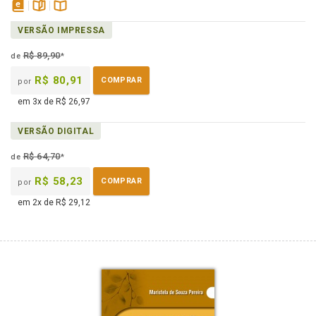
disponível
páginas
Disponível
VERSÃO IMPRESSA
em
na
eBook
B.V.
R$ 89,90
de
*
R$ 80,91
COMPRAR
por
em 3x de R$ 26,97
VERSÃO DIGITAL
R$ 64,70
de
*
R$ 58,23
COMPRAR
por
em 2x de R$ 29,12