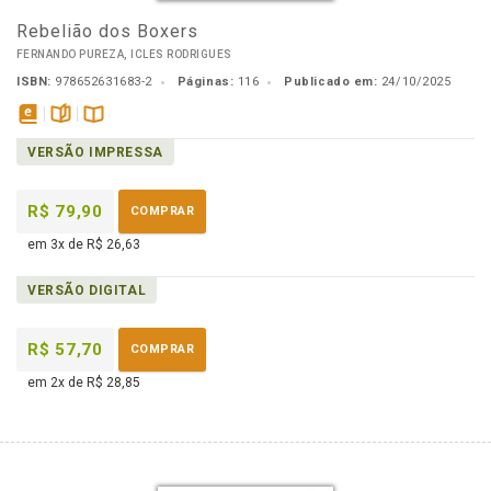
Rebelião dos Boxers
FERNANDO PUREZA, ICLES RODRIGUES
ISBN:
978652631683-2
Páginas:
116
Publicado em:
24/10/2025
disponível
páginas
Disponível
VERSÃO IMPRESSA
em
na
eBook
B.V.
R$ 79,90
COMPRAR
em 3x de R$ 26,63
VERSÃO DIGITAL
R$ 57,70
COMPRAR
em 2x de R$ 28,85