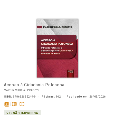
Acesso à Cidadania Polonesa
MARCIN MIKOŁAJ PRACZYK
ISBN:
978652632249-9
Páginas:
162
Publicado em:
26/05/2026
disponível
páginas
Disponível
VERSÃO IMPRESSA
em
na