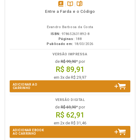
disponível
Disponível
páginas
Entre a Farda e o Código
em
na
eBook
B.V.
Evandro Barbosa da Costa
ISBN:
978652631892-8
Páginas:
188
Publicado em:
18/03/2026
VERSÃO IMPRESSA
de
R$ 99,90
* por
R$ 89,91
em 3x de R$ 29,97
ADICIONAR AO
CARRINHO
VERSÃO DIGITAL
de
R$ 69,90
* por
R$ 62,91
em 2x de R$ 31,46
ADICIONAR EBOOK
AO CARRINHO