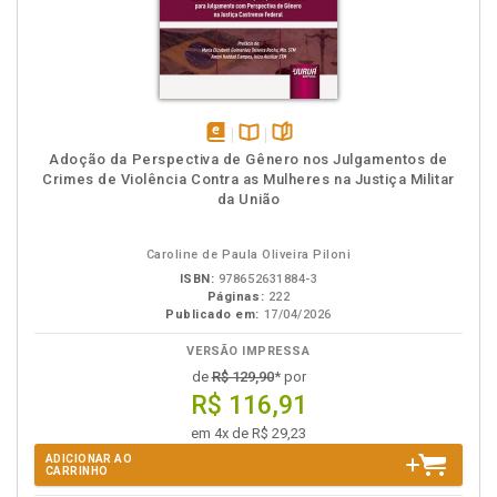
disponível
Disponível
páginas
Adoção da Perspectiva de Gênero nos Julgamentos de
em
na
Crimes de Violência Contra as Mulheres na Justiça Militar
eBook
B.V.
da União
Caroline de Paula Oliveira Piloni
ISBN:
978652631884-3
Páginas:
222
Publicado em:
17/04/2026
VERSÃO IMPRESSA
de
R$ 129,90
* por
R$ 116,91
em 4x de R$ 29,23
ADICIONAR AO
CARRINHO