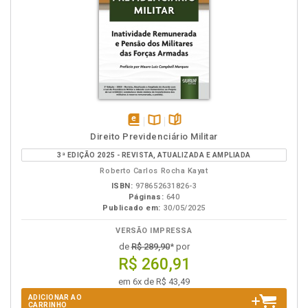
disponível
Disponível
páginas
Direito Previdenciário Militar
em
na
3ª EDIÇÃO 2025 - REVISTA, ATUALIZADA E AMPLIADA
eBook
B.V.
Roberto Carlos Rocha Kayat
ISBN:
978652631826-3
Páginas:
640
Publicado em:
30/05/2025
VERSÃO IMPRESSA
de
R$ 289,90
* por
R$ 260,91
em 6x de R$ 43,49
ADICIONAR AO
CARRINHO