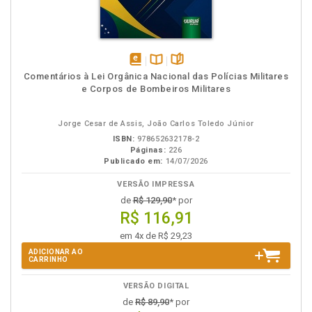
disponível
Disponível
páginas
Comentários à Lei Orgânica Nacional das Polícias Militares
em
na
e Corpos de Bombeiros Militares
eBook
B.V.
Jorge Cesar de Assis, João Carlos Toledo Júnior
ISBN:
978652632178-2
Páginas:
226
Publicado em:
14/07/2026
VERSÃO IMPRESSA
de
R$ 129,90
* por
R$ 116,91
em 4x de R$ 29,23
ADICIONAR AO
CARRINHO
VERSÃO DIGITAL
de
R$ 89,90
* por