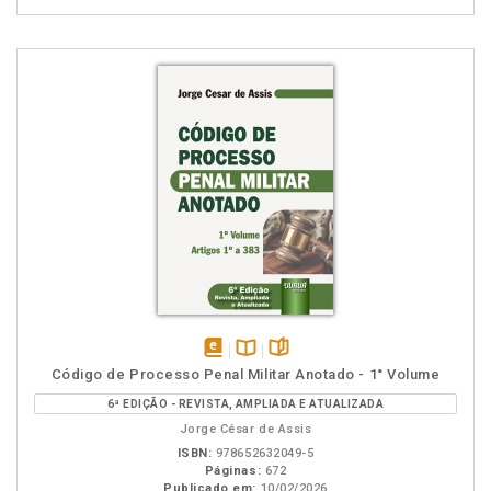
disponível
Disponível
páginas
Código de Processo Penal Militar Anotado - 1° Volume
em
na
6ª EDIÇÃO - REVISTA, AMPLIADA E ATUALIZADA
eBook
B.V.
Jorge César de Assis
ISBN:
978652632049-5
Páginas:
672
Publicado em:
10/02/2026