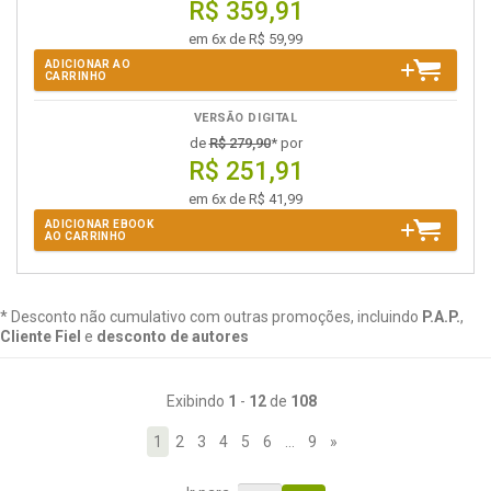
R$ 359,91
em 6x de R$ 59,99
ADICIONAR AO
CARRINHO
VERSÃO DIGITAL
de
R$ 279,90
* por
R$ 251,91
em 6x de R$ 41,99
ADICIONAR EBOOK
AO CARRINHO
* Desconto não cumulativo com outras promoções, incluindo
P.A.P.
,
Cliente Fiel
e
desconto de autores
Exibindo
1
-
12
de
108
1
2
3
4
5
6
…
9
»