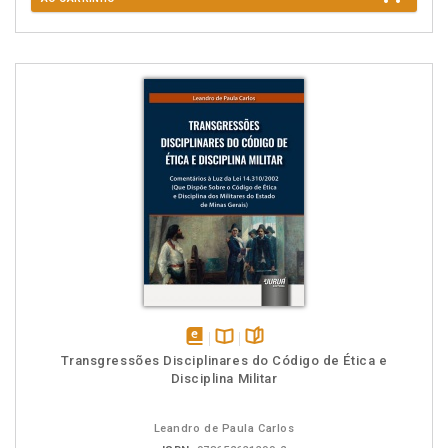
disponível
Disponível
páginas
Transgressões Disciplinares do Código de Ética e
em
na
Disciplina Militar
eBook
B.V.
Leandro de Paula Carlos