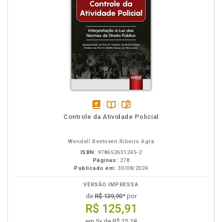
disponível
Disponível
páginas
Controle da Atividade Policial
em
na
eBook
B.V.
Wendell Beetoven Ribeiro Agra
ISBN:
978652631245-2
Páginas:
278
Publicado em:
30/08/2024
VERSÃO IMPRESSA
de
R$ 139,90
* por
R$ 125,91
em 5x de R$ 25,18