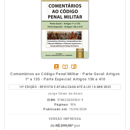
disponível
Disponível
páginas
Comentários ao Código Penal Militar - Parte Geral: Artigos
em
na
1º a 135 - Parte Especial: Artigos 136 a 410
eBook
B.V.
12ª EDIÇÃO - REVISTA E ATUALIZADA ATÉ A LEI 14.688/2023
Jorge César de Assis
ISBN:
978652630933-9
Páginas:
936
Publicado em:
15/04/2024
VERSÃO IMPRESSA
de
R$ 399,90
* por