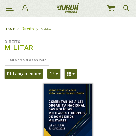
MEU
CARRINHO
Direito
HOME
Militar
DIREITO
MILITAR
108
obras disponíveis
Toggle Dropdown
Toggle Dropdown
Toggle Dropdown
Dt. Lançamento
12