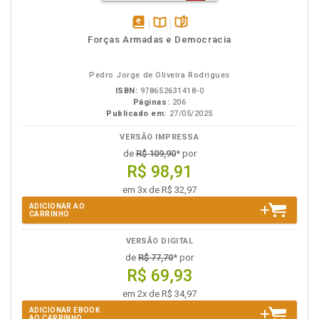
disponível
Disponível
páginas
Forças Armadas e Democracia
em
na
eBook
B.V.
Pedro Jorge de Oliveira Rodrigues
ISBN:
978652631418-0
Páginas:
206
Publicado em:
27/05/2025
VERSÃO IMPRESSA
de
R$ 109,90
* por
R$ 98,91
em 3x de R$ 32,97
ADICIONAR AO
CARRINHO
VERSÃO DIGITAL
de
R$ 77,70
* por
R$ 69,93
em 2x de R$ 34,97
ADICIONAR EBOOK
AO CARRINHO