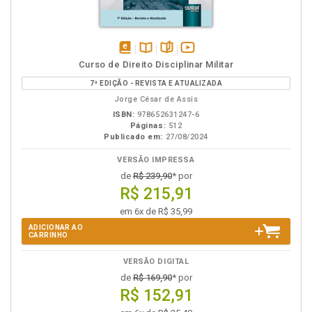
disponível
Disponível
páginas
vídeo
Curso de Direito Disciplinar Militar
em
na
da
7ª EDIÇÃO - REVISTA E ATUALIZADA
eBook
B.V.
obra
Jorge César de Assis
ISBN:
978652631247-6
Páginas:
512
Publicado em:
27/08/2024
VERSÃO IMPRESSA
de
R$ 239,90
* por
R$ 215,91
em 6x de R$ 35,99
ADICIONAR AO
CARRINHO
VERSÃO DIGITAL
de
R$ 169,90
* por
R$ 152,91