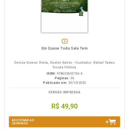
vídeo
Em Quase Toda Sala Tem
da
obra
Denise Gomes Vieira, Suelen Salles - Ilustrador: Rafael Tadeu
Souza Feitosa
ISBN:
978652630756-4
Páginas:
36
Publicado em:
30/10/2023
VERSÃO IMPRESSA
R$ 49,90
ADICIONAR AO
CARRINHO