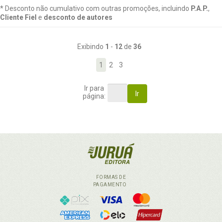
* Desconto não cumulativo com outras promoções, incluindo
P.A.P.
,
Cliente Fiel
e
desconto de autores
Exibindo
1
-
12
de
36
1
2
3
Ir para
Ir
página:
FORMAS DE
PAGAMENTO