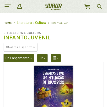
MEU
CARRINHO
Literatura e Cultura
HOME
Infantojuvenil
LITERATURA E CULTURA
INFANTOJUVENIL
36
obras disponíveis
Toggle Dropdown
Toggle Dropdown
Toggle Dropdown
Dt. Lançamento
12