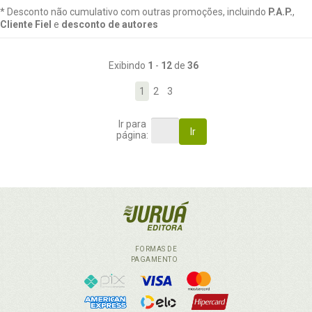
* Desconto não cumulativo com outras promoções, incluindo
P.A.P.
,
Cliente Fiel
e
desconto de autores
Exibindo
1
-
12
de
36
1
2
3
Ir para
Ir
página:
FORMAS DE
PAGAMENTO