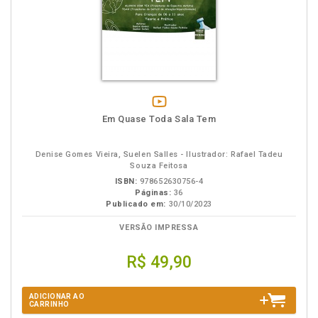
vídeo
Em Quase Toda Sala Tem
da
obra
Denise Gomes Vieira, Suelen Salles - Ilustrador: Rafael Tadeu
Souza Feitosa
ISBN:
978652630756-4
Páginas:
36
Publicado em:
30/10/2023
VERSÃO IMPRESSA
R$ 49,90
ADICIONAR AO
CARRINHO