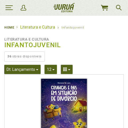
MEU
CARRINHO
Literatura e Cultura
HOME
Infantojuvenil
LITERATURA E CULTURA
INFANTOJUVENIL
36
obras disponíveis
Toggle Dropdown
Toggle Dropdown
Toggle Dropdown
Dt. Lançamento
12