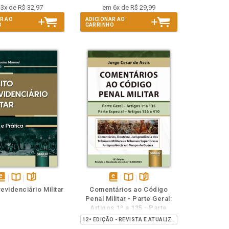
3x de R$ 32,97
em 6x de R$ 29,99
R AO
ADICIONAR AO
O
CARRINHO
isponível
Disponível
páginas
disponível
Disponível
páginas
revidenciário Militar
Comentários ao Código
em
na
em
na
Penal Militar - Parte Geral:
Book
B.V.
eBook
B.V.
Artigos 1º a 135 - Parte
Especial: Artigos 136 a 410
12ª EDIÇÃO - REVISTA E ATUALIZADA ATÉ A LEI 14.688/2023