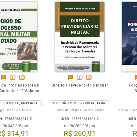
m
olheie
Também
Também
Folheie
disponível
Disponível
páginas
disponível
Disponível
páginas
d
 de Processo Penal
Direito Previdenciário Militar
For
em
na
em
na
 Anotado - 1° Volume
eBook
B.V.
eBook
B.V.
e
6ª EDIÇÃO - REVISTA, AMPLIADA E ATUALIZADA
3ª EDIÇÃO 2025 - REVISTA, ATUALIZADA E AMPLIADA
ge César de Assis
Roberto Carlos Rocha Kayat
N:
978652632049-5
ISBN:
978652631826-3
ISBN
e
R$ 349,90
* por
de
R$ 289,90
* por
de
R$ 314,91
R$ 260,91
R