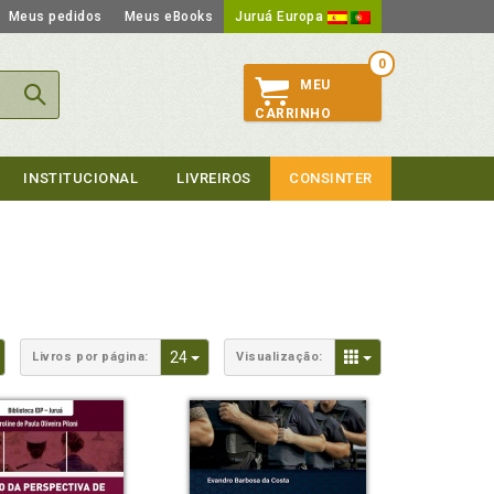
Meus pedidos
Meus eBooks
Juruá Europa
0
MEU
CARRINHO
INSTITUCIONAL
LIVREIROS
CONSINTER
Toggle Dropdown
Toggle Dropdown
Toggle Dropdown
24
Livros por página:
Visualização: