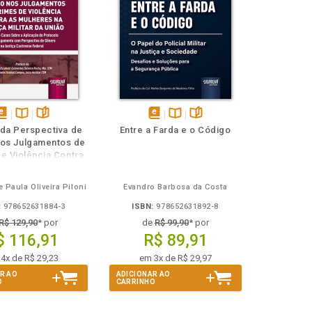
isponível
Disponível
páginas
disponível
Disponível
páginas
da Perspectiva de
Entre a Farda e o Código
em
na
em
na
os Julgamentos de
Book
B.V.
eBook
B.V.
e Violência Contra
heres na Justiça
litar da União
e Paula Oliveira Piloni
Evandro Barbosa da Costa
:
978652631884-3
ISBN:
978652631892-8
R$ 129,90
* por
de
R$ 99,90
* por
$ 116,91
R$ 89,91
4x de R$ 29,23
em 3x de R$ 29,97
R AO
ADICIONAR AO
O
CARRINHO