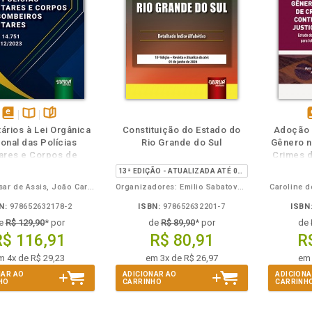
m
olheie
Também
Também
Folheie
disponível
Disponível
páginas
d
rios à Lei Orgânica
Constituição do Estado do
Adoção 
em
na
onal das Polícias
Rio Grande do Sul
Gênero n
eBook
B.V.
e
tares e Corpos de
Crimes d
beiros Militares
as Mul
13ª EDIÇÃO - ATUALIZADA ATÉ 01/06/2026
Mi
Jorge Cesar de Assis, João Carlos Toledo Júnior
Organizadores: Emilio Sabatovski e Iara P. Fontoura
Caroline d
N:
978652632178-2
ISBN:
978652632201-7
ISBN
e
R$ 129,90
* por
de
R$ 89,90
* por
de
R$ 116,91
R$ 80,91
R
m 4x de R$ 29,23
em 3x de R$ 26,97
em 
NAR AO
ADICIONAR AO
ADICIONA
HO
CARRINHO
CARRINH