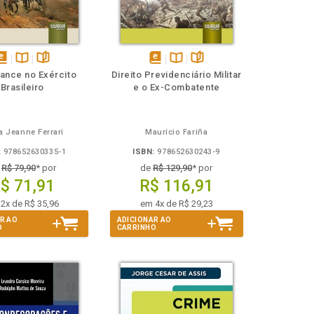
isponível
Disponível
páginas
disponível
Disponível
páginas
ance no Exército
Direito Previdenciário Militar
em
na
em
na
Brasileiro
e o Ex-Combatente
Book
B.V.
eBook
B.V.
ia Jeanne Ferrari
Maurício Fariña
:
978652630335-1
ISBN:
978652630243-9
e
R$ 79,90
* por
de
R$ 129,90
* por
$ 71,91
R$ 116,91
2x de R$ 35,96
em 4x de R$ 29,23
R AO
ADICIONAR AO
O
CARRINHO