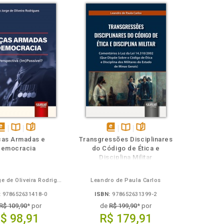
isponível
Disponível
páginas
disponível
Disponível
páginas
ças Armadas e
Transgressões Disciplinares
em
na
em
na
Democracia
do Código de Ética e
Book
B.V.
eBook
B.V.
Disciplina Militar
Pedro Jorge de Oliveira Rodrigues
Leandro de Paula Carlos
:
978652631418-0
ISBN:
978652631399-2
R$ 109,90
* por
de
R$ 199,90
* por
$ 98,91
R$ 179,91