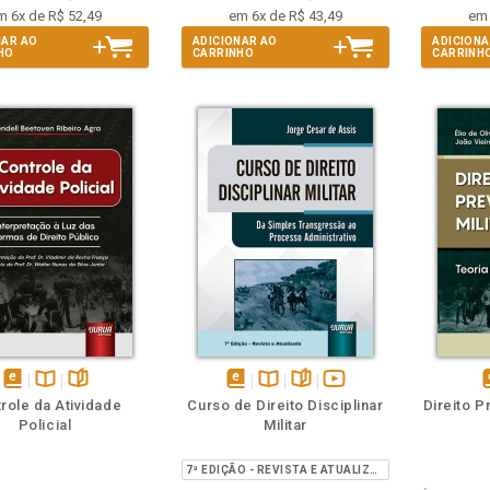
m 6x de R$ 52,49
em 6x de R$ 43,49
em 
NAR AO
ADICIONAR AO
ADICIONA
HO
CARRINHO
CARRINH
m
olheie
Também
Também
Folheie
disponível
Disponível
páginas
disponível
Disponível
páginas
vídeo
d
role da Atividade
Curso de Direito Disciplinar
Direito P
em
na
em
na
da
Policial
Militar
eBook
B.V.
eBook
B.V.
obra
e
7ª EDIÇÃO - REVISTA E ATUALIZADA