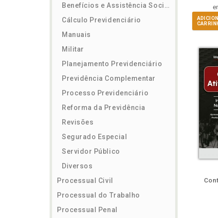
Benefícios e Assistência Social
e
ADICIO
Cálculo Previdenciário
CARRIN
Manuais
Militar
Planejamento Previdenciário
Previdência Complementar
Processo Previdenciário
Reforma da Previdência
Revisões
Segurado Especial
Servidor Público
Diversos
ém
Folheie
Também
Também
Folheie
Veja o
Também
També
F
Processual Civil
Cont
Processual do Trabalho
Processual Penal