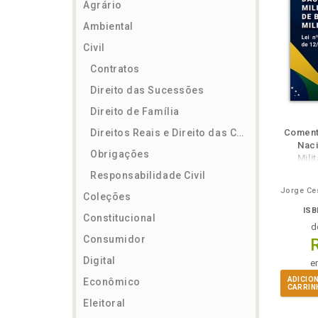
Agrário
Ambiental
Civil
Contratos
Direito das Sucessões
Direito de Família
ém
Folheie
Também
També
F
Direitos Reais e Direito das Coisas
Comentá
Naci
Obrigações
Mili
Bom
Responsabilidade Civil
Coleções
ISB
Constitucional
d
Consumidor
Digital
e
ADICIO
Econômico
CARRIN
Eleitoral