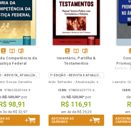
m
olheie
Também
Também
Folheie
disponível
Disponível
páginas
disponível
Disponível
páginas
d
 da Competência da
Inventário, Partilha &
Con
em
na
em
na
ustiça Federal
Testamentos
Promoç
eBook
B.V.
eBook
B.V.
e
Âmbito da
3ª EDIÇÃO - REVISTA, ATUALIZADA E AMPLIADA
7ª EDIÇÃO - REVISTA E ATUALIZADA
imir Souza Carvalho
Aldo Safraider - Atualização e Revisão por Iara P. Fontoura
N:
978652630144-9
ISBN:
978853629773-6
ISBN
e
R$ 109,90
* por
de
R$ 129,90
* por
d
R$ 98,91
R$ 116,91
R
m 3x de R$ 32,97
em 4x de R$ 29,23
em 
NAR AO
ADICIONAR AO
ADICIONA
HO
CARRINHO
CARRINH