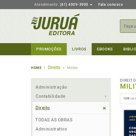
Atendimento:
(41) 4009-3900
Fale conosco
Busca
PROMOÇÕES
LIVROS
EBOOKS
BIBLI
Direito
HOME
Militar
DIREITO
MIL
Administração
Contabilidade
108
obr
Direito
TODAS AS OBRAS
Administrativo