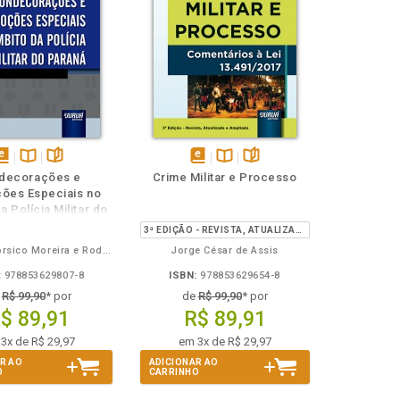
isponível
Disponível
páginas
disponível
Disponível
páginas
decorações e
Crime Militar e Processo
em
na
em
na
ões Especiais no
Book
B.V.
eBook
B.V.
 Polícia Militar do
Paraná
3ª EDIÇÃO - REVISTA, ATUALIZADA E AMPLIADA
Leandro Corsico Moreira e Rodolpho Mattos de Souza
Jorge César de Assis
:
978853629807-8
ISBN:
978853629654-8
e
R$ 99,90
* por
de
R$ 99,90
* por
$ 89,91
R$ 89,91
3x de R$ 29,97
em 3x de R$ 29,97
R AO
ADICIONAR AO
O
CARRINHO