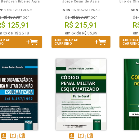
 Beetoven Ribeiro Agra
Jorge César de Assis
N:
978652631245-2
ISBN:
978652631247-6
ISBN
e
R$ 139,90
* por
de
R$ 239,90
* por
de
R$ 125,91
R$ 215,91
R
m 5x de R$ 25,18
em 6x de R$ 35,99
em 
NAR AO
ADICIONAR AO
ADICIONA
HO
CARRINHO
CARRINH
Também
Também
Folheie