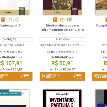
m
olheie
Também
Também
Folheie
disponível
Disponível
páginas
disponível
Disponível
páginas
d
Contestado, O
Direitos Humanos e o
Compli
em
na
em
na
Enfrentamento da Tortura no
eBook
B.V.
eBook
B.V.
e
Brasil
2ª EDIÇÃO
2ª EDIÇÃO
i Fabrício Vargas
Euripedes Clementino Ribeiro Junior
Fláv
N:
978652630830-1
ISBN:
978652630333-7
ISBN
e
R$ 119,90
* por
de
R$ 89,90
* por
d
R$ 107,91
R$ 80,91
R
m 4x de R$ 26,98
em 3x de R$ 26,97
em 
NAR AO
ADICIONAR AO
ADICIONA
HO
CARRINHO
CARRINH