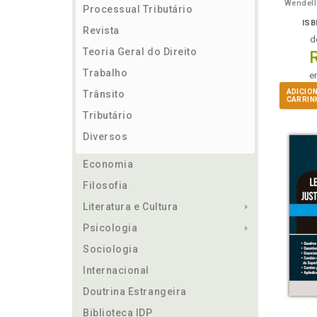
Wendell
Processual Tributário
ISB
Revista
d
Teoria Geral do Direito
Trabalho
e
ADICIO
Trânsito
CARRIN
Tributário
Diversos
Economia
Filosofia
Literatura e Cultura
Psicologia
Sociologia
Internacional
Doutrina Estrangeira
ém
Folheie
Também
Também
Folheie
Biblioteca IDP