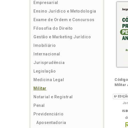
Empresarial
Ensino Jurídico e Metodologia
Exame de Ordem e Concursos
Filosofia do Direito
Gestão e Marketing Jurídico
Imobiliário
Internacional
Jurisprudência
Legislação
ém
Folheie
Também
Também
Folheie
Também
També
F
Medicina Legal
Código
Militar
Militar
Notarial e Registral
Jor
Penal
ISB
Previdenciário
d
Aposentadoria