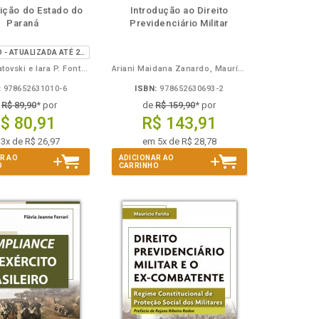
disponível
Disponível
páginas
uição do Estado do
Introdução ao Direito
em
na
Paraná
Previdenciário Militar
eBook
B.V.
18ª EDIÇÃO - ATUALIZADA ATÉ 20/02/2024
Emilio Sabatovski e Iara P. Fontoura
Ariani Maidana Zanardo, Maurício Fariña
:
978652631010-6
ISBN:
978652630693-2
e
R$ 89,90
* por
de
R$ 159,90
* por
$ 80,91
R$ 143,91
3x de R$ 26,97
em 5x de R$ 28,78
R AO
ADICIONAR AO
O
CARRINHO