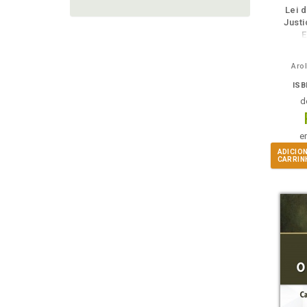
Lei 
Justi
E
Aro
ISB
d
e
ADICIO
CARRIN