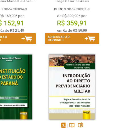
Élio de Oliveira Manoel e João Vieira
Jorge César de Assis
:
978652630894-3
ISBN:
978652630933-9
R$ 169,90
* por
de
R$ 399,90
* por
$ 152,91
R$ 359,91
6x de R$ 25,49
em 6x de R$ 59,99
R AO
ADICIONAR AO
O
CARRINHO