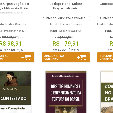
disponível
Disponível
páginas
disponível
Disponível
páginas
de Organização da
Código Penal Militar
Constit
em
na
em
na
ça Militar da União
Esquematizado
eBook
B.V.
eBook
B.V.
squematizada
2ª EDIÇÃO - REVISTA E ATUALIZADA ATÉ A LEI 14.688/2023
ldo Freitas Queirós
Aroldo Freitas Queirós
N:
978652630939-1
ISBN:
978652630942-1
ISBN
e
R$ 109,90
* por
de
R$ 199,90
* por
d
R$ 98,91
R$ 179,91
R
m 3x de R$ 32,97
em 6x de R$ 29,99
em 
NAR AO
ADICIONAR AO
ADICIONA
HO
CARRINHO
CARRINH