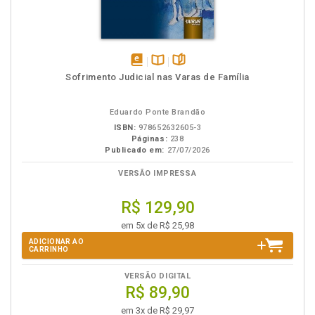
disponível
Disponível
páginas
Sofrimento Judicial nas Varas de Família
em
na
eBook
B.V.
Eduardo Ponte Brandão
ISBN:
978652632605-3
Páginas:
238
Publicado em:
27/07/2026
VERSÃO IMPRESSA
R$ 129,90
em 5x de R$ 25,98
ADICIONAR AO
CARRINHO
VERSÃO DIGITAL
R$ 89,90
em 3x de R$ 29,97