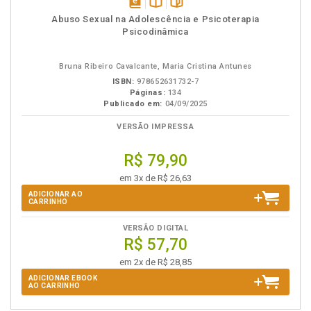
disponível
Disponível
páginas
Abuso Sexual na Adolescência e Psicoterapia
em
na
Psicodinâmica
eBook
B.V.
Bruna Ribeiro Cavalcante, Maria Cristina Antunes
ISBN:
978652631732-7
Páginas:
134
Publicado em:
04/09/2025
VERSÃO IMPRESSA
R$ 79,90
em 3x de R$ 26,63
ADICIONAR AO
CARRINHO
VERSÃO DIGITAL
R$ 57,70
em 2x de R$ 28,85
ADICIONAR EBOOK
AO CARRINHO