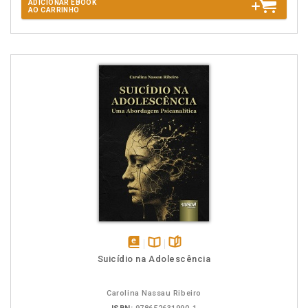
ADICIONAR EBOOK
AO CARRINHO
disponível
Disponível
páginas
Suicídio na Adolescência
em
na
eBook
B.V.
Carolina Nassau Ribeiro