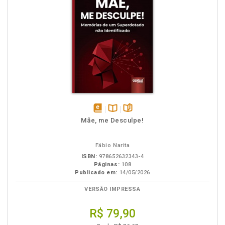
disponível
Disponível
páginas
Mãe, me Desculpe!
em
na
eBook
B.V.
Fábio Narita
ISBN:
978652632343-4
Páginas:
108
Publicado em:
14/05/2026
VERSÃO IMPRESSA
R$ 79,90