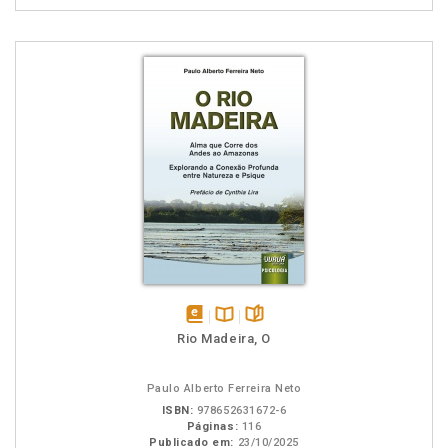
disponível
Disponível
páginas
Rio Madeira, O
em
na
eBook
B.V.
Paulo Alberto Ferreira Neto
ISBN:
978652631672-6
Páginas:
116
Publicado em:
23/10/2025