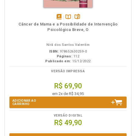
disponível
Disponível
páginas
Câncer de Mama e a Possibilidade de Intervenção
em
na
Psicológica Breve, O
eBook
B.V.
Nirã dos Santos Valentim
ISBN:
978652630259-0
Páginas:
112
Publicado em:
15/12/2022
VERSÃO IMPRESSA
R$ 69,90
em 2x de R$ 34,95
ADICIONAR AO
CARRINHO
VERSÃO DIGITAL
R$ 49,90