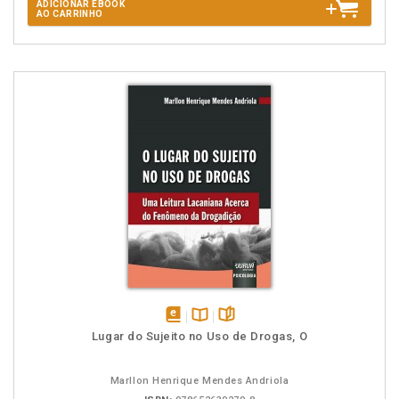
ADICIONAR EBOOK
AO CARRINHO
disponível
Disponível
páginas
Lugar do Sujeito no Uso de Drogas, O
em
na
eBook
B.V.
Marllon Henrique Mendes Andriola