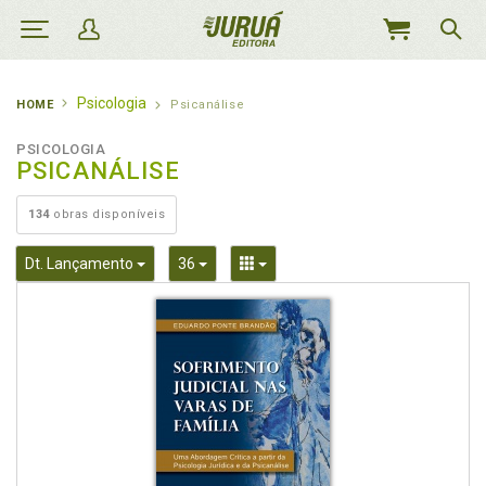
MEU
CARRINHO
Psicologia
HOME
Psicanálise
PSICOLOGIA
PSICANÁLISE
134
obras disponíveis
Toggle Dropdown
Toggle Dropdown
Toggle Dropdown
Dt. Lançamento
36