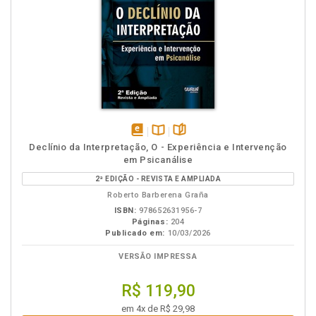
disponível
Disponível
páginas
Declínio da Interpretação, O - Experiência e Intervenção
em
na
em Psicanálise
eBook
B.V.
2ª EDIÇÃO - REVISTA E AMPLIADA
Roberto Barberena Graña
ISBN:
978652631956-7
Páginas:
204
Publicado em:
10/03/2026
VERSÃO IMPRESSA
R$ 119,90
em 4x de R$ 29,98