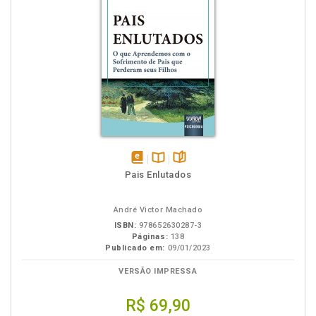
disponível
Disponível
páginas
Pais Enlutados
em
na
eBook
B.V.
André Victor Machado
ISBN:
978652630287-3
Páginas:
138
Publicado em:
09/01/2023
VERSÃO IMPRESSA
R$ 69,90