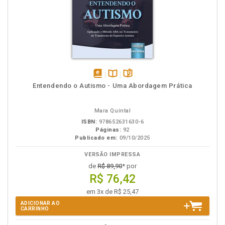
disponível
Disponível
páginas
Entendendo o Autismo - Uma Abordagem Prática
em
na
eBook
B.V.
Mara Quintal
ISBN:
978652631630-6
Páginas:
92
Publicado em:
09/10/2025
VERSÃO IMPRESSA
de
R$ 89,90
* por
R$ 76,42
em 3x de R$ 25,47
ADICIONAR AO
CARRINHO