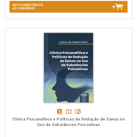
ADICIONAR EBOOK
AO CARRINHO
disponível
Disponível
páginas
Clínica Psicanalítica e Políticas de Redução de Danos no
em
na
Uso de Substâncias Psicoativas
eBook
B.V.