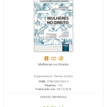
disponível
Disponível
páginas
Mulheres no Direito
em
na
eBook
B.V.
Organizadora: Danda Coelho
ISBN:
978652631569-9
Páginas:
126
Publicado em:
04/12/2024
VERSÃO IMPRESSA