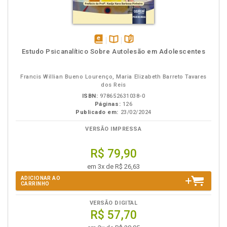
disponível
Disponível
páginas
Estudo Psicanalítico Sobre Autolesão em Adolescentes
em
na
eBook
B.V.
Francis Willian Bueno Lourenço, Maria Elizabeth Barreto Tavares
dos Reis
ISBN:
978652631038-0
Páginas:
126
Publicado em:
23/02/2024
VERSÃO IMPRESSA
R$ 79,90
em 3x de R$ 26,63
ADICIONAR AO
CARRINHO
VERSÃO DIGITAL
R$ 57,70