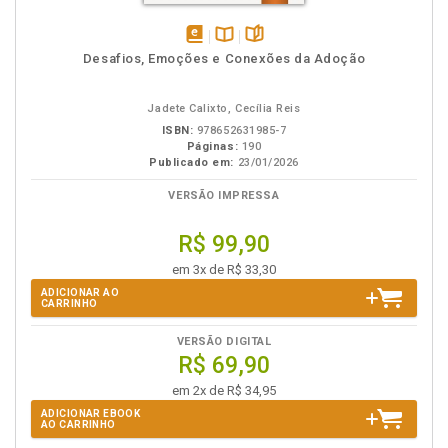
disponível
Disponível
páginas
Desafios, Emoções e Conexões da Adoção
em
na
eBook
B.V.
Jadete Calixto, Cecília Reis
ISBN:
978652631985-7
Páginas:
190
Publicado em:
23/01/2026
VERSÃO IMPRESSA
R$ 99,90
em 3x de R$ 33,30
ADICIONAR AO
CARRINHO
VERSÃO DIGITAL
R$ 69,90
em 2x de R$ 34,95
ADICIONAR EBOOK
AO CARRINHO