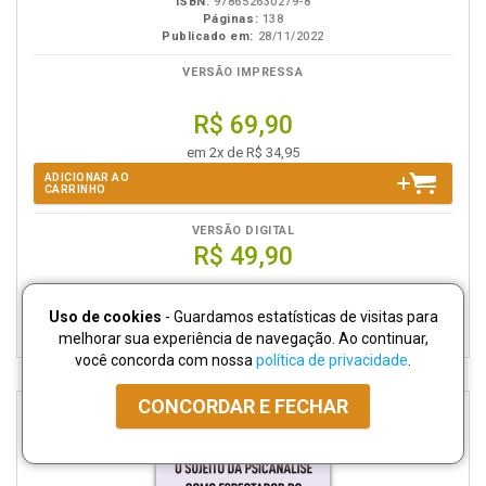
ISBN:
978652630279-8
Páginas:
138
Publicado em:
28/11/2022
VERSÃO IMPRESSA
R$ 69,90
em 2x de R$ 34,95
ADICIONAR AO
CARRINHO
VERSÃO DIGITAL
R$ 49,90
ADICIONAR EBOOK
Uso de cookies
- Guardamos estatísticas de visitas para
AO CARRINHO
melhorar sua experiência de navegação. Ao continuar,
você concorda com nossa
política de privacidade
.
CONCORDAR E FECHAR