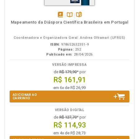
disponível
Disponível
páginas
Mapeamento da Diáspora Científica Brasileira em Portugal
em
na
eBook
B.V.
Coordenadora e Organizadora Geral: Andrea Oltramari (UFRGS)
ISBN:
978652632351-9
Páginas:
252
Publicado em:
28/04/2026
VERSÃO IMPRESSA
de
R$ 179,90
* por
R$ 161,91
em 6x de R$ 26,99
ADICIONAR AO
CARRINHO
VERSÃO DIGITAL
de
R$ 127,70
* por
R$ 114,93
em 4x de R$ 28,73