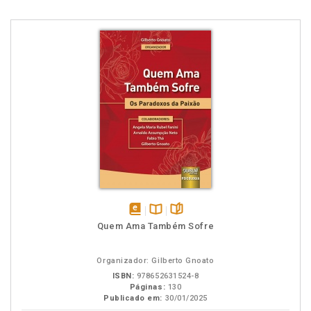
disponível
Disponível
páginas
Quem Ama Também Sofre
em
na
eBook
B.V.
Organizador: Gilberto Gnoato
ISBN:
978652631524-8
Páginas:
130
Publicado em:
30/01/2025