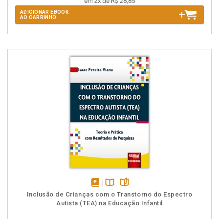
em 2x de R$ 28,85
ADICIONAR EBOOK
AO CARRINHO
disponível
Disponível
páginas
Inclusão de Crianças com o Transtorno do Espectro
em
na
Autista (TEA) na Educação Infantil
eBook
B.V.