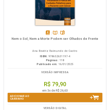
disponível
Disponível
páginas
Nem o Sol, Nem a Morte Podem ser Olhados de Frente
em
na
eBook
B.V.
Ana Beatriz Raimundo de Castro
ISBN:
978652631197-4
Páginas:
118
Publicado em:
16/01/2025
VERSÃO IMPRESSA
R$ 79,90
em 3x de R$ 26,63
ADICIONAR AO
CARRINHO
VERSÃO DIGITAL