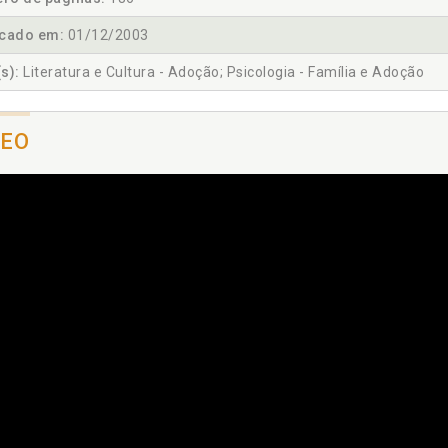
icado em:
01/12/2003
s):
Literatura e Cultura - Adoção; Psicologia - Família e Adoção
DEO