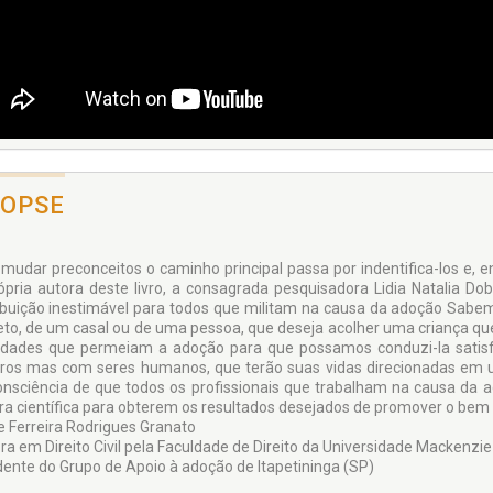
NOPSE
 mudar preconceitos o caminho principal passa por indentifica-los e, en
ópria autora deste livro, a consagrada pesquisadora Lidia Natalia Do
ibuição inestimável para todos que militam na causa da adoção Sabe
eto, de um casal ou de uma pessoa, que deseja acolher uma criança qu
uldades que permeiam a adoção para que possamos conduzi-la satis
os mas com seres humanos, que terão suas vidas direcionadas em u
onsciência de que todos os profissionais que trabalham na causa da
ra científica para obterem os resultados desejados de promover o bem 
e Ferreira Rodrigues Granato
ra em Direito Civil pela Faculdade de Direito da Universidade Mackenzie
dente do Grupo de Apoio à adoção de Itapetininga (SP)