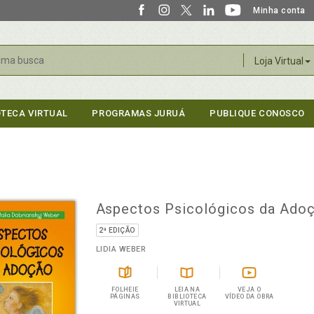
Minha conta
r
Loja Virtual
OTECA VIRTUAL
PROGRAMAS JURUÁ
PUBLIQUE CONOSCO
Aspectos Psicológicos da Ado
2ª EDIÇÃO
LIDIA WEBER
FOLHEIE
LEIA NA
VEJA O
PÁGINAS
BIBLIOTECA
VÍDEO DA OBRA
VIRTUAL