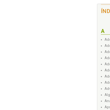
Formul
Formul
ÍN
Análi
Formu
A
Ado
Ado
Ado
Ado
Ado
Ado
Ado
Ado
Adv
Alg
Aná
Apr