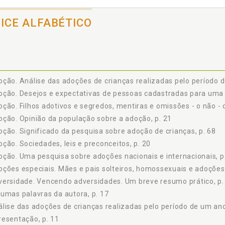
ário de pesquisa: O perfil da adoção internacional, p. 158
ário de pesquisa: O perfil da adoção nacional, p. 163
DICE ALFABÉTICO
se das adoções de crianças realizadas pelo período de um ano em uma in
lário para pesquisa de criança adotadas de uma instituição, p. 175
ção. Análise das adoções de crianças realizadas pelo período d
ção. Desejos e expectativas de pessoas cadastradas para uma 
ção. Filhos adotivos e segredos, mentiras e omissões - o não - d
ção. Opinião da população sobre a adoção, p. 21
ção. Significado da pesquisa sobre adoção de crianças, p. 68
ção. Sociedades, leis e preconceitos, p. 20
ção. Uma pesquisa sobre adoções nacionais e internacionais, p
ções especiais. Mães e pais solteiros, homossexuais e adoções in
ersidade. Vencendo adversidades. Um breve resumo prático, p.
umas palavras da autora, p. 17
lise das adoções de crianças realizadas pelo período de um ano
esentação, p. 11