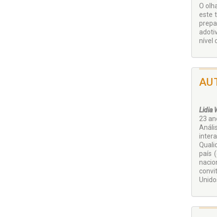
O olh
este 
prepa
adoti
nível
AU
Lidia
23 an
Análi
inter
Quali
país 
nacio
convi
Unido