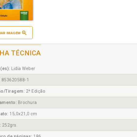
IAR IMAGEM
CHA TÉCNICA
(es):
Lidia Weber
:
853620588-1
ão/Tiragem:
2ª Edição
amento:
Brochura
ato:
15,0x21,0 cm
:
252grs.
ro de páginas:
186