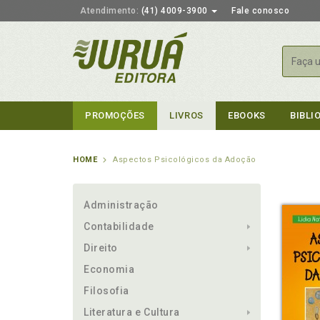
Atendimento:
(41) 4009-3900
Fale conosco
Busca
PROMOÇÕES
LIVROS
EBOOKS
BIBLI
HOME
Aspectos Psicológicos da Adoção
Administração
Contabilidade
Direito
Economia
Filosofia
Literatura e Cultura