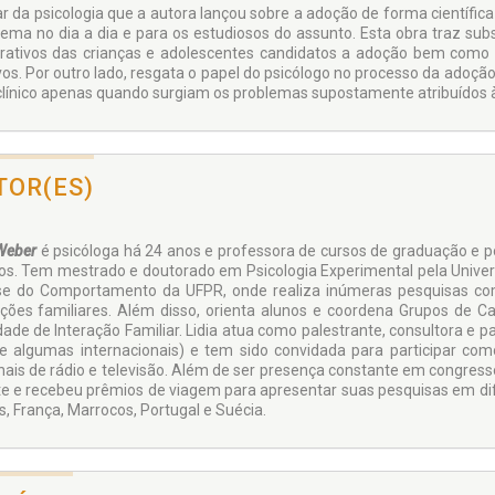
ar da psicologia que a autora lançou sobre a adoção de forma científi
tema no dia a dia e para os estudiosos do assunto. Esta obra traz su
rativos das crianças e adolescentes candidatos a adoção bem como 
vos. Por outro lado, resgata o papel do psicólogo no processo da adoç
 clínico apenas quando surgiam os problemas supostamente atribuídos à
TOR(ES)
 Weber
é psicóloga há 24 anos e professora de cursos de graduação e 
os. Tem mestrado e doutorado em Psicologia Experimental pela Univer
se do Comportamento da UFPR, onde realiza inúmeras pesquisas com
ações familiares. Além disso, orienta alunos e coordena Grupos de 
dade de Interação Familiar. Lidia atua como palestrante, consultora e p
(e algumas internacionais) e tem sido convidada para participar co
nais de rádio e televisão. Além de ser presença constante em congressos 
te e recebeu prêmios de viagem para apresentar suas pesquisas em dif
s, França, Marrocos, Portugal e Suécia.