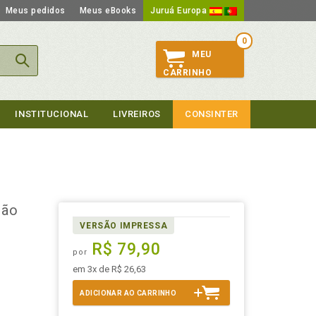
Meus pedidos
Meus eBooks
Juruá Europa
0
MEU
CARRINHO
INSTITUCIONAL
LIVREIROS
CONSINTER
ção
VERSÃO IMPRESSA
R$ 79,90
por
em 3x de R$ 26,63
ADICIONAR AO CARRINHO