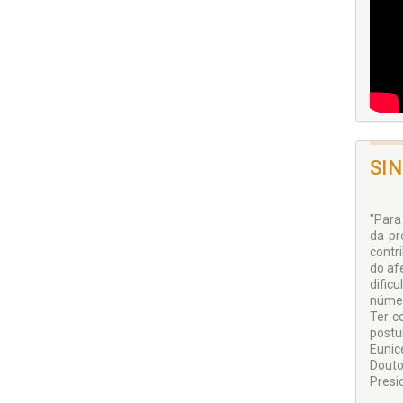
SI
"Para
da pr
contr
do af
dific
númer
Ter c
postu
Eunic
Douto
Presi