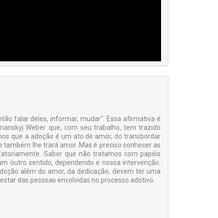
tão falar deles, informar, mudar". Essa afirmativa é
brianskyj Weber que, com seu trabalho, tem trazido
mos que a adoção é um ato de amor, do transbordar
e também lhe trará amor. Mas é preciso conhecer as
fatoriamente. Saber que não tratamos com papéis
m outro sentido, dependendo e nossa intervenção.
 adoção além do amor, da dedicação, devem ter uma
estar das pessoas envolvidas no processo adotivo.