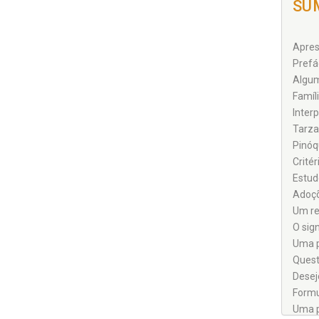
SU
Aprese
Prefác
Algum
Famíli
Interp
Tarzan
Pinóqu
Critér
Estud
Adoçõ
Um ret
O sig
Uma p
Quest
Desej
Formu
Uma p