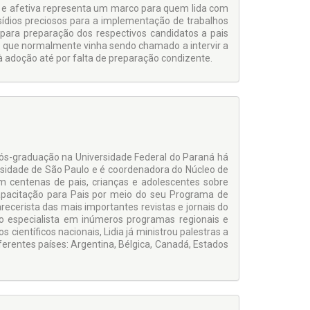
ca e afetiva representa um marco para quem lida com
bsídios preciosos para a implementação de trabalhos
para preparação dos respectivos candidatos a pais
ão que normalmente vinha sendo chamado a intervir a
 adoção até por falta de preparação condizente.
pós-graduação na Universidade Federal do Paraná há
sidade de São Paulo e é coordenadora do Núcleo de
 centenas de pais, crianças e adolescentes sobre
Capacitação para Pais por meio do seu Programa de
arecerista das mais importantes revistas e jornais do
mo especialista em inúmeros programas regionais e
científicos nacionais, Lidia já ministrou palestras a
erentes países: Argentina, Bélgica, Canadá, Estados