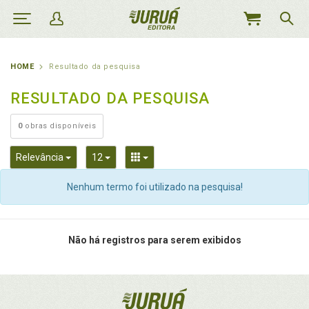
MEU
CARRINHO
HOME
Resultado da pesquisa
RESULTADO DA PESQUISA
0
obras disponíveis
Toggle Dropdown
Toggle Dropdown
Toggle Dropdown
Relevância
12
Nenhum termo foi utilizado na pesquisa!
Não há registros para serem exibidos