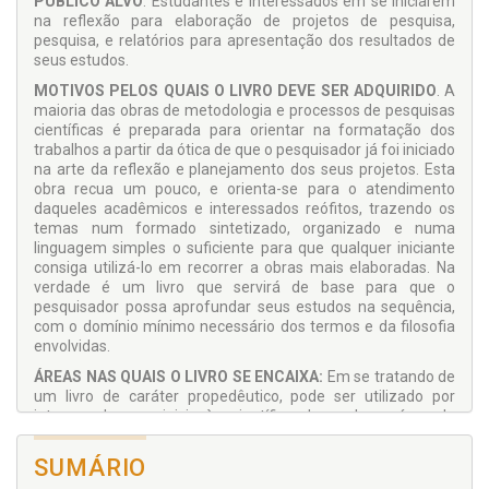
PÚBLICO ALVO
: Estudantes e interessados em se iniciarem
na reflexão para elaboração de projetos de pesquisa,
pesquisa, e relatórios para apresentação dos resultados de
seus estudos.
MOTIVOS PELOS QUAIS O LIVRO DEVE SER ADQUIRIDO
. A
maioria das obras de metodologia e processos de pesquisas
científicas é preparada para orientar na formatação dos
trabalhos a partir da ótica de que o pesquisador já foi iniciado
na arte da reflexão e planejamento dos seus projetos. Esta
obra recua um pouco, e orienta-se para o atendimento
daqueles acadêmicos e interessados reófitos, trazendo os
temas num formado sintetizado, organizado e numa
linguagem simples o suficiente para que qualquer iniciante
consiga utilizá-lo em recorrer a obras mais elaboradas. Na
verdade é um livro que servirá de base para que o
pesquisador possa aprofundar seus estudos na sequência,
com o domínio mínimo necessário dos termos e da filosofia
envolvidas.
ÁREAS NAS QUAIS O LIVRO SE ENCAIXA:
Em se tratando de
um livro de caráter propedêutico, pode ser utilizado por
interessados em iniciaçào científica de qualquer área de
ciência.
SUMÁRIO