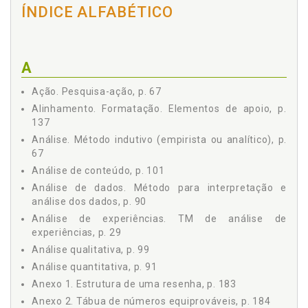
3 TRABALHO ACADÊMICO, p. 33
ÍNDICE ALFABÉTICO
3.1 Trabalho de Conclusão de Curso - TCC, p. 33
3.2 Monografia, p. 35
3.3 Dissertação, p. 35
A
3.4 Tese, p. 37
4 PESQUISA, p. 39
Ação. Pesquisa-ação, p. 67
4.1 Planejamento da Pesquisa, p. 42
Alinhamento. Formatação. Elementos de apoio, p.
4.1.1 Questões Decisórias, p. 42
137
4.1.1.1 O Tema, p. 42
Análise. Método indutivo (empirista ou analítico), p.
4.1.1.1.1 Escolha do Tema (o que abordar, o que
67
fazer?), p. 43
Análise de conteúdo, p. 101
4.1.1.1.2 Delimitação do Tema (com quem,
quando e onde fazer?), p. 45
Análise de dados. Método para interpretação e
análise dos dados, p. 90
4.1.1.2 O Problema: Qual o Ponto de Perturbação?,
p. 45
Análise de experiências. TM de análise de
4.1.1.3 Hipóteses e Pressupostos, p. 51
experiências, p. 29
4.1.1.3.1 Hipótese, p. 51
Análise qualitativa, p. 99
4.1.1.3.2 Pressuposto, p. 54
Análise quantitativa, p. 91
4.1.1.4 A Justificativa: Por que fazer?, p. 54
Anexo 1. Estrutura de uma resenha, p. 183
4.1.1.5 Objetivos da Pesquisa, p. 56
Anexo 2. Tábua de números equiprováveis, p. 184