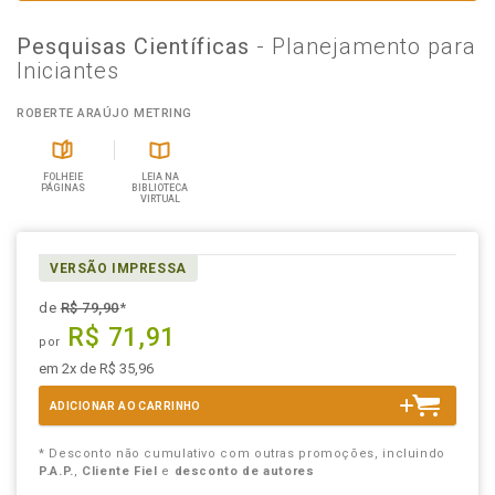
Pesquisas Científicas
- Planejamento para
Iniciantes
ROBERTE ARAÚJO METRING
FOLHEIE
LEIA NA
PÁGINAS
BIBLIOTECA
VIRTUAL
VERSÃO IMPRESSA
de
R$ 79,90
*
R$ 71,91
por
em 2x de R$ 35,96
ADICIONAR AO CARRINHO
* Desconto não cumulativo com outras promoções, incluindo
P.A.P.
,
Cliente Fiel
e
desconto de autores