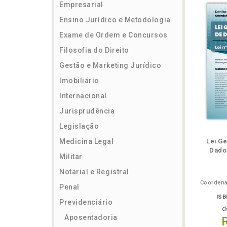
Empresarial
Ensino Jurídico e Metodologia
Exame de Ordem e Concursos
Filosofia do Direito
Gestão e Marketing Jurídico
Imobiliário
Internacional
Jurisprudência
Legislação
ém
Folheie
Também
Também
Folheie
Também
També
F
Medicina Legal
Lei G
Dado
Militar
Notarial e Registral
Penal
ISB
Previdenciário
d
Aposentadoria