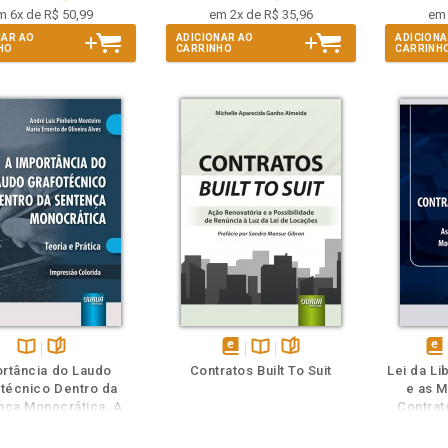
m 6x de R$ 50,99
em 2x de R$ 35,96
em 
NAR AO
ADICIONAR AO
ADICIONA
HO
CARRINHO
CARRINH
eie
Veja o
Também
Também
Folheie
Disponível
páginas
disponível
Disponível
páginas
dis
rtância do Laudo
Contratos Built To Suit
Lei da L
na
em
na
em
técnico Dentro da
e as M
B.V.
eBook
B.V.
eB
nça Monocrática, A
Contrat