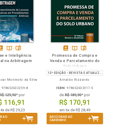
isponível
Disponível
páginas
disponível
Disponível
páginas
aw e Inteligência
Promessa de Compra e
em
na
em
na
cial na Arbitragem
Venda e Parcelamento do
Book
B.V.
eBook
B.V.
Solo Urbano
12ª EDIÇÃO - REVISTA E ATUALIZADA
asar Morimoto da Silva
Arnaldo Rizzardo
:
978652632259-8
ISBN:
978652632317-5
R$ 129,90
* por
de
R$ 189,90
* por
$ 116,91
R$ 170,91
4x de R$ 29,23
em 6x de R$ 28,49
R AO
ADICIONAR AO
O
CARRINHO