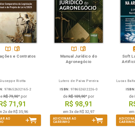
m
olheie
Também
Também
Folheie
Disponível
páginas
Disponível
páginas
d
ações e Contratos
Manual Jurídico do
Soft L
na
na
Agronegócio
Artifi
B.V.
B.V.
e
Giuseppe Riotta
Lutero de Paiva Pereira
Lucas Balt
N:
978652632165-2
ISBN:
978652632226-0
ISBN
de
R$ 79,90
* por
de
R$ 109,90
* por
de
R$ 71,91
R$ 98,91
R
m 2x de R$ 35,96
em 3x de R$ 32,97
em 
NAR AO
ADICIONAR AO
ADICIONA
HO
CARRINHO
CARRINH