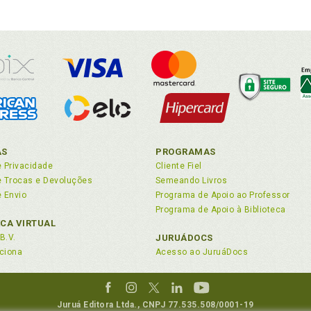
AS
PROGRAMAS
e Privacidade
Cliente Fiel
de Trocas e Devoluções
Semeando Livros
e Envio
Programa de Apoio ao Professor
Programa de Apoio à Biblioteca
ECA VIRTUAL
B.V.
JURUÁDOCS
ciona
Acesso ao JuruáDocs
Juruá Editora Ltda., CNPJ 77.535.508/0001-19