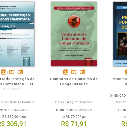
m
olheie
Também
Também
Folheie
disponível
Disponível
páginas
disponível
Disponível
páginas
d
eral de Proteção de
Contratos de Consumo de
Princípi
em
na
em
na
s Comentada - Lei
Longa Duração
eBook
B.V.
eBook
B.V.
e
13.709/2018
Coordenadora: Denise Hammerschmidt
Daniel Wagner Haddad
Marian
N:
978652632237-6
ISBN:
978652632350-2
ISBN
e
R$ 339,90
* por
de
R$ 79,90
* por
de
R$ 305,91
R$ 71,91
R