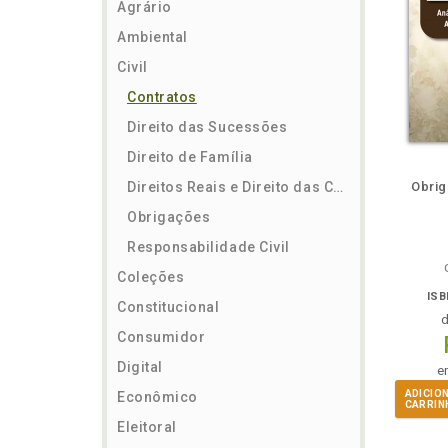
Agrário
Ambiental
Civil
Contratos
Direito das Sucessões
Direito de Família
m
lheie
Também
Folheie
Também
També
F
Direitos Reais e Direito das Coisas
Obrig
Obrigações
Responsabilidade Civil
Coleções
ISB
Constitucional
Consumidor
Digital
e
ADICIO
Econômico
CARRIN
Eleitoral