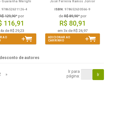
 Guaranha Merighi
José Ferreira Ramos Júnior
:
978652631126-4
ISBN:
978652630566-9
R$ 129,90
* por
de
R$ 89,90
* por
$ 116,91
R$ 80,91
4x de R$ 29,23
em 3x de R$ 26,97
R AO
ADICIONAR AO
O
CARRINHO
desconto de autores
Ir para
2
»
Ir
página: