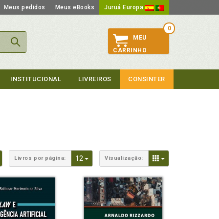
Meus pedidos
Meus eBooks
Juruá Europa
0
MEU
CARRINHO
INSTITUCIONAL
LIVREIROS
CONSINTER
Toggle Dropdown
Toggle Dropdown
Toggle Dropdown
12
Livros por página:
Visualização: