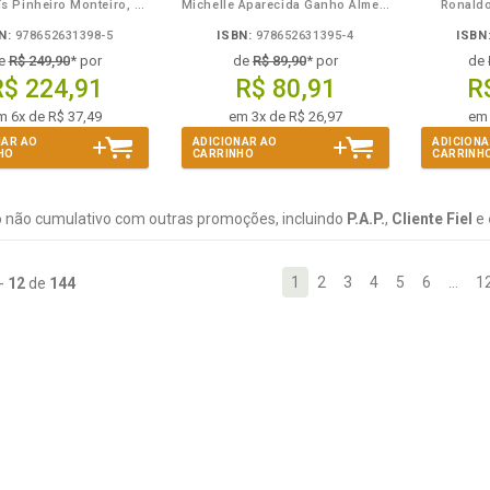
André Luís Pinheiro Monteiro, Mario Ernesto de Oliveira Alves
Michelle Aparecida Ganho Almeida
Ronaldo
N:
978652631398-5
ISBN:
978652631395-4
ISBN
e
R$ 249,90
* por
de
R$ 89,90
* por
de
R$ 224,91
R$ 80,91
R
m 6x de R$ 37,49
em 3x de R$ 26,97
em 
NAR AO
ADICIONAR AO
ADICIONA
HO
CARRINHO
CARRINH
 não cumulativo com outras promoções, incluindo
P.A.P.
,
Cliente Fiel
e
1
2
3
4
5
6
…
1
-
12
de
144