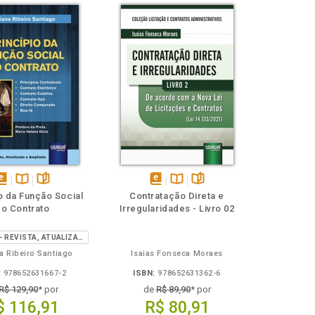
isponível
Disponível
páginas
disponível
Disponível
páginas
o da Função Social
Contratação Direta e
em
na
em
na
do Contrato
Irregularidades - Livro 02
Book
B.V.
eBook
B.V.
3ª EDIÇÃO - REVISTA, ATUALIZADA E AMPLIADA
a Ribeiro Santiago
Isaias Fonseca Moraes
:
978652631667-2
ISBN:
978652631362-6
R$ 129,90
* por
de
R$ 89,90
* por
$ 116,91
R$ 80,91