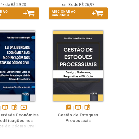
4x de R$ 29,23
em 3x de R$ 26,97
R AO
ADICIONAR AO
O
CARRINHO
ponível
Disponível
páginas
vídeo
disponível
Disponível
páginas
iberdade Econômica
Gestão de Estoques
na
da
em
na
odificações nos
Processuais
ook
B.V.
obra
eBook
B.V.
os do Código Civil