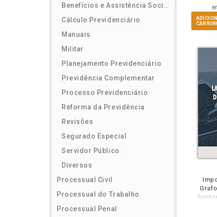
Benefícios e Assistência Social
e
ADICIO
Cálculo Previdenciário
CARRIN
Manuais
Militar
Planejamento Previdenciário
Previdência Complementar
Processo Previdenciário
Reforma da Previdência
Revisões
Segurado Especial
Servidor Público
Diversos
m
lheie
Também
Também
Folheie
Também
Também
Folh
Processual Civil
Impo
Grafo
Processual do Trabalho
Sente
Processual Penal