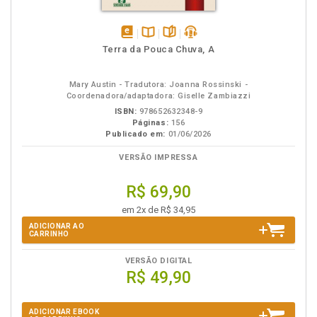
disponível
Disponível
páginas
podcast
Terra da Pouca Chuva, A
em
na
eBook
B.V.
Mary Austin - Tradutora: Joanna Rossinski -
Coordenadora/adaptadora: Giselle Zambiazzi
ISBN:
978652632348-9
Páginas:
156
Publicado em:
01/06/2026
VERSÃO IMPRESSA
R$ 69,90
em 2x de R$ 34,95
ADICIONAR AO
CARRINHO
VERSÃO DIGITAL
R$ 49,90
ADICIONAR EBOOK