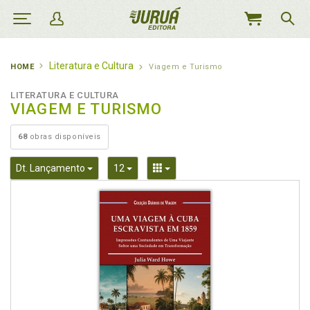
MEU
CARRINHO
Literatura e Cultura
HOME
Viagem e Turismo
LITERATURA E CULTURA
VIAGEM E TURISMO
68
obras disponíveis
Toggle Dropdown
Toggle Dropdown
Toggle Dropdown
Dt. Lançamento
12