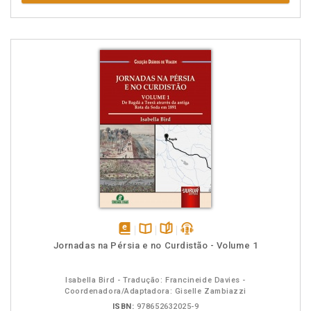
disponível
Disponível
páginas
podcast
Jornadas na Pérsia e no Curdistão - Volume 1
em
na
eBook
B.V.
Isabella Bird - Tradução: Francineide Davies -
Coordenadora/Adaptadora: Giselle Zambiazzi
ISBN:
978652632025-9