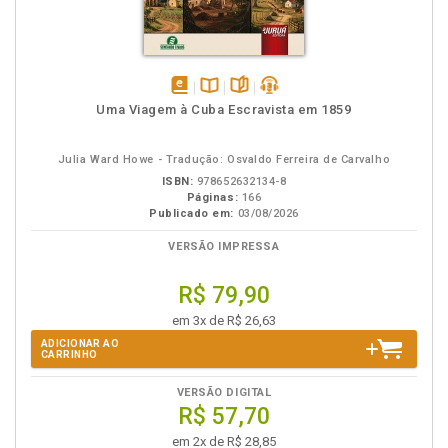
disponível
Disponível
páginas
podcast
Uma Viagem à Cuba Escravista em 1859
em
na
eBook
B.V.
Julia Ward Howe - Tradução: Osvaldo Ferreira de Carvalho
ISBN:
978652632134-8
Páginas:
166
Publicado em:
03/08/2026
VERSÃO IMPRESSA
R$ 79,90
em 3x de R$ 26,63
ADICIONAR AO
CARRINHO
VERSÃO DIGITAL
R$ 57,70
em 2x de R$ 28,85