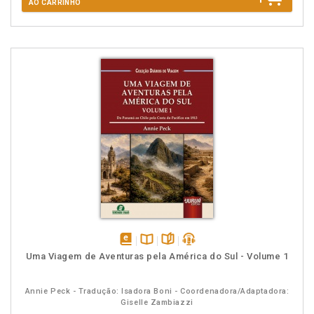
AO CARRINHO
disponível
Disponível
páginas
podcast
Uma Viagem de Aventuras pela América do Sul - Volume 1
em
na
eBook
B.V.
Annie Peck - Tradução: Isadora Boni - Coordenadora/Adaptadora:
Giselle Zambiazzi