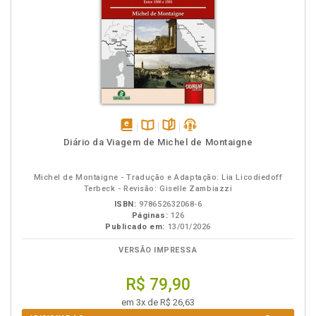
disponível
Disponível
páginas
podcast
Diário da Viagem de Michel de Montaigne
em
na
eBook
B.V.
Michel de Montaigne - Tradução e Adaptação: Lia Licodiedoff
Terbeck - Revisão: Giselle Zambiazzi
ISBN:
978652632068-6
Páginas:
126
Publicado em:
13/01/2026
VERSÃO IMPRESSA
R$ 79,90
em 3x de R$ 26,63