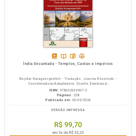
disponível
Disponível
páginas
podcast
Índia Encantada - Templos, Castas e Impérios
em
na
eBook
B.V.
Bojidar Karageorgevitch - Tradução: Joanna Rossinski -
Coordenadora/Adaptadora: Giselle Zambiazzi
ISBN:
978652632007-5
Páginas:
228
Publicado em:
03/02/2026
VERSÃO IMPRESSA
R$ 99,70
em 3x de R$ 33,23