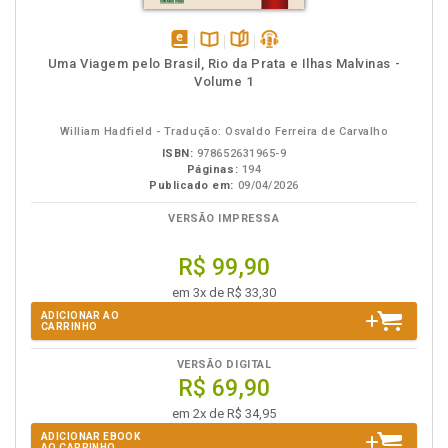
disponível
Disponível
páginas
podcast
Uma Viagem pelo Brasil, Rio da Prata e Ilhas Malvinas -
em
na
Volume 1
eBook
B.V.
William Hadfield - Tradução: Osvaldo Ferreira de Carvalho
ISBN:
978652631965-9
Páginas:
194
Publicado em:
09/04/2026
VERSÃO IMPRESSA
R$ 99,90
em 3x de R$ 33,30
ADICIONAR AO
CARRINHO
VERSÃO DIGITAL
R$ 69,90
em 2x de R$ 34,95
ADICIONAR EBOOK
AO CARRINHO