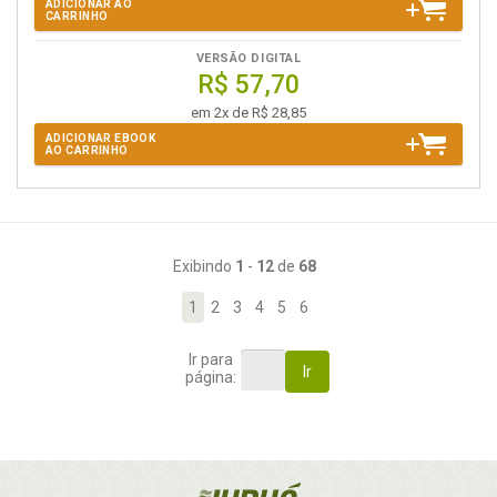
ADICIONAR AO
CARRINHO
VERSÃO DIGITAL
R$ 57,70
em 2x de R$ 28,85
ADICIONAR EBOOK
AO CARRINHO
Exibindo
1
-
12
de
68
1
2
3
4
5
6
Ir para
Ir
página: