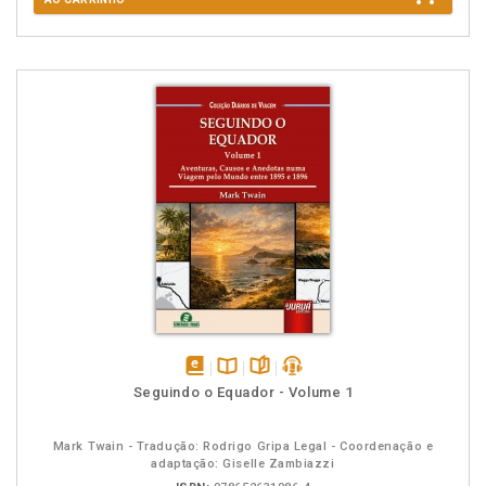
disponível
Disponível
páginas
podcast
Seguindo o Equador - Volume 1
em
na
eBook
B.V.
Mark Twain - Tradução: Rodrigo Gripa Legal - Coordenação e
adaptação: Giselle Zambiazzi