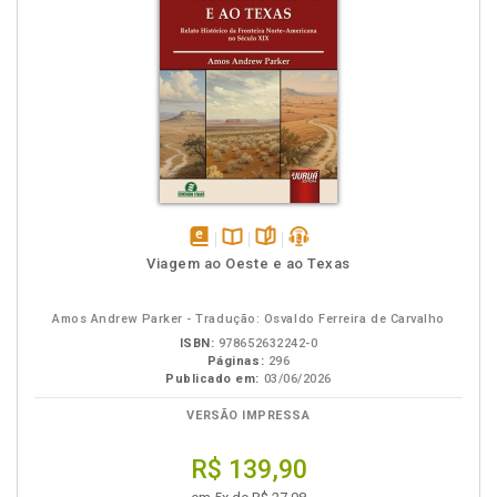
disponível
Disponível
páginas
podcast
Viagem ao Oeste e ao Texas
em
na
eBook
B.V.
Amos Andrew Parker - Tradução: Osvaldo Ferreira de Carvalho
ISBN:
978652632242-0
Páginas:
296
Publicado em:
03/06/2026
VERSÃO IMPRESSA
R$ 139,90