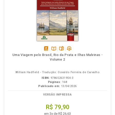
disponível
Disponível
páginas
podcast
Uma Viagem pelo Brasil, Rio da Prata e Ilhas Malvinas -
em
na
Volume 2
eBook
B.V.
William Hadfield - Tradução: Osvaldo Ferreira de Carvalho
ISBN:
978652631954-3
Páginas:
168
Publicado em:
13/04/2026
VERSÃO IMPRESSA
R$ 79,90
em 3x de R$ 26,63