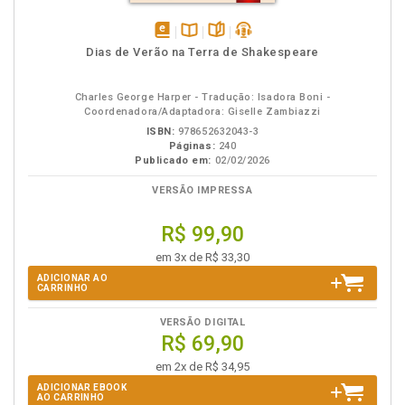
disponível
Disponível
páginas
podcast
Dias de Verão na Terra de Shakespeare
em
na
eBook
B.V.
Charles George Harper - Tradução: Isadora Boni -
Coordenadora/Adaptadora: Giselle Zambiazzi
ISBN:
978652632043-3
Páginas:
240
Publicado em:
02/02/2026
VERSÃO IMPRESSA
R$ 99,90
em 3x de R$ 33,30
ADICIONAR AO
CARRINHO
VERSÃO DIGITAL
R$ 69,90
em 2x de R$ 34,95
ADICIONAR EBOOK
AO CARRINHO