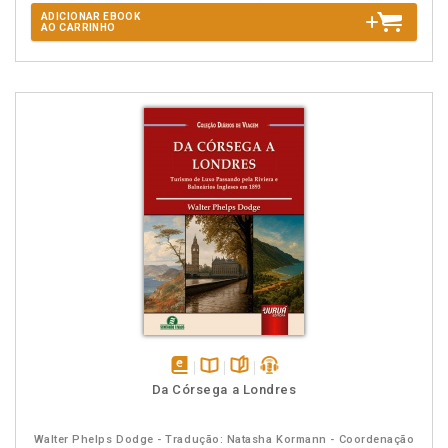
ADICIONAR EBOOK
AO CARRINHO
disponível
Disponível
páginas
podcast
Da Córsega a Londres
em
na
eBook
B.V.
Walter Phelps Dodge - Tradução: Natasha Kormann - Coordenação