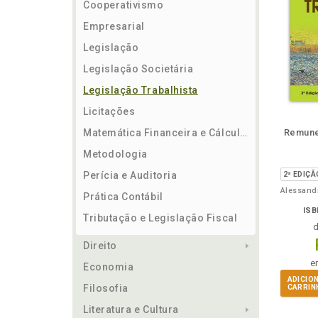
Cooperativismo
Empresarial
Legislação
Legislação Societária
Legislação Trabalhista
Licitações
ém
Folheie
Também
Folheie
Também
Folh
Matemática Financeira e Cálculos
Remune
Metodologia
Perícia e Auditoria
Prática Contábil
ISB
Tributação e Legislação Fiscal
Direito
e
Economia
ADICIO
Filosofia
CARRIN
Literatura e Cultura