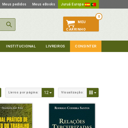
Meus pedidos
Meus eBooks
Juruá Europa
0
MEU
CARRINHO
INSTITUCIONAL
LIVREIROS
CONSINTER
Toggle Dropdown
Toggle Dropdown
Toggle Dropdown
12
Livros por página:
Visualização: