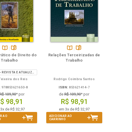
Disponível
páginas
Disponível
páginas
ático de Direito do
Relações Terceirizadas de
na
na
Trabalho
Trabalho
B.V.
B.V.
2ª EDIÇÃO - REVISTA E ATUALIZADA
Teixeira dos Reis
Rodrigo Coimbra Santos
:
978853621650-8
ISBN:
853621414-7
R$ 109,90
* por
de
R$ 109,90
* por
$ 98,91
R$ 98,91
3x de R$ 32,97
em 3x de R$ 32,97
R AO
ADICIONAR AO
O
CARRINHO