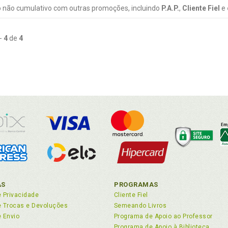
 não cumulativo com outras promoções, incluindo
P.A.P.
,
Cliente Fiel
e
-
4
de
4
AS
PROGRAMAS
e Privacidade
Cliente Fiel
de Trocas e Devoluções
Semeando Livros
e Envio
Programa de Apoio ao Professor
Programa de Apoio à Biblioteca