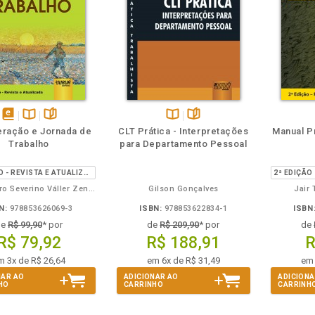
eie
Também
Folheie
disponível
Disponível
páginas
Disponível
páginas
ração e Jornada de
CLT Prática - Interpretações
Manual Pr
em
na
na
Trabalho
para Departamento Pessoal
eBook
B.V.
B.V.
2ª EDIÇÃO - REVISTA E ATUALIZADA
Alessandro Severino Váller Zenni e Marcia Cristina Rafael da Silva
Gilson Gonçalves
Jair 
N:
978853626069-3
ISBN:
978853622834-1
ISBN
de
R$ 99,90
* por
de
R$ 209,90
* por
de
R$ 79,92
R$ 188,91
R
m 3x de R$ 26,64
em 6x de R$ 31,49
em 
NAR AO
ADICIONAR AO
ADICIONA
HO
CARRINHO
CARRINH