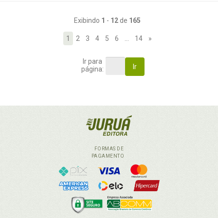
Exibindo
1
-
12
de
165
1
2
3
4
5
6
…
14
»
Ir para
Ir
página:
FORMAS DE
PAGAMENTO