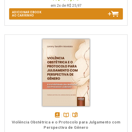
em 2x de R$ 25,97
ADICIONAR EBOOK
AO CARRINHO
disponível
Disponível
páginas
Violência Obstétrica e o Protocolo para Julgamento com
em
na
Perspectiva de Gênero