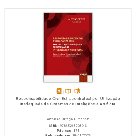
disponível
Disponível
páginas
Responsabilidade Civil Extracontratual por Utilização
em
na
Inadequada de Sistemas de Inteligência Artificial
eBook
B.V.
Alfonso Ortega Giménez
ISBN:
978652632030-3
Páginas:
178
Publicado em:
28/01/2026