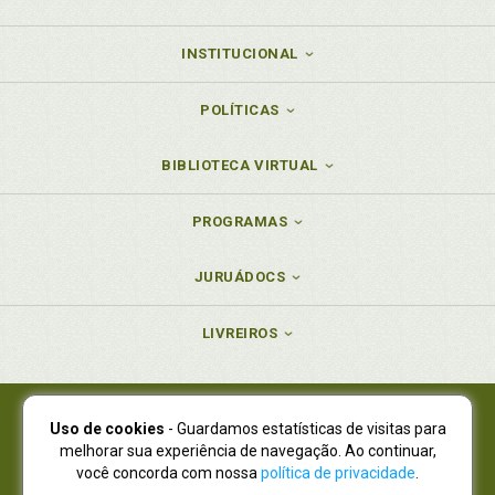
INSTITUCIONAL
POLÍTICAS
BIBLIOTECA VIRTUAL
PROGRAMAS
JURUÁDOCS
LIVREIROS
Uso de cookies
- Guardamos estatísticas de visitas para
Juruá Editora Ltda., CNPJ 77.535.508/0001-19
melhorar sua experiência de navegação. Ao continuar,
Juruá Informática Ltda., CNPJ 01.701.561/0001-80
você concorda com nossa
política de privacidade
.
NOVO ENDEREÇO:
R. Flávio Dallegrave, 7665, São Lourenço |