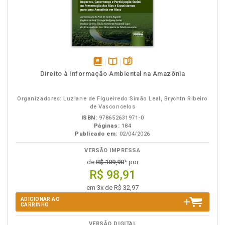
disponível
Disponível
páginas
Direito à Informação Ambiental na Amazônia
em
na
eBook
B.V.
Organizadores: Luziane de Figueiredo Simão Leal, Brychtn Ribeiro
de Vasconcelos
ISBN:
978652631971-0
Páginas:
184
Publicado em:
02/04/2026
VERSÃO IMPRESSA
de
R$ 109,90
* por
R$ 98,91
em 3x de R$ 32,97
ADICIONAR AO
CARRINHO
VERSÃO DIGITAL