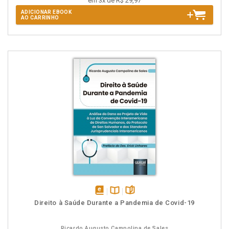
em 3x de R$ 29,97
ADICIONAR EBOOK
AO CARRINHO
disponível
Disponível
páginas
Direito à Saúde Durante a Pandemia de Covid-19
em
na
eBook
B.V.
Ricardo Augusto Campolina de Sales