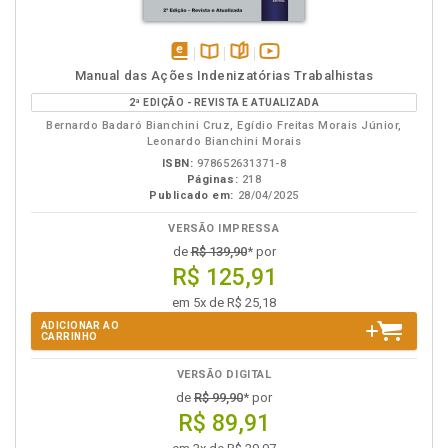
disponível
Disponível
páginas
vídeo
Manual das Ações Indenizatórias Trabalhistas
em
na
da
2ª EDIÇÃO - REVISTA E ATUALIZADA
eBook
B.V.
obra
Bernardo Badaró Bianchini Cruz, Egídio Freitas Morais Júnior,
Leonardo Bianchini Morais
ISBN:
978652631371-8
Páginas:
218
Publicado em:
28/04/2025
VERSÃO IMPRESSA
de
R$ 139,90
* por
R$ 125,91
em 5x de R$ 25,18
ADICIONAR AO
CARRINHO
VERSÃO DIGITAL
de
R$ 99,90
* por
R$ 89,91