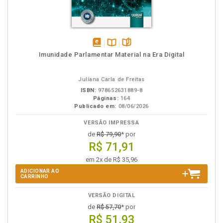
disponível
Disponível
páginas
Imunidade Parlamentar Material na Era Digital
em
na
eBook
B.V.
Juliana Carla de Freitas
ISBN:
978652631889-8
Páginas:
164
Publicado em:
08/06/2026
VERSÃO IMPRESSA
de
R$ 79,90
* por
R$ 71,91
em 2x de R$ 35,96
ADICIONAR AO
CARRINHO
VERSÃO DIGITAL
de
R$ 57,70
* por
R$ 51,93