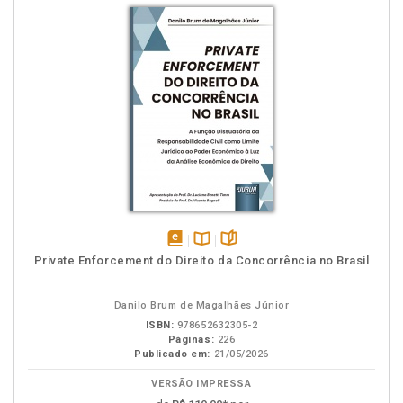
disponível
Disponível
páginas
Private Enforcement do Direito da Concorrência no Brasil
em
na
eBook
B.V.
Danilo Brum de Magalhães Júnior
ISBN:
978652632305-2
Páginas:
226
Publicado em:
21/05/2026
VERSÃO IMPRESSA