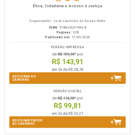
disponível
Disponível
páginas
Ética, Cidadania e Acesso à Justiça
em
na
eBook
B.V.
Organizador: José Laurindo de Souza Netto
ISBN:
978652631946-8
Páginas:
328
Publicado em:
11/03/2026
VERSÃO IMPRESSA
de
R$ 159,90
* por
R$ 143,91
em 5x de R$ 28,78
ADICIONAR AO
CARRINHO
VERSÃO DIGITAL
de
R$ 110,90
* por
R$ 99,81
em 3x de R$ 33,27
ADICIONAR EBOOK
AO CARRINHO