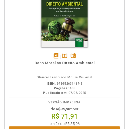
disponível
Disponível
páginas
Dano Moral no Direito Ambiental
em
na
eBook
B.V.
Glaucio Francisco Moura Cruvinel
ISBN:
978652631417-3
Páginas:
108
Publicado em:
07/05/2025
VERSÃO IMPRESSA
de
R$ 79,90
* por
R$ 71,91
em 2x de R$ 35,96