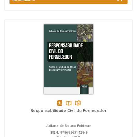
disponível
Disponível
páginas
Responsabilidade Civil do Fornecedor
em
na
eBook
B.V.
Juliana de Sousa Feldman
ISBN:
978652631428-9