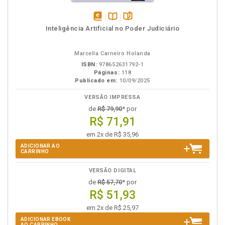
disponível
Disponível
páginas
Inteligência Artificial no Poder Judiciário
em
na
eBook
B.V.
Marcella Carneiro Holanda
ISBN:
978652631792-1
Páginas:
118
Publicado em:
10/09/2025
VERSÃO IMPRESSA
de
R$ 79,90
* por
R$ 71,91
em 2x de R$ 35,96
ADICIONAR AO
CARRINHO
VERSÃO DIGITAL
de
R$ 57,70
* por
R$ 51,93
em 2x de R$ 25,97
ADICIONAR EBOOK
AO CARRINHO