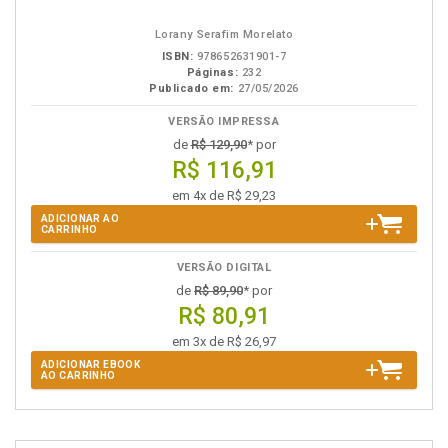
eBook
B.V.
Lorany Serafim Morelato
ISBN:
978652631901-7
Páginas:
232
Publicado em:
27/05/2026
VERSÃO IMPRESSA
de
R$ 129,90
* por
R$ 116,91
em 4x de R$ 29,23
ADICIONAR AO
CARRINHO
VERSÃO DIGITAL
de
R$ 89,90
* por
R$ 80,91
em 3x de R$ 26,97
ADICIONAR EBOOK
AO CARRINHO