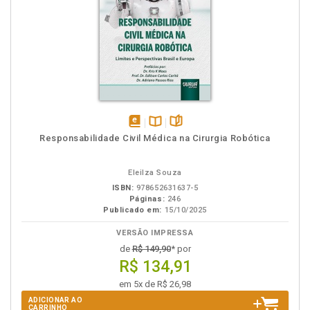
disponível
Disponível
páginas
Responsabilidade Civil Médica na Cirurgia Robótica
em
na
eBook
B.V.
Eleilza Souza
ISBN:
978652631637-5
Páginas:
246
Publicado em:
15/10/2025
VERSÃO IMPRESSA
de
R$ 149,90
* por
R$ 134,91
em 5x de R$ 26,98
ADICIONAR AO
CARRINHO