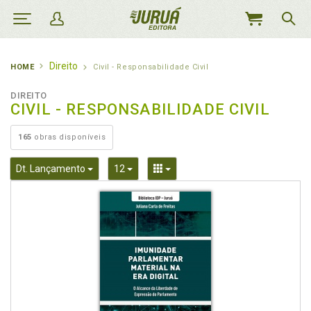
MEU
CARRINHO
Direito
HOME
Civil - Responsabilidade Civil
DIREITO
CIVIL - RESPONSABILIDADE CIVIL
165
obras disponíveis
Toggle Dropdown
Toggle Dropdown
Toggle Dropdown
Dt. Lançamento
12