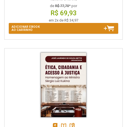
de
R$ 77,70
* por
R$ 69,93
em 2x de R$ 34,97
ADICIONAR EBOOK
AO CARRINHO