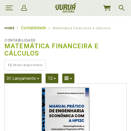
MEU
CARRINHO
Contabilidade
HOME
Matemática Financeira e Cálculos
CONTABILIDADE
MATEMÁTICA FINANCEIRA E
CÁLCULOS
12
obras disponíveis
Toggle Dropdown
Toggle Dropdown
Toggle Dropdown
Dt. Lançamento
12