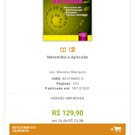
Disponível
páginas
Matemática Aplicada
na
B.V.
Jair Mendes Marques
ISBN:
857394893-0
Páginas:
322
Publicado em:
18/12/2001
VERSÃO IMPRESSA
R$ 129,90
em 5x de R$ 25,98
ADICIONAR AO
CARRINHO