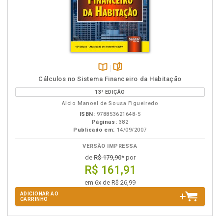
Disponível
páginas
Cálculos no Sistema Financeiro da Habitação
na
13ª EDIÇÃO
B.V.
Alcio Manoel de Sousa Figueiredo
ISBN:
978853621648-5
Páginas:
382
Publicado em:
14/09/2007
VERSÃO IMPRESSA
de
R$ 179,90
* por
R$ 161,91
em 6x de R$ 26,99
ADICIONAR AO
CARRINHO