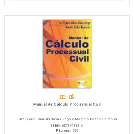
Disponível
páginas
Manual de Cálculo Processual Civil
na
B.V.
Luiz Elyneu Galeski Xavier Rego e Marcelo Dalton Dalmolin
ISBN:
857394313-0
Páginas:
550