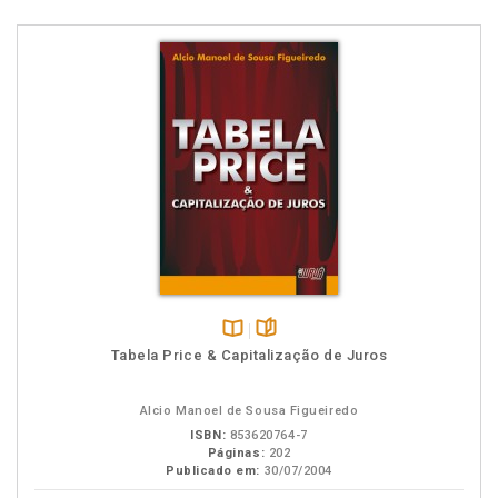
Disponível
páginas
Tabela Price & Capitalização de Juros
na
B.V.
Alcio Manoel de Sousa Figueiredo
ISBN:
853620764-7
Páginas:
202
Publicado em:
30/07/2004