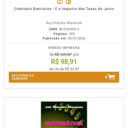
Disponível
páginas
Contratos Bancários - E o Impacto das Taxas de Juros
na
B.V.
Ruy Orlando Mereniuk
ISBN:
857394908-2
Páginas:
200
Publicado em:
30/07/2002
VERSÃO IMPRESSA
de
R$ 109,90
* por
R$ 98,91
em 3x de R$ 32,97
ADICIONAR AO
CARRINHO