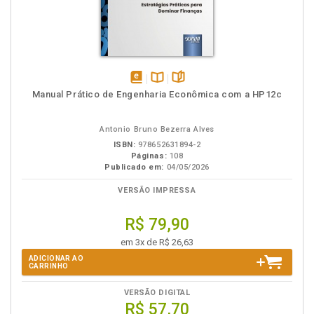
disponível
Disponível
páginas
Manual Prático de Engenharia Econômica com a HP12c
em
na
eBook
B.V.
Antonio Bruno Bezerra Alves
ISBN:
978652631894-2
Páginas:
108
Publicado em:
04/05/2026
VERSÃO IMPRESSA
R$ 79,90
em 3x de R$ 26,63
ADICIONAR AO
CARRINHO
VERSÃO DIGITAL
R$ 57,70