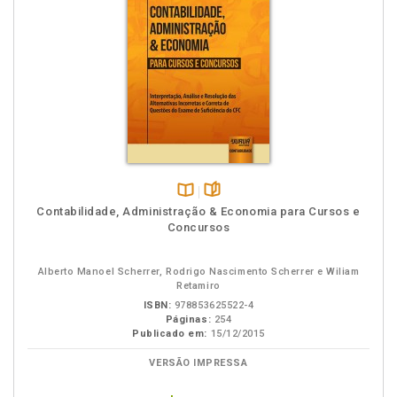
Disponível
páginas
Contabilidade, Administração & Economia para Cursos e
na
Concursos
B.V.
Alberto Manoel Scherrer, Rodrigo Nascimento Scherrer e Wiliam
Retamiro
ISBN:
978853625522-4
Páginas:
254
Publicado em:
15/12/2015
VERSÃO IMPRESSA