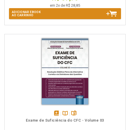
em 2x de R$ 28,85
ADICIONAR EBOOK
AO CARRINHO
disponível
Disponível
páginas
Exame de Suficiência do CFC - Volume 03
em
na