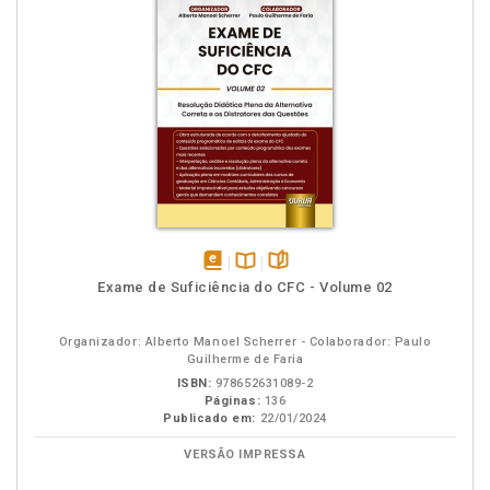
disponível
Disponível
páginas
Exame de Suficiência do CFC - Volume 02
em
na
eBook
B.V.
Organizador: Alberto Manoel Scherrer - Colaborador: Paulo
Guilherme de Faria
ISBN:
978652631089-2
Páginas:
136
Publicado em:
22/01/2024
VERSÃO IMPRESSA