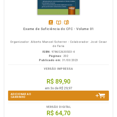
disponível
Disponível
páginas
Exame de Suficiência do CFC - Volume 01
em
na
eBook
B.V.
Organizador: Alberto Manoel Scherrer - Colaborador: José Cesar
de Faria
ISBN:
978652630503-4
Páginas:
202
Publicado em:
31/03/2023
VERSÃO IMPRESSA
R$ 89,90
em 3x de R$ 29,97
ADICIONAR AO
CARRINHO
VERSÃO DIGITAL
R$ 64,70