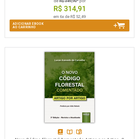
de
R$ 349,90
* por
R$ 314,91
em 6x de R$ 52,49
ADICIONAR EBOOK
AO CARRINHO
disponível
Disponível
páginas