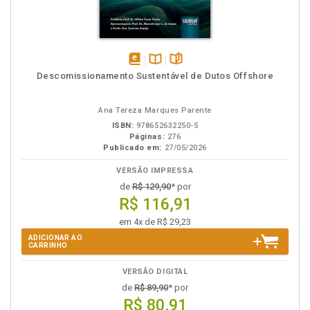
disponível
Disponível
páginas
Descomissionamento Sustentável de Dutos Offshore
em
na
eBook
B.V.
Ana Tereza Marques Parente
ISBN:
978652632250-5
Páginas:
276
Publicado em:
27/05/2026
VERSÃO IMPRESSA
de
R$ 129,90
* por
R$ 116,91
em 4x de R$ 29,23
ADICIONAR AO
CARRINHO
VERSÃO DIGITAL
de
R$ 89,90
* por
R$ 80,91