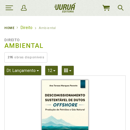
MEU
CARRINHO
Direito
HOME
Ambiental
DIREITO
AMBIENTAL
295
obras disponíveis
Toggle Dropdown
Toggle Dropdown
Toggle Dropdown
Dt. Lançamento
12