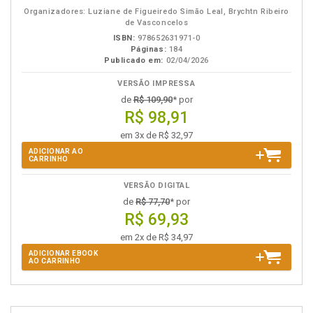
eBook
B.V.
Organizadores: Luziane de Figueiredo Simão Leal, Brychtn Ribeiro
de Vasconcelos
ISBN:
978652631971-0
Páginas:
184
Publicado em:
02/04/2026
VERSÃO IMPRESSA
de
R$ 109,90
* por
R$ 98,91
em 3x de R$ 32,97
ADICIONAR AO
CARRINHO
VERSÃO DIGITAL
de
R$ 77,70
* por
R$ 69,93
em 2x de R$ 34,97
ADICIONAR EBOOK
AO CARRINHO