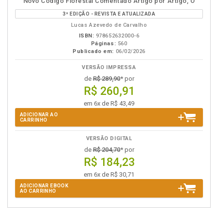
Novo Código Florestal Comentado Artigo por Artigo, O
em
na
3ª EDIÇÃO - REVISTA E ATUALIZADA
eBook
B.V.
Lucas Azevedo de Carvalho
ISBN:
978652632000-6
Páginas:
560
Publicado em:
06/02/2026
VERSÃO IMPRESSA
de
R$ 289,90
* por
R$ 260,91
em 6x de R$ 43,49
ADICIONAR AO
CARRINHO
VERSÃO DIGITAL
de
R$ 204,70
* por
R$ 184,23
em 6x de R$ 30,71
ADICIONAR EBOOK
AO CARRINHO