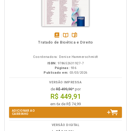
disponível
Disponível
páginas
Tratado de Bioética e Direito
em
na
eBook
B.V.
Coordenadora: Denise Hammerschmidt
ISBN:
978652631927-7
Páginas:
936
Publicado em:
03/03/2026
VERSÃO IMPRESSA
de
R$ 499,90
* por
R$ 449,91
em 6x de R$ 74,99
ADICIONAR AO
CARRINHO
VERSÃO DIGITAL