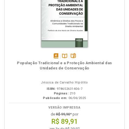
disponível
Disponível
páginas
População Tradicional e a Proteção Ambiental das
em
na
Unidades de Conservação
eBook
B.V.
Jéssica de Carvalho Hipólito
ISBN:
978652631406-7
Páginas:
210
Publicado em:
06/06/2025
VERSÃO IMPRESSA
de
R$ 99,90
* por
R$ 89,91
em 3x de R$ 29,97