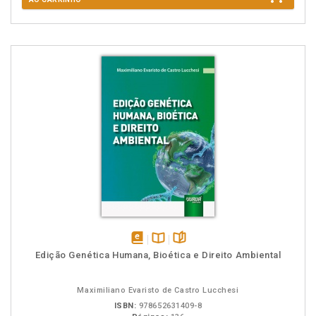
disponível
Disponível
páginas
Edição Genética Humana, Bioética e Direito Ambiental
em
na
eBook
B.V.
Maximiliano Evaristo de Castro Lucchesi
ISBN:
978652631409-8