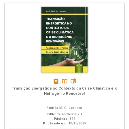
disponível
Disponível
páginas
Transição Energética no Contexto da Crise Climática e o
em
na
Hidrogênio Renovável
eBook
B.V.
Andréa M. G. Leandro
ISBN:
978652632092-1
Páginas:
374
Publicado em:
10/10/2025