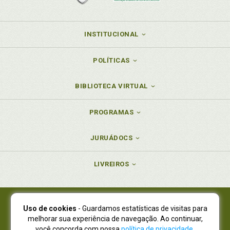
INSTITUCIONAL
POLÍTICAS
BIBLIOTECA VIRTUAL
PROGRAMAS
JURUÁDOCS
LIVREIROS
Uso de cookies
- Guardamos estatísticas de visitas para
Juruá Editora Ltda., CNPJ 77.535.508/0001-19
melhorar sua experiência de navegação. Ao continuar,
Juruá Informática Ltda., CNPJ 01.701.561/0001-80
você concorda com nossa
política de privacidade
.