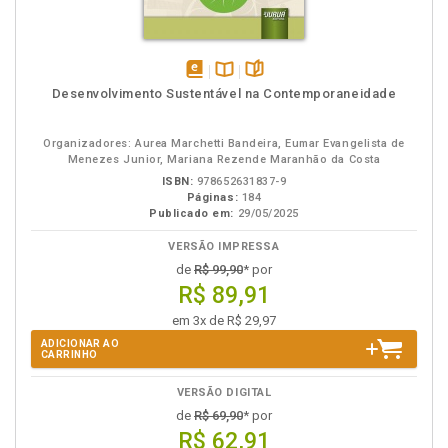
disponível
Disponível
páginas
Desenvolvimento Sustentável na Contemporaneidade
em
na
eBook
B.V.
Organizadores: Aurea Marchetti Bandeira, Eumar Evangelista de
Menezes Junior, Mariana Rezende Maranhão da Costa
ISBN:
978652631837-9
Páginas:
184
Publicado em:
29/05/2025
VERSÃO IMPRESSA
de
R$ 99,90
* por
R$ 89,91
em 3x de R$ 29,97
ADICIONAR AO
CARRINHO
VERSÃO DIGITAL
de
R$ 69,90
* por
R$ 62,91