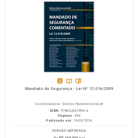
disponível
Disponível
páginas
Mandado de Segurança - Lei Nº 12.016/2009
em
na
eBook
B.V.
Coordenadora: Denise Hammerschmidt
ISBN:
978652631896-6
Páginas:
344
Publicado em:
19/03/2026
VERSÃO IMPRESSA
de
R$ 169,90
* por