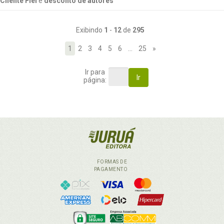
Cliente Fiel
e
desconto de autores
Exibindo
1
-
12
de
295
1
2
3
4
5
6
…
25
»
Ir para
Ir
página:
FORMAS DE
PAGAMENTO