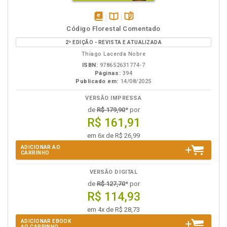
disponível
Disponível
páginas
Código Florestal Comentado
em
na
2ª EDIÇÃO - REVISTA E ATUALIZADA
eBook
B.V.
Thiago Lacerda Nobre
ISBN:
978652631774-7
Páginas:
394
Publicado em:
14/08/2025
VERSÃO IMPRESSA
de
R$ 179,90
* por
R$ 161,91
em 6x de R$ 26,99
ADICIONAR AO
CARRINHO
VERSÃO DIGITAL
de
R$ 127,70
* por
R$ 114,93
em 4x de R$ 28,73
ADICIONAR EBOOK
AO CARRINHO