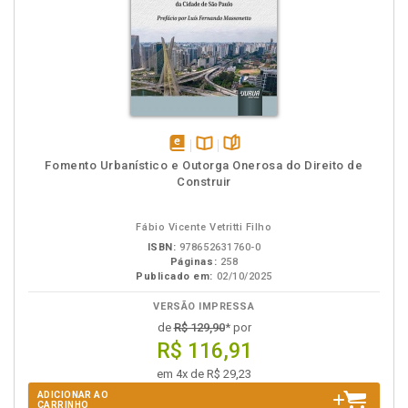
disponível
Disponível
páginas
Fomento Urbanístico e Outorga Onerosa do Direito de
em
na
Construir
eBook
B.V.
Fábio Vicente Vetritti Filho
ISBN:
978652631760-0
Páginas:
258
Publicado em:
02/10/2025
VERSÃO IMPRESSA
de
R$ 129,90
* por
R$ 116,91
em 4x de R$ 29,23
ADICIONAR AO
CARRINHO