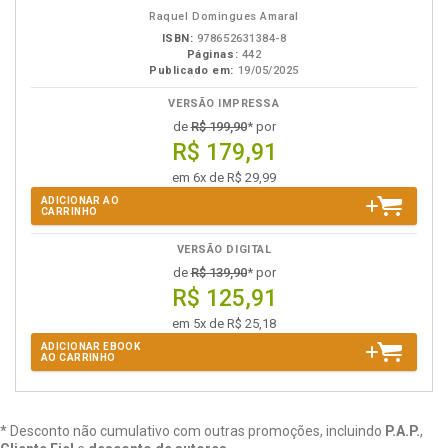
eBook
B.V.
Raquel Domingues Amaral
ISBN:
978652631384-8
Páginas:
442
Publicado em:
19/05/2025
VERSÃO IMPRESSA
de
R$ 199,90
* por
R$ 179,91
em 6x de R$ 29,99
ADICIONAR AO
CARRINHO
VERSÃO DIGITAL
de
R$ 139,90
* por
R$ 125,91
em 5x de R$ 25,18
ADICIONAR EBOOK
AO CARRINHO
* Desconto não cumulativo com outras promoções, incluindo
P.A.P.
,