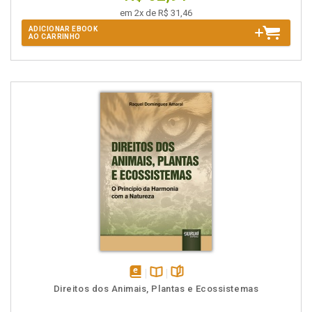
em 2x de R$ 31,46
ADICIONAR EBOOK
AO CARRINHO
disponível
Disponível
páginas
Direitos dos Animais, Plantas e Ecossistemas
em
na