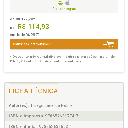
Conferir regras
de
R$ 127,70
*
R$ 114,93
por
em 4x de R$ 28,73
ADICIONAR AO CARRINHO
* Desconto não cumulativo com outras promoções, incluindo
P.A.P.
,
Cliente Fiel
e
desconto de autores
FICHA TÉCNICA
Autor(es):
Thiago Lacerda Nobre
ISBN v. impressa:
978652631774-7
ISBN v. digital:
978652631693-1