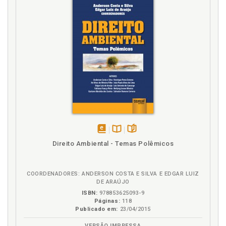
p. 180
Art. 25, p. 180
CAPÍTULO V - DA SUPRESSÃO DE VEGETAÇÃO PARA USO
ALTERNATIVO DO SOLO, p. 184
Art. 26, p. 184
Art. 27, p. 189
Art. 28, p. 190
CAPÍTULO VI - DO CADASTRO AMBIENTAL RURAL, p. 191
Art. 29, p. 191
Art. 30, p. 197
CAPÍTULO VII - DA EXPLORAÇÃO FLORESTAL, p. 198
Art. 31, p. 198
Art. 32, p. 204
disponível
Disponível
páginas
Direito Ambiental - Temas Polêmicos
em
na
Art. 33, p. 205
eBook
B.V.
Art. 34, p. 208
CAPÍTULO VIII - DO CONTROLE DA ORIGEM DOS PRODUTOS
COORDENADORES: ANDERSON COSTA E SILVA E EDGAR LUIZ
FLORESTAIS, p. 213
DE ARAÚJO
Art. 35, p. 213
ISBN:
978853625093-9
Páginas:
118
Art. 36, p. 218
Publicado em:
23/04/2015
Art. 37, p. 222
VERSÃO IMPRESSA