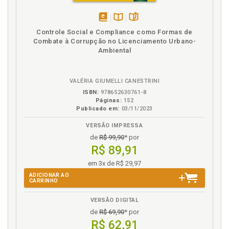
Art. 79, p. 367
Art. 80, p. 369
disponível
Disponível
páginas
Art. 81, p. 371
Controle Social e Compliance como Formas de
em
na
Combate à Corrupção no Licenciamento Urbano-
Art. 82, p. 372
eBook
B.V.
Ambiental
Art. 82-A, p. 374
Art. 83, p. 375
Art. 84, p. 376
VALÉRIA GIUMELLI CANESTRINI
REFERÊNCIAS, p. 379
ISBN:
978652630761-8
Páginas:
152
Publicado em:
03/11/2023
VERSÃO IMPRESSA
de
R$ 99,90
* por
R$ 89,91
em 3x de R$ 29,97
ADICIONAR AO
CARRINHO
VERSÃO DIGITAL
de
R$ 69,90
* por
R$ 62,91