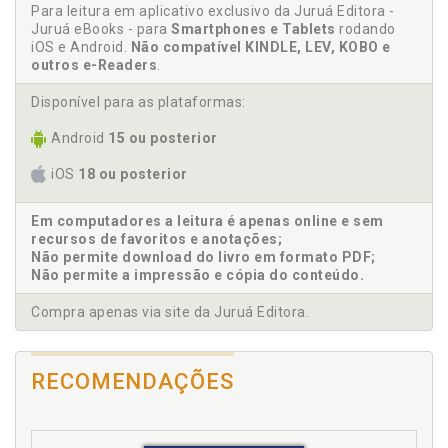
CAPÍTULO III-A - DO USO ECOLOGICAMENTE SUSTENTÁVEL
Para leitura em aplicativo exclusivo da Juruá Editora -
DOS APICUNS E SALGADOS, p. 125
Juruá eBooks - para
Smartphones e Tablets
rodando
Art. 11-A, p. 125
iOS e Android.
Não compatível KINDLE, LEV, KOBO e
CAPÍTULO IV - DA ÁREA DE RESERVA LEGAL, p. 135
outros e-Readers
.
Seção I - Da Delimitação da Área de Reserva Legal, p. 135
Disponível para as plataformas:
Art. 12, p. 135
Art. 13, p. 142
Android
15 ou posterior
Art. 14, p. 149
iOS
18 ou posterior
Art. 15, p. 152
Art. 16, p. 160
Em computadores a leitura é apenas online e sem
Seção II - Do Regime de Proteção da Reserva Legal, p. 162
recursos de favoritos e anotações;
Art. 17, p. 162
Não permite download do livro em formato PDF;
Art. 18, p. 166
Não permite a impressão e cópia do conteúdo.
Art. 19, p. 171
Compra apenas via site da Juruá Editora.
Art. 20, p. 172
Art. 21, p. 173
Art. 22, p. 176
RECOMENDAÇÕES
Art. 23, p. 177
Art. 24, p. 179
Seção III - Do Regime de Proteção das Áreas Verdes Urbanas,