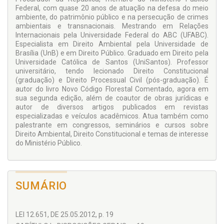
como uma ferramenta essencial para estudantes,
Federal, com quase 20 anos de atuação na defesa do meio
operadores do Direito, membros do Ministério Público,
ambiente, do patrimônio público e na persecução de crimes
profissionais da área ambiental e todos aqueles interessados
ambientais e transnacionais. Mestrando em Relações
na compreensão dos aspectos jurídicos, ecológicos e
Internacionais pela Universidade Federal do ABC (UFABC).
socioeconômicos que envolvem o Código Florestal. Sua
Especialista em Direito Ambiental pela Universidade de
abordagem direta, sistematizada e didática permite que
Brasília (UnB) e em Direito Público. Graduado em Direito pela
também leitores não especialistas no Direito possam
Universidade Católica de Santos (UniSantos). Professor
compreender, com segurança, os principais institutos e
universitário, tendo lecionado Direito Constitucional
obrigações decorrentes deste marco normativo.
(graduação) e Direito Processual Civil (pós-graduação). É
autor do livro Novo Código Florestal Comentado, agora em
sua segunda edição, além de coautor de obras jurídicas e
autor de diversos artigos publicados em revistas
especializadas e veículos acadêmicos. Atua também como
palestrante em congressos, seminários e cursos sobre
Direito Ambiental, Direito Constitucional e temas de interesse
do Ministério Público.
SUMÁRIO
LEI 12.651, DE 25.05.2012, p. 19