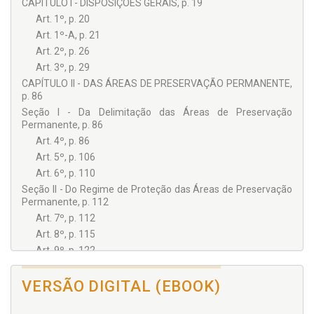
CAPÍTULO I - DISPOSIÇÕES GERAIS, p. 19
Art. 1º, p. 20
Art. 1º-A, p. 21
Art. 2º, p. 26
Art. 3º, p. 29
CAPÍTULO II - DAS ÁREAS DE PRESERVAÇÃO PERMANENTE,
p. 86
Seção I - Da Delimitação das Áreas de Preservação
Permanente, p. 86
Art. 4º, p. 86
Art. 5º, p. 106
Art. 6º, p. 110
Seção II - Do Regime de Proteção das Áreas de Preservação
Permanente, p. 112
Art. 7º, p. 112
Art. 8º, p. 115
Art. 9º, p. 122
CAPÍTULO III - DAS ÁREAS DE USO RESTRITO, p. 122
Art. 10, p. 122
VERSÃO DIGITAL (EBOOK)
Art. 11, p. 124