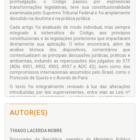
promulgação, o Código passou por expressivas
transformações legislativas, teve sua constitucionalidade
examinada pelo Supremo Tribunal Federal e foi amplamente
discutido na doutrina e na prática jurídica.
Cada artigo foi analisado de modo individual, mas sempre
integrado à sistemática do Código, aos princípios
constitucionais e às legislações posteriores que impactaram
diretamente sua aplicação. O leitor encontrará, além da
análise técnica dos dispositivos, comentários que
contextualizam as principais discussões jurídicas, práticas e
ambientais, incluindo as repercussões dos julgados do STF
(ADIs 4901, 4902, 4903, 4937 e ADC 42), bem como dos
compromissos internacionais assumidos pelo Brasil, como o
Protocolo de Quioto e o Acordo de Paris.
O texto foi integralmente revisado à luz das alterações
introduzidas por leis supervenientes, entre elas as Leis nº
13.465/2017, 13.887/2019, 14.595/2023, 14.932/2024 e
14.944/2024, que impactaram temas como regularização
fundiária, licenciamento ambiental, pagamento por serviços
AUTOR(ES)
ambientais, mercado de carbono, compensações e manejo
sustentável.
Mantendo a proposta metodológica da primeira edição, esta
THIAGO LACERDA NOBRE
obra oferece uma leitura crítica, técnica e acessível, servindo
Procurador da República, membro do Ministério Público