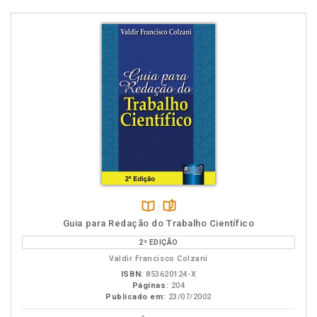
Disponível
páginas
Guia para Redação do Trabalho Científico
na
2ª EDIÇÃO
B.V.
Valdir Francisco Colzani
ISBN:
853620124-X
Páginas:
204
Publicado em:
23/07/2002