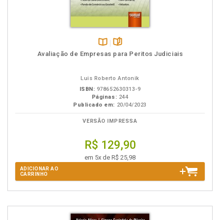
Disponível
páginas
Avaliação de Empresas para Peritos Judiciais
na
B.V.
Luis Roberto Antonik
ISBN:
978652630313-9
Páginas:
244
Publicado em:
20/04/2023
VERSÃO IMPRESSA
R$ 129,90
em 5x de R$ 25,98
ADICIONAR AO
CARRINHO