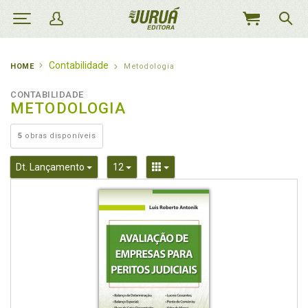
MEU
CARRINHO
Contabilidade
HOME
Metodologia
CONTABILIDADE
METODOLOGIA
5
obras disponíveis
Toggle Dropdown
Toggle Dropdown
Toggle Dropdown
Dt. Lançamento
12