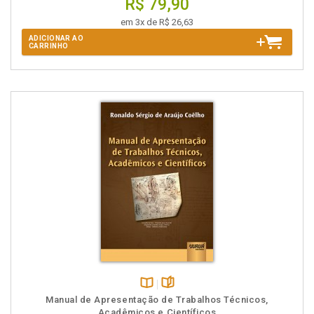
R$ 79,90
em 3x de R$ 26,63
ADICIONAR AO
CARRINHO
Disponível
páginas
Manual de Apresentação de Trabalhos Técnicos,
na
Acadêmicos e Científicos