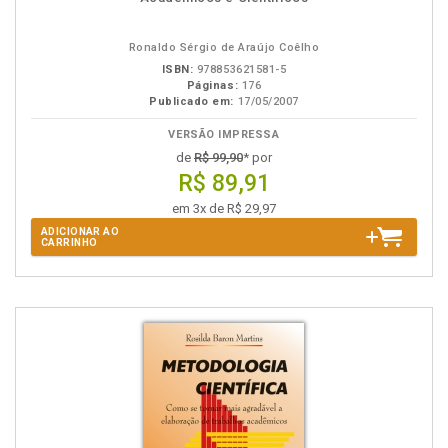
B.V.
Ronaldo Sérgio de Araújo Coêlho
ISBN:
978853621581-5
Páginas:
176
Publicado em:
17/05/2007
VERSÃO IMPRESSA
de
R$ 99,90
* por
R$ 89,91
em 3x de R$ 29,97
ADICIONAR AO
CARRINHO