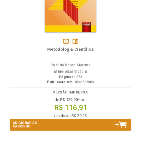
Disponível
páginas
Metodologia Científica
na
B.V.
Rosilda Baron Martins
ISBN:
853620772-8
Páginas:
278
Publicado em:
02/08/2004
VERSÃO IMPRESSA
de
R$ 129,90
* por
R$ 116,91
em 4x de R$ 29,23
ADICIONAR AO
CARRINHO