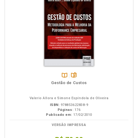
Disponível
páginas
Gestão de Custos
na
B.V.
Valerio Allora e Simone Espíndola de Oliveira
ISBN:
978853622838-9
Páginas:
176
Publicado em:
17/02/2010
VERSÃO IMPRESSA