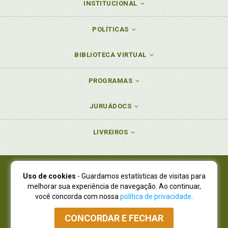
INSTITUCIONAL
POLÍTICAS
BIBLIOTECA VIRTUAL
PROGRAMAS
JURUÁDOCS
LIVREIROS
Uso de cookies
- Guardamos estatísticas de visitas para
Juruá Editora Ltda., CNPJ 77.535.508/0001-19
melhorar sua experiência de navegação. Ao continuar,
Juruá Informática Ltda., CNPJ 01.701.561/0001-80
você concorda com nossa
política de privacidade
.
NOVO ENDEREÇO:
R. Flávio Dallegrave, 7665, São Lourenço |
Curitiba - Paraná - CEP 82210-310
CONCORDAR E FECHAR
Atendimento: (41) 4009-3900
|
Vendas Atacado: (41) 4009-3939
|