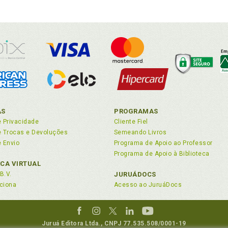
AS
PROGRAMAS
e Privacidade
Cliente Fiel
de Trocas e Devoluções
Semeando Livros
e Envio
Programa de Apoio ao Professor
Programa de Apoio à Biblioteca
ECA VIRTUAL
B.V.
JURUÁDOCS
ciona
Acesso ao JuruáDocs
Juruá Editora Ltda., CNPJ 77.535.508/0001-19