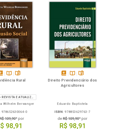
isponível
Disponível
páginas
disponível
Disponível
páginas
vidência Rural
Direito Previdenciário dos
em
na
em
na
Agricultores
Book
B.V.
eBook
B.V.
3ª EDIÇÃO - REVISTA E ATUALIZADA PELA EC 103/2019 E IN 128/2022
ia Wilhelm Berwanger
Eduardo Baptistela
:
978652630064-0
ISBN:
978853629763-7
R$ 109,90
* por
de
R$ 109,90
* por
$ 98,91
R$ 98,91