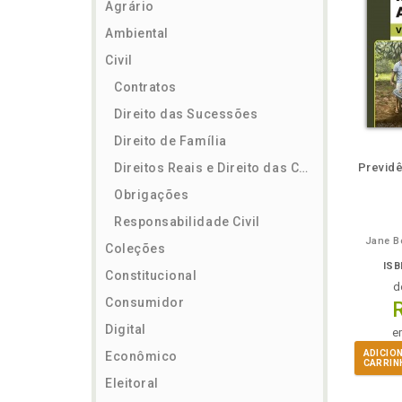
Agrário
Ambiental
Civil
Contratos
Direito das Sucessões
Direito de Família
ém
Folheie
Também
Também
Folheie
Também
També
F
Direitos Reais e Direito das Coisas
Previdê
Obrigações
Responsabilidade Civil
Jane B
Coleções
ISB
Constitucional
d
Consumidor
Digital
e
ADICIO
Econômico
CARRIN
Eleitoral