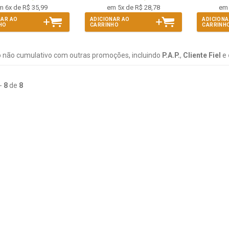
m 6x de R$ 35,99
em 5x de R$ 28,78
em 
NAR AO
ADICIONAR AO
ADICIONA
HO
CARRINHO
CARRINH
 não cumulativo com outras promoções, incluindo
P.A.P.
,
Cliente Fiel
e
-
8
de
8