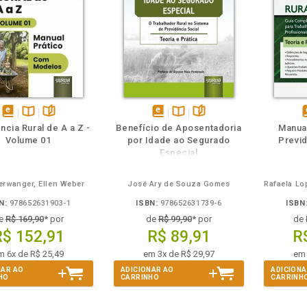
m
olheie
Também
Também
Folheie
disponível
Disponível
páginas
disponível
Disponível
páginas
d
ncia Rural de A a Z -
Benefício de Aposentadoria
Manua
em
na
em
na
Volume 01
por Idade ao Segurado
Previd
eBook
B.V.
eBook
B.V.
e
Especial
erwanger, Ellen Weber
José Ary de Souza Gomes
N:
978652631903-1
ISBN:
978652631739-6
ISBN
e
R$ 169,90
* por
de
R$ 99,90
* por
de
R$ 152,91
R$ 89,91
R
m 6x de R$ 25,49
em 3x de R$ 29,97
em 
NAR AO
ADICIONAR AO
ADICIONA
HO
CARRINHO
CARRINH