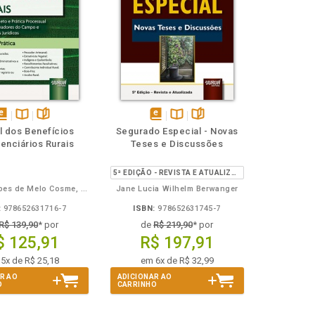
isponível
Disponível
páginas
disponível
Disponível
páginas
l dos Benefícios
Segurado Especial - Novas
em
na
em
na
enciários Rurais
Teses e Discussões
Book
B.V.
eBook
B.V.
5ª EDIÇÃO - REVISTA E ATUALIZADA
Rafaela Lopes de Melo Cosme, Rafael Vasconcelos Porto
Jane Lucia Wilhelm Berwanger
:
978652631716-7
ISBN:
978652631745-7
R$ 139,90
* por
de
R$ 219,90
* por
$ 125,91
R$ 197,91
5x de R$ 25,18
em 6x de R$ 32,99
R AO
ADICIONAR AO
O
CARRINHO