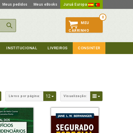
Meus pedidos
Meus eBooks
Juruá Europa
0
MEU
CARRINHO
INSTITUCIONAL
LIVREIROS
CONSINTER
Toggle Dropdown
Toggle Dropdown
Toggle Dropdown
12
Livros por página:
Visualização: