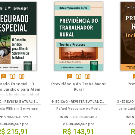
m
olheie
Também
Também
Folheie
disponível
Disponível
páginas
disponível
Disponível
páginas
d
rado Especial - O
Previdência do Trabalhador
Pre
em
na
em
na
o Jurídico para Além
Rural
eBook
B.V.
eBook
B.V.
e
evivência Individual
4ª EDIÇÃO - REVISTA E ATUALIZADA
4ª EDIÇÃO - REVISTA E ATUALIZADA
cia Wilhelm Berwanger
Rafael Vasconcelos Porto
Jane Luc
N:
978652631729-7
ISBN:
978652630948-3
ISBN
e
R$ 239,90
* por
de
R$ 159,90
* por
de
R$ 215,91
R$ 143,91
R