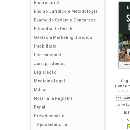
Empresarial
Ensino Jurídico e Metodologia
Exame de Ordem e Concursos
Filosofia do Direito
Gestão e Marketing Jurídico
Imobiliário
Internacional
Jurisprudência
Legislação
ém
Folheie
Também
Também
Folheie
Também
També
F
Medicina Legal
Segu
Conceit
Militar
da Sobr
Notarial e Registral
Jane Lu
Penal
ISB
Previdenciário
d
Aposentadoria