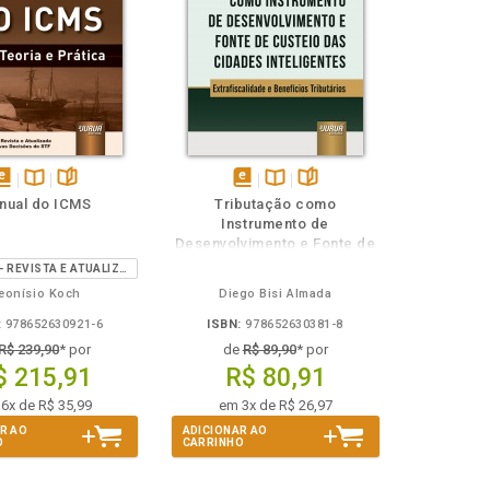
isponível
Disponível
páginas
disponível
Disponível
páginas
nual do ICMS
Tributação como
em
na
em
na
Instrumento de
Book
B.V.
eBook
B.V.
Desenvolvimento e Fonte de
Custeio das Cidades
9ª EDIÇÃO - REVISTA E ATUALIZADA COM AS NOVAS DECISÕES DO STF
Inteligentes
eonísio Koch
Diego Bisi Almada
:
978652630921-6
ISBN:
978652630381-8
R$ 239,90
* por
de
R$ 89,90
* por
$ 215,91
R$ 80,91
6x de R$ 35,99
em 3x de R$ 26,97
R AO
ADICIONAR AO
O
CARRINHO