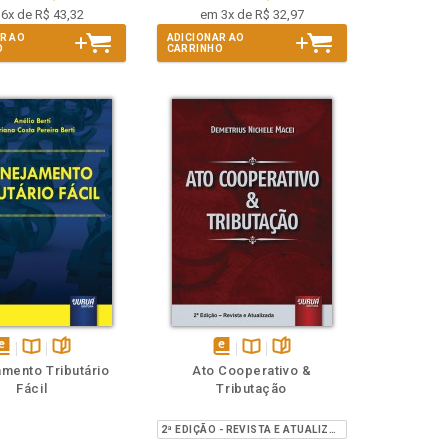
6x de R$ 43,32
em 3x de R$ 32,97
R AO
ADICIONAR AO
O
CARRINHO
isponível
Disponível
páginas
disponível
Disponível
páginas
amento Tributário
Ato Cooperativo &
em
na
em
na
Fácil
Tributação
Book
B.V.
eBook
B.V.
2ª EDIÇÃO - REVISTA E ATUALIZADA