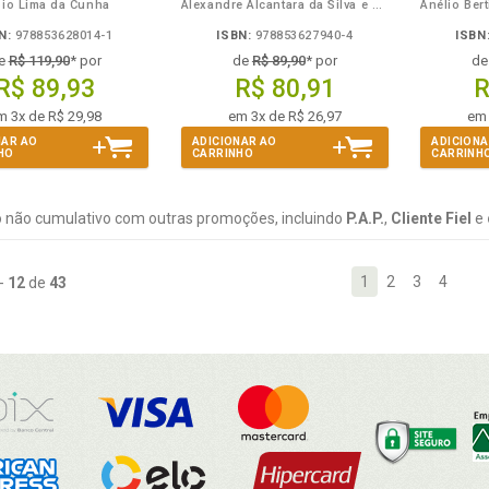
bio Lima da Cunha
Alexandre Alcantara da Silva e Anderson Freitas de Cerqueira
N:
978853628014-1
ISBN:
978853627940-4
ISBN
e
R$ 119,90
* por
de
R$ 89,90
* por
d
R$ 89,93
R$ 80,91
R
m 3x de R$ 29,98
em 3x de R$ 26,97
em 
NAR AO
ADICIONAR AO
ADICIONA
HO
CARRINHO
CARRINH
 não cumulativo com outras promoções, incluindo
P.A.P.
,
Cliente Fiel
e
1
2
3
4
-
12
de
43