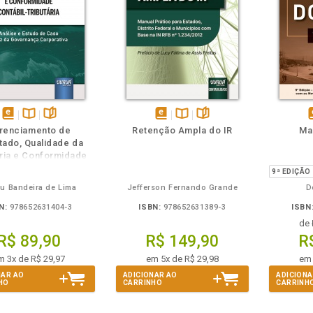
m
olheie
Também
Também
Folheie
disponível
Disponível
páginas
disponível
Disponível
páginas
d
renciamento de
Retenção Ampla do IR
Ma
em
na
em
na
tado, Qualidade da
eBook
B.V.
eBook
B.V.
e
ria e Conformidade
tábil-Tributária
eu Bandeira de Lima
Jefferson Fernando Grande
D
N:
978652631404-3
ISBN:
978652631389-3
ISBN
de
R$ 89,90
R$ 149,90
R
m 3x de R$ 29,97
em 5x de R$ 29,98
em 
NAR AO
ADICIONAR AO
ADICIONA
HO
CARRINHO
CARRINH