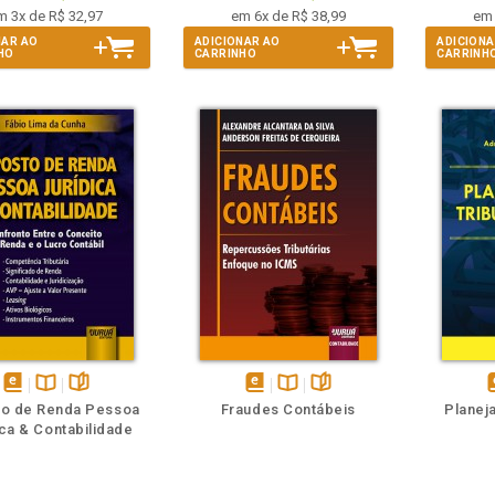
m 3x de R$ 32,97
em 6x de R$ 38,99
em 
NAR AO
ADICIONAR AO
ADICIONA
HO
CARRINHO
CARRINH
m
olheie
Também
Também
Folheie
disponível
Disponível
páginas
disponível
Disponível
páginas
d
to de Renda Pessoa
Fraudes Contábeis
Planej
em
na
em
na
ica & Contabilidade
eBook
B.V.
eBook
B.V.
e