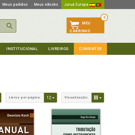
Meus pedidos
Meus eBooks
Juruá Europa
0
MEU
CARRINHO
INSTITUCIONAL
LIVREIROS
CONSINTER
Toggle Dropdown
Toggle Dropdown
Toggle Dropdown
12
Livros por página:
Visualização: