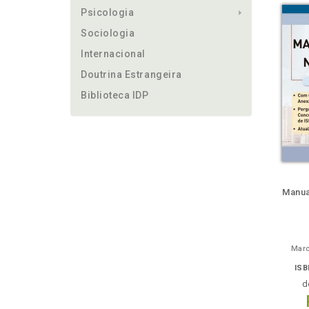
Psicologia
Sociologia
Internacional
Doutrina Estrangeira
Biblioteca IDP
ém
Folheie
Também
Também
Folheie
Também
També
F
Manua
Marc
ISB
d