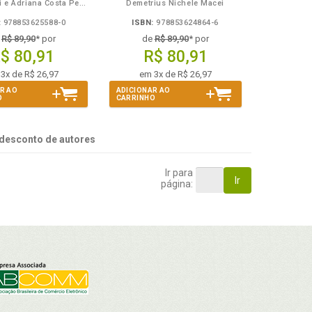
Anélio Berti e Adriana Costa Pereira Berti
Demetrius Nichele Macei
:
978853625588-0
ISBN:
978853624864-6
e
R$ 89,90
* por
de
R$ 89,90
* por
$ 80,91
R$ 80,91
3x de R$ 26,97
em 3x de R$ 26,97
R AO
ADICIONAR AO
O
CARRINHO
desconto de autores
Ir para
Ir
página: