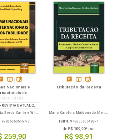
isponível
Disponível
páginas
disponível
Disponível
páginas
as Nacionais e
Tributação da Receita
em
na
em
na
ernacionais de
Book
B.V.
eBook
B.V.
ontabilidade
5ª EDIÇÃO - REVISTA E ATUALIZADA
Everson Luiz Breda Carlin e Wilson Alberto Zappa Hoog
Maria Carolina Maldonado Mendonça Kraljevic
:
978655605457-5
ISBN:
978655605482-7
de
R$ 109,90
* por
$ 259,90
R$ 98,91