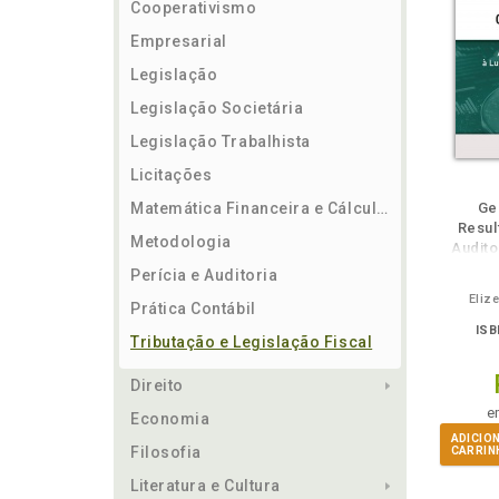
Cooperativismo
Empresarial
Legislação
Legislação Societária
Legislação Trabalhista
Licitações
ém
Folheie
Também
Também
Folheie
Também
També
F
Matemática Financeira e Cálculos
Ge
Resul
Metodologia
Audito
Con
Perícia e Auditoria
Eliz
Prática Contábil
ISB
Tributação e Legislação Fiscal
Direito
e
Economia
ADICIO
Filosofia
CARRIN
Literatura e Cultura