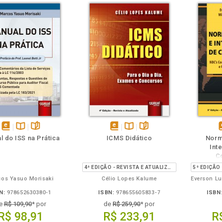
m
olheie
Também
Também
Folheie
disponível
Disponível
páginas
disponível
Disponível
páginas
d
l do ISS na Prática
ICMS Didático
Norm
em
na
em
na
Int
eBook
B.V.
eBook
B.V.
e
C
4ª EDIÇÃO - REVISTA E ATUALIZADA
os Yasuo Morisaki
Célio Lopes Kalume
N:
978652630380-1
ISBN:
978655605833-7
ISBN
e
R$ 109,90
* por
de
R$ 259,90
* por
R$ 98,91
R$ 233,91
R