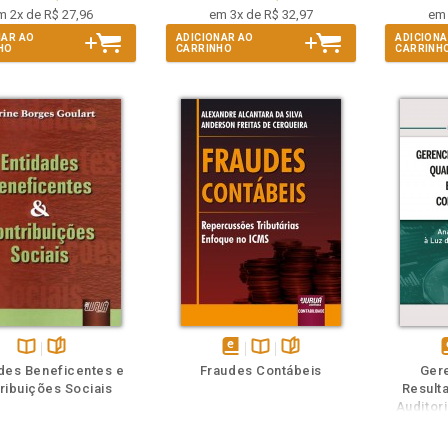
m 2x de R$ 27,96
em 3x de R$ 32,97
em 
NAR AO
ADICIONAR AO
ADICIONA
HO
CARRINHO
CARRINH
m
olheie
Também
Também
Folheie
Disponível
páginas
disponível
Disponível
páginas
d
des Beneficentes e
Fraudes Contábeis
Ger
na
em
na
ribuições Sociais
Result
B.V.
eBook
B.V.
e
Auditor
Cont