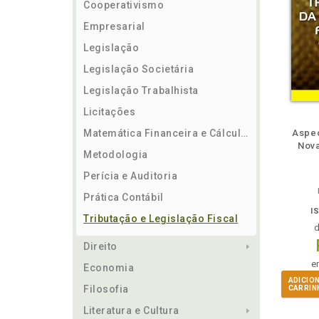
Cooperativismo
Empresarial
Legislação
Legislação Societária
Legislação Trabalhista
Licitações
m
lheie
Também
Também
Folheie
Também
Folh
Matemática Financeira e Cálculos
Aspec
Nova
Metodologia
Perícia e Auditoria
Prática Contábil
I
Tributação e Legislação Fiscal
Direito
e
Economia
ADICIO
Filosofia
CARRIN
Literatura e Cultura