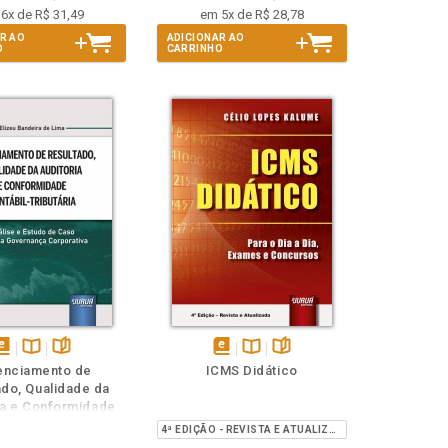
6x de R$ 31,49
em 5x de R$ 28,78
R AO
ADICIONAR AO
O
CARRINHO
isponível
Disponível
páginas
disponível
Disponível
páginas
enciamento de
ICMS Didático
em
na
em
na
ado, Qualidade da
Book
B.V.
eBook
B.V.
ia e Conformidade
ábil-Tributária
4ª EDIÇÃO - REVISTA E ATUALIZADA