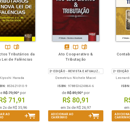
eie
Também
Folheie
Disponível
páginas
disponível
Disponível
páginas
tos Tributários da
Ato Cooperativo &
Contabi
na
em
na
 Lei de Falências
Tributação
B.V.
eBook
B.V.
2ª EDIÇÃO - REVISTA E ATUALIZADA
Kiyoshi Harada
Demetrius Nichele Macei
Leonard
SBN:
853621010-9
ISBN:
978853624864-6
ISBN
de
R$ 79,90
* por
de
R$ 89,90
* por
R$ 71,91
R$ 80,91
R
m 2x de R$ 35,96
em 3x de R$ 26,97
em 
NAR AO
ADICIONAR AO
ADICIONA
HO
CARRINHO
CARRINH