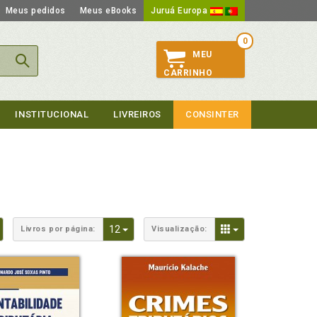
Meus pedidos
Meus eBooks
Juruá Europa
0
MEU
CARRINHO
INSTITUCIONAL
LIVREIROS
CONSINTER
Toggle Dropdown
Toggle Dropdown
Toggle Dropdown
12
Livros por página:
Visualização: