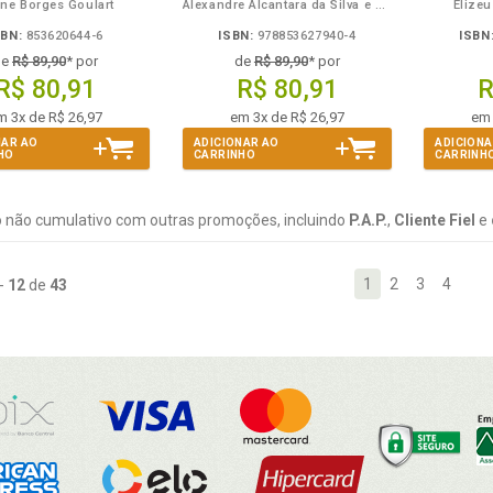
ine Borges Goulart
Alexandre Alcantara da Silva e Anderson Freitas de Cerqueira
Elizeu
SBN:
853620644-6
ISBN:
978853627940-4
ISBN
de
R$ 89,90
* por
de
R$ 89,90
* por
R$ 80,91
R$ 80,91
R
m 3x de R$ 26,97
em 3x de R$ 26,97
em 
NAR AO
ADICIONAR AO
ADICIONA
HO
CARRINHO
CARRINH
 não cumulativo com outras promoções, incluindo
P.A.P.
,
Cliente Fiel
e
1
2
3
4
-
12
de
43