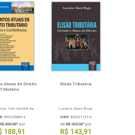
s Atuais de Direito
Elisão Tributária
Tributário
Coodenadores: Ives Gandra da Silva Martins e André Elali
Luciano Alaor Bogo
N:
853620885-6
ISBN:
853621132-6
R$ 209,90
* por
de
R$ 159,90
* por
$ 188,91
R$ 143,91