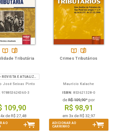
Disponível
páginas
Disponível
páginas
lidade Tributária
Crimes Tributários
na
na
B.V.
B.V.
2ª EDIÇÃO - REVISTA E ATUALIZADA
o José Seixas Pinto
Maurício Kalache
:
978853624360-3
ISBN:
853621328-0
de
R$ 109,90
* por
$ 109,90
R$ 98,91
4x de R$ 27,48
em 3x de R$ 32,97
R AO
ADICIONAR AO
O
CARRINHO