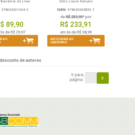
 Bandeira de Lima
Célio Lopes Kalume
:
978652631404-3
ISBN:
978655605833-7
de
R$ 259,90
* por
$ 89,90
R$ 233,91
3x de R$ 29,97
em 6x de R$ 38,99
R AO
ADICIONAR AO
O
CARRINHO
desconto de autores
Ir para
Ir
página: