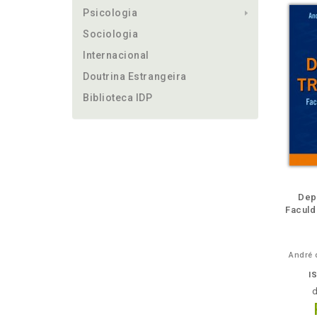
Psicologia
Sociologia
Internacional
Doutrina Estrangeira
Biblioteca IDP
m
lheie
Depó
Faculd
André 
I