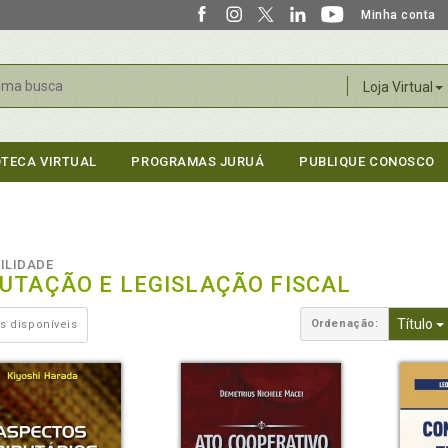
Minha conta
r
Loja Virtual
OTECA VIRTUAL
PROGRAMAS JURUÁ
PUBLIQUE CONOSCO
ILIDADE
BUTAÇÃO E LEGISLAÇÃO FISCAL
Título
Ordenação:
s disponíveis