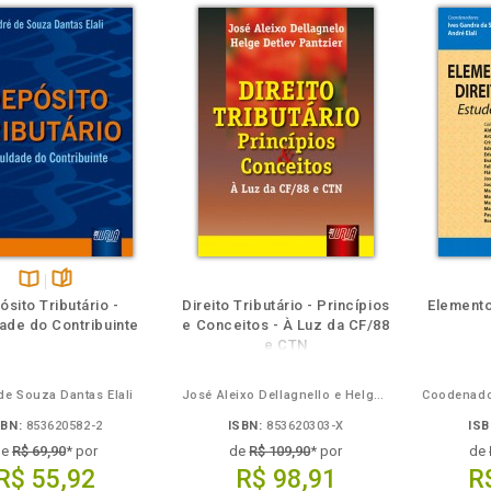
Disponível
páginas
sito Tributário -
Direito Tributário - Princípios
Elemento
na
ade do Contribuinte
e Conceitos - À Luz da CF/88
B.V.
e CTN
de Souza Dantas Elali
José Aleixo Dellagnello e Helge Detlev Pantzier
SBN:
853620582-2
ISBN:
853620303-X
ISB
de
R$ 69,90
* por
de
R$ 109,90
* por
de
R$ 55,92
R$ 98,91
R