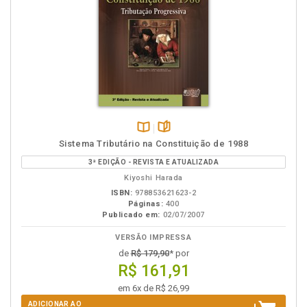
Disponível
páginas
Sistema Tributário na Constituição de 1988
na
3ª EDIÇÃO - REVISTA E ATUALIZADA
B.V.
Kiyoshi Harada
ISBN:
978853621623-2
Páginas:
400
Publicado em:
02/07/2007
VERSÃO IMPRESSA
de
R$ 179,90
* por
R$ 161,91
em 6x de R$ 26,99
ADICIONAR AO