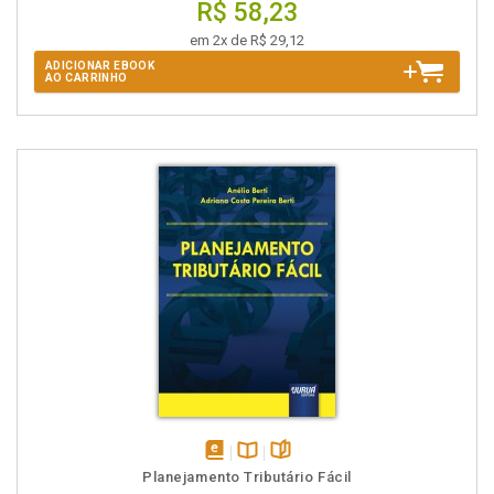
R$ 58,23
em 2x de R$ 29,12
ADICIONAR EBOOK
AO CARRINHO
disponível
Disponível
páginas
Planejamento Tributário Fácil