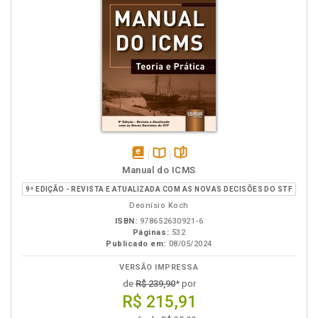
disponível
Disponível
páginas
Manual do ICMS
em
na
9ª EDIÇÃO - REVISTA E ATUALIZADA COM AS NOVAS DECISÕES DO STF
eBook
B.V.
Deonísio Koch
ISBN:
978652630921-6
Páginas:
532
Publicado em:
08/05/2024
VERSÃO IMPRESSA
de
R$ 239,90
* por
R$ 215,91