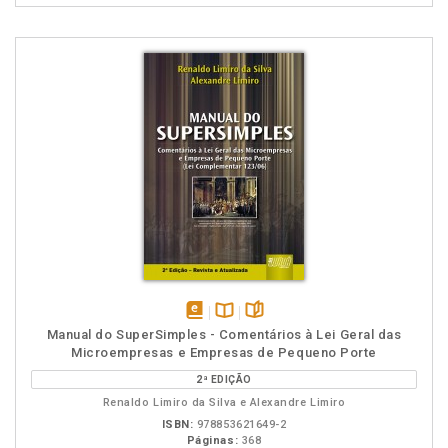
disponível
Disponível
páginas
Manual do SuperSimples - Comentários à Lei Geral das
em
na
Microempresas e Empresas de Pequeno Porte
eBook
B.V.
2ª EDIÇÃO
Renaldo Limiro da Silva e Alexandre Limiro
ISBN:
978853621649-2
Páginas:
368