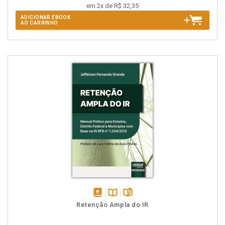
em 2x de R$ 32,35
ADICIONAR EBOOK
AO CARRINHO
disponível
Disponível
páginas
Retenção Ampla do IR
em
na
eBook
B.V.