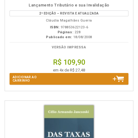
Disponível
páginas
Lançamento Tributário e sua Invalidação
na
2ª EDIÇÃO – REVISTA E ATUALIZADA
B.V.
Cláudia Magalhães Guerra
ISBN:
978853622123-6
Páginas:
228
Publicado em:
18/08/2008
VERSÃO IMPRESSA
R$ 109,90
em 4x de R$ 27,48
ADICIONAR AO
CARRINHO