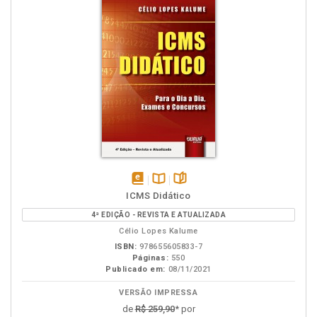
disponível
Disponível
páginas
ICMS Didático
em
na
4ª EDIÇÃO - REVISTA E ATUALIZADA
eBook
B.V.
Célio Lopes Kalume
ISBN:
978655605833-7
Páginas:
550
Publicado em:
08/11/2021
VERSÃO IMPRESSA
de
R$ 259,90
* por