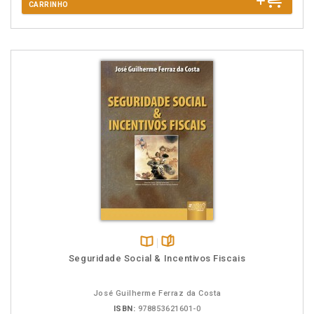
CARRINHO
Disponível
páginas
Seguridade Social & Incentivos Fiscais
na
B.V.
José Guilherme Ferraz da Costa
ISBN:
978853621601-0