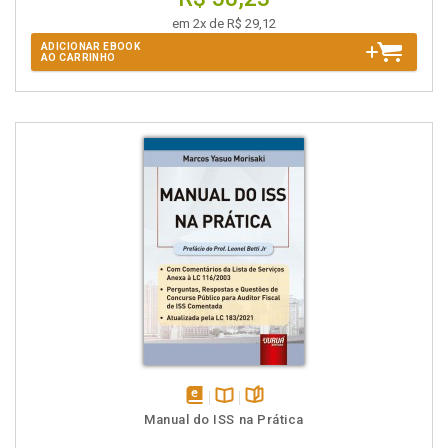
em 2x de R$ 29,12
ADICIONAR EBOOK
AO CARRINHO
disponível
Disponível
páginas
Manual do ISS na Prática
em
na