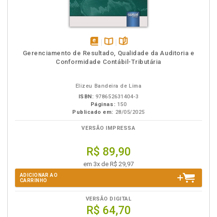
disponível
Disponível
páginas
Gerenciamento de Resultado, Qualidade da Auditoria e
em
na
Conformidade Contábil-Tributária
eBook
B.V.
Elizeu Bandeira de Lima
ISBN:
978652631404-3
Páginas:
150
Publicado em:
28/05/2025
VERSÃO IMPRESSA
R$ 89,90
em 3x de R$ 29,97
ADICIONAR AO
CARRINHO
VERSÃO DIGITAL
R$ 64,70