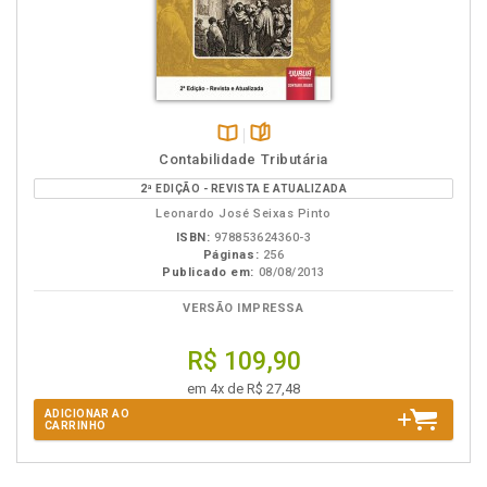
Disponível
páginas
Contabilidade Tributária
na
2ª EDIÇÃO - REVISTA E ATUALIZADA
B.V.
Leonardo José Seixas Pinto
ISBN:
978853624360-3
Páginas:
256
Publicado em:
08/08/2013
VERSÃO IMPRESSA
R$ 109,90
em 4x de R$ 27,48
ADICIONAR AO
CARRINHO