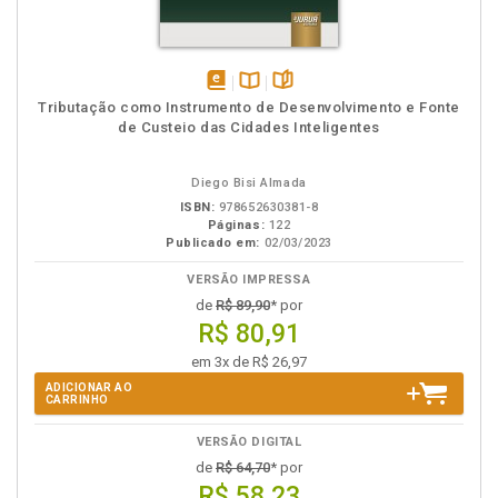
disponível
Disponível
páginas
Tributação como Instrumento de Desenvolvimento e Fonte
em
na
de Custeio das Cidades Inteligentes
eBook
B.V.
Diego Bisi Almada
ISBN:
978652630381-8
Páginas:
122
Publicado em:
02/03/2023
VERSÃO IMPRESSA
de
R$ 89,90
* por
R$ 80,91
em 3x de R$ 26,97
ADICIONAR AO
CARRINHO
VERSÃO DIGITAL
de
R$ 64,70
* por
R$ 58,23