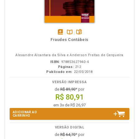
disponível
Disponível
páginas
Fraudes Contábeis
em
na
eBook
B.V.
Alexandre Alcantara da Silva e Anderson Freitas de Cerqueira
ISBN:
978853627940-4
Páginas:
212
Publicado em:
22/05/2018
VERSÃO IMPRESSA
de
R$ 89,90
* por
R$ 80,91
em 3x de R$ 26,97
ADICIONAR AO
CARRINHO
VERSÃO DIGITAL
de
R$ 64,70
* por