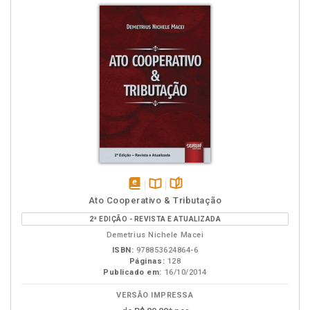
disponível
Disponível
páginas
Ato Cooperativo & Tributação
em
na
2ª EDIÇÃO - REVISTA E ATUALIZADA
eBook
B.V.
Demetrius Nichele Macei
ISBN:
978853624864-6
Páginas:
128
Publicado em:
16/10/2014
VERSÃO IMPRESSA