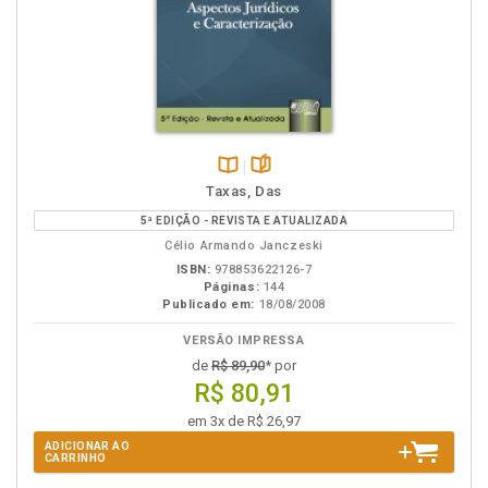
Disponível
páginas
Taxas, Das
na
5ª EDIÇÃO - REVISTA E ATUALIZADA
B.V.
Célio Armando Janczeski
ISBN:
978853622126-7
Páginas:
144
Publicado em:
18/08/2008
VERSÃO IMPRESSA
de
R$ 89,90
* por
R$ 80,91
em 3x de R$ 26,97
ADICIONAR AO
CARRINHO