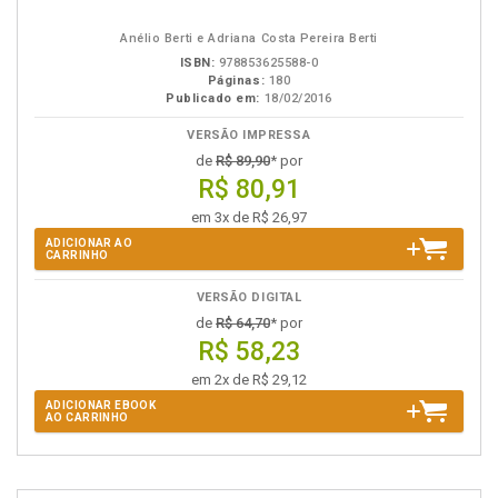
em
na
eBook
B.V.
Anélio Berti e Adriana Costa Pereira Berti
ISBN:
978853625588-0
Páginas:
180
Publicado em:
18/02/2016
VERSÃO IMPRESSA
de
R$ 89,90
* por
R$ 80,91
em 3x de R$ 26,97
ADICIONAR AO
CARRINHO
VERSÃO DIGITAL
de
R$ 64,70
* por
R$ 58,23
em 2x de R$ 29,12
ADICIONAR EBOOK
AO CARRINHO