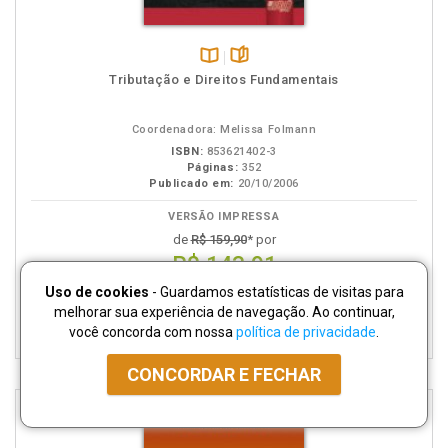
Disponível
páginas
Tributação e Direitos Fundamentais
na
B.V.
Coordenadora: Melissa Folmann
ISBN:
853621402-3
Páginas:
352
Publicado em:
20/10/2006
VERSÃO IMPRESSA
de
R$ 159,90
* por
R$ 143,91
em 5x de R$ 28,78
Uso de cookies
- Guardamos estatísticas de visitas para
melhorar sua experiência de navegação. Ao continuar,
ADICIONAR AO
CARRINHO
você concorda com nossa
política de privacidade
.
CONCORDAR E FECHAR