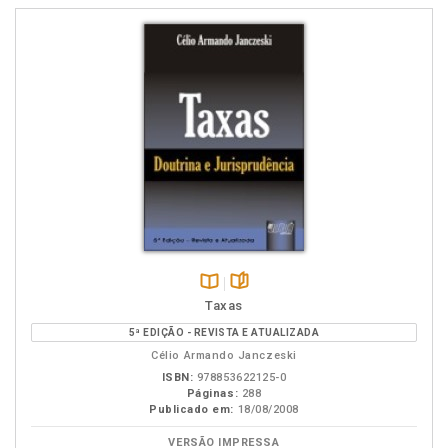
Disponível
páginas
Taxas
na
5ª EDIÇÃO - REVISTA E ATUALIZADA
B.V.
Célio Armando Janczeski
ISBN:
978853622125-0
Páginas:
288
Publicado em:
18/08/2008
VERSÃO IMPRESSA