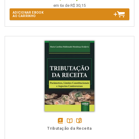
em 6x de R$ 30,15
ADICIONAR EBOOK
AO CARRINHO
disponível
Disponível
páginas
Tributação da Receita
em
na