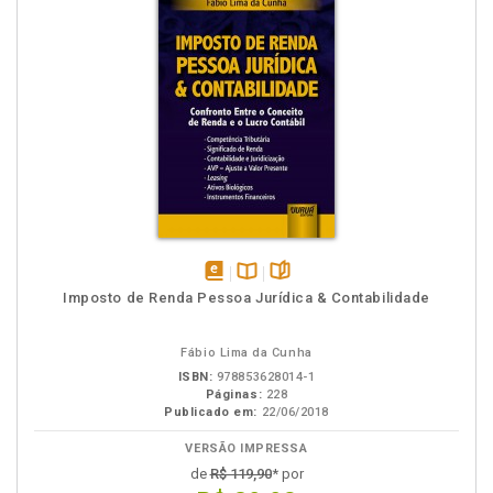
disponível
Disponível
páginas
Imposto de Renda Pessoa Jurídica & Contabilidade
em
na
eBook
B.V.
Fábio Lima da Cunha
ISBN:
978853628014-1
Páginas:
228
Publicado em:
22/06/2018
VERSÃO IMPRESSA
de
R$ 119,90
* por