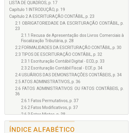
Mestre em Direito pela
American University – Washington
LISTA DE QUADROS, p. 17
College of Law
, EUA. Mestre em Políticas Públicas pela
Duke
Capítulo 1 INTRODUÇÃO, p. 19
University
, EUA. Bolsista
Fulbright
, Programa Hubert H.
Capítulo 2 A ESCRITURAÇÃO CONTÁBIL, p. 23
Humphrey. Bacharel em Direito pela Universidade Federal da
Bahia – UFBA. Ex-Defensor Público Federal. Promotor de
2.1 OBRIGATORIEDADE DA ESCRITURAÇÃO CONTÁBIL, p.
Justiça do Ministério Público do Estado da Bahia desde 2002,
23
com atuação especializada em combate à sonegação fiscal.
2.1.1 Recusa de Apresentação dos Livros Comerciais à
Coordenador do Comitê Interinstitucional de Recuperação de
Fiscalização Tributária, p. 28
Ativos – CIRA, em Vitória da Conquista – Bahia. Autor de
2.2 FORMALIDADES DA ESCRITURAÇÃO CONTÁBIL, p. 30
capítulo do livro
Practical Approaches to Peacebuilding: Putting
2.3 TIPOS DE ESCRITURAÇÃO CONTÁBIL, p. 32
Theory to Work
(Abordagens práticas à Construção da Paz:
Colocando a Teoria em Prática), publicado pela Lynne
2.3.1 Escrituração Contábil Digital - ECD, p. 33
Rienner Publishers (2016).
2.3.2 Escrituração Contábil Fiscal - ECF, p. 34
2.4 USUÁRIOS DAS DEMONSTRAÇÕES CONTÁBEIS, p. 34
2.5 ATOS ADMINISTRATIVOS, p. 36
2.6 FATOS ADMINISTRATIVOS OU FATOS CONTÁBEIS, p.
36
2.6.1 Fatos Permutativos, p. 37
2.6.2 Fatos Modificativos, p. 37
2.6.3 Fatos Mistos, p. 38
2.7 CONTAS CONTÁBEIS, p. 38
2.8 PLANO DE CONTAS, p. 39
ÍNDICE ALFABÉTICO