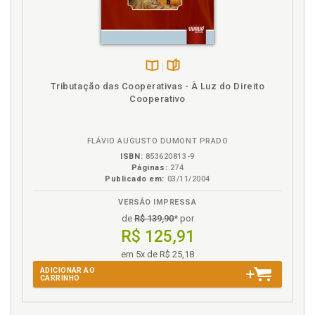
Financiamentos, p. 120
Fraudes no passivo circulante. Fornecedores, p. 110
Fraudes no passivo circulante. Irregularidades na
contratação ou contabilização de empréstimos ou
contratos de mútuo, p. 121
Disponível
páginas
Tributação das Cooperativas - À Luz do Direito
Fraudes no passivo circulante. Jurisprudência
na
Cooperativo
administrativa, p. 113
B.V.
Fraudes no passivo circulante. Jurisprudência
administrativa, p. 121
FLÁVIO AUGUSTO DUMONT PRADO
Fraudes no passivo circulante. jurisprudência
ISBN:
853620813-9
Páginas:
274
judicial, p. 119
Publicado em:
03/11/2004
Fraudes no passivo circulante. Outras contas a
pagar, p. 124
VERSÃO IMPRESSA
de
R$ 139,90
* por
Fraudes no passivo circulante. Passivo fictício, p.
R$ 125,91
113
Fraudes no passivo circulante. Passivo fictício, p.
em 5x de R$ 25,18
119
ADICIONAR AO
CARRINHO
Fraudes no passivo circulante. Tributos e
contribuições a recolher, p. 119