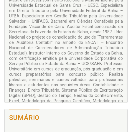
Mestre em Desenvolvimento Regional e Meio Ambiente pela
judiciais que corroboram a aceitação do levantamento fisco-
Universidade Estadual de Santa Cruz – UESC. Especialista
contábil como meio de prova do cometimento do ilícito
em Direito Tributário pela Universidade Federal da Bahia –
tributário.
UFBA. Especialista em Gestão Tributária pela Universidade
APLICAÇÃO
Salvador – UNIFACS. Bacharel em Ciências Contábeis pela
Fundação Visconde de Cairú. Auditor Fiscal concursado da
Obra essencial para auditores fiscais, contadores,
Secretaria da Fazenda do Estado da Bahia, desde 1987. Líder
advogados, promotores de justiça e gestores. Recomendada
Nacional do projeto de consolidação do uso de “Ferramentas
ainda para estudantes de cursos de Ciências Contábeis
de Auditoria Contábil” no âmbito do ENCAT – Encontro
(Disciplina: Auditoria; Perícia; Contabilidade Tributária; Direito
Nacional de Coordenadores de Administração Tributária
Tributário); Direito (Disciplina: Direito Tributário); concurso
Estadual). Instrutor Interno do Governo do Estado da Bahia,
para Auditor Fiscal; e livro-texto para treinamentos de
com certificação emitida pela Universidade Corporativa do
auditores fiscais no âmbito das SEFAZ Estaduais, Municipais
Serviço Público do Estado da Bahia – UCS/SAEB. Professor
e Federal.
Universitário em cursos de graduação, pós-graduação e em
cursos preparatórios para concurso público. Realiza
palestras, seminários e cursos voltados para profissionais
liberais e estudantes nas seguintes áreas: Contabilidade e
Finanças, Direito Tributário, Sistema Público de Escrituração
Digital (SPED), Gestão do Tempo, Gestão do Conhecimento,
Excel, Metodologia da Pesquisa Científica, Metodologia do
Ensino Superior. Autor do livro
Estrutura, análise e interpretação
das demonstrações contábeis
, em sua 5ª edição (2017),
SUMÁRIO
publicado pela Editora Atlas. Site:
www.alcantara.pro.br
ANDERSON FREITAS DE CERQUEIRA