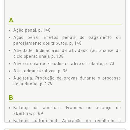
2.9 LANÇAMENTOS CONTÁBEIS, p. 41
2.10 APURAÇÃO DO RESULTADO E LEVANTAMENTO DO
BALANÇO PATRIMONIAL, p. 44
A
2.10.1 Critérios Contábeis para Reconhecimento de
Receitas e Despesas, p. 44
Ação penal, p. 148
2.10.2 Aspectos Tributários do Regime de
Ação penal. Efeitos penais do pagamento ou
Competência, p. 44
parcelamento dos tributos, p. 148
Capítulo 3 FRAUDES CONTÁBEIS: ASPECTOS NORMATIVOS
CONCEITUAIS, p. 47
Atividade. Indicadores de atividade (ou análise do
Capítulo 4 REPERCUSSÃO TRIBUTÁRIA DAS FRAUDES
ciclo operacional), p. 138
IDENTIFICADAS NA ESCRITURAÇÃO CONTÁBIL, p. 53
Ativo circulante. Fraudes no ativo circulante, p. 70
4.1 A PREVISIBILIDADE DA ESCRITURAÇÃO CONTÁBIL NA
Atos administrativos, p. 36
LEGISLAÇÃO TRIBUTÁRIA, p. 57
Auditoria. Produção de provas durante o processo
4.2 A TIPIFICAÇÃO DE FRAUDES CONTÁBEIS NO ÂMBITO
de auditoria, p. 176
TRIBUTÁRIO, p. 58
4.2.1 Fraudes Documentais no Âmbito Tributário, p. 62
B
4.3 PATAMARES DA SONEGAÇÃO NO BRASIL, p. 65
Capítulo 5 FRAUDES NAS CONTAS PATRIMONIAIS, p. 69
Balanço de abertura. Fraudes no balanço de
5.1 FRAUDES NO BALANÇO DE ABERTURA, p. 69
abertura, p. 69
5.2 FRAUDES NO ATIVO CIRCULANTE, p. 70
Balanço patrimonial. Apuração do resultado e
5.2.1 Conta Caixa, p. 71
levantamento do balanço patrimonial, p. 44