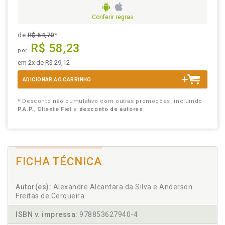
Conferir regras
de
R$ 64,70
*
R$ 58,23
por
em 2x de R$ 29,12
ADICIONAR AO CARRINHO
* Desconto não cumulativo com outras promoções, incluindo
P.A.P.
,
Cliente Fiel
e
desconto de autores
FICHA TÉCNICA
Autor(es):
Alexandre Alcantara da Silva e Anderson
Freitas de Cerqueira
ISBN v. impressa:
978853627940-4