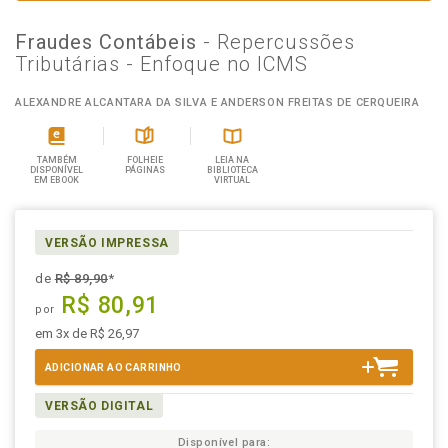
Fraudes Contábeis
- Repercussões
Tributárias - Enfoque no ICMS
ALEXANDRE ALCANTARA DA SILVA E ANDERSON FREITAS DE CERQUEIRA
TAMBÉM
FOLHEIE
LEIA NA
DISPONÍVEL
PÁGINAS
BIBLIOTECA
EM EBOOK
VIRTUAL
VERSÃO IMPRESSA
de
R$ 89,90
*
R$ 80,91
por
em 3x de R$ 26,97
ADICIONAR AO CARRINHO
VERSÃO DIGITAL
Disponível para: