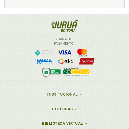
Fraudes no passivo não circulante, p. 125
Fraudes no patrimônio líquido, p. 125
Fraudes no patrimônio líquido. Contas patrimônio
líquido, p. 127
Fraudes no patrimônio líquido. Jurisprudência
administrativa, p. 127
FORMAS DE
PAGAMENTO
I
Indicador contábil. Uso de indicadores contábeis na
apuração de indício de sonegação tributária, p. 137
Indicadores de atividade (ou análise do ciclo
operacional), p. 138
Indicadores de liquidez, p. 139
Indicadores de rentabilidade, p. 139
INSTITUCIONAL
Indicadores operacionais, p. 140
Indícios, p. 176
POLÍTICAS
Introdução, p. 19
BIBLIOTECA VIRTUAL
L