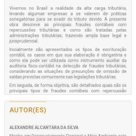
Vivemos no Brasil a realidade da alta carga tributária,
levando algumas empresas a se valerem de práticas
sonegatórias para se evadir do tributo devido. A presente
obra descreve as principais fraudes contábeis com
repercussões tributárias e como são tratadas pelas
administrações tributárias, trazendo ampla base legal e
jurisprudencial.
Inicialmente são apresentados os tipos de escrituração
contábil, os casos em que sua elaboração é obrigatória e
como ela pode ser utilizada como instrumento auxiliar da
auditoria fisco-contábil na detecção de fraudes tributárias,
considerando as situações de presunções de omissão de
saídas previstas comumente nas legislações tributárias.
Em seguida, de forma objetiva, são detalhados quais são os
principais tipos de fraudes contábeis com repercussão
tributária, demonstrando os cuidados que devem ser
dispensados quando do processo de auditoria fisco-contábil.
AUTOR(ES)
Finalmente são discutidas as repercussões penais da fraude
contábil; questões relacionadas à quebra do sigilo bancário,
consideradas à luz do art. 6º da Lei Complementar 105/2001;
a produção de provas e a apresentação de criteriosa seleção
ALEXANDRE ALCANTARA DA SILVA
de decisões dos tribunais administrativos tributários e