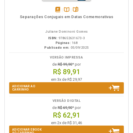
disponível
Disponível
páginas
Separações Conjugais em Datas Comemorativas
em
na
eBook
B.V.
Juliane Dominoni Gomes
ISBN:
978652631673-3
Páginas:
168
Publicado em:
05/09/2025
VERSÃO IMPRESSA
de
R$ 99,90
* por
R$ 89,91
em 3x de R$ 29,97
ADICIONAR AO
CARRINHO
VERSÃO DIGITAL
de
R$ 69,90
* por
R$ 62,91
em 2x de R$ 31,46
ADICIONAR EBOOK
AO CARRINHO