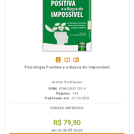
disponível
Disponível
páginas
Psicologia Positiva e a Busca do Impossível
em
na
eBook
B.V.
Aroldo Rodrigues
ISBN:
978652631725-9
Páginas:
134
Publicado em:
27/10/2025
VERSÃO IMPRESSA
R$ 79,90
em 3x de R$ 26,63