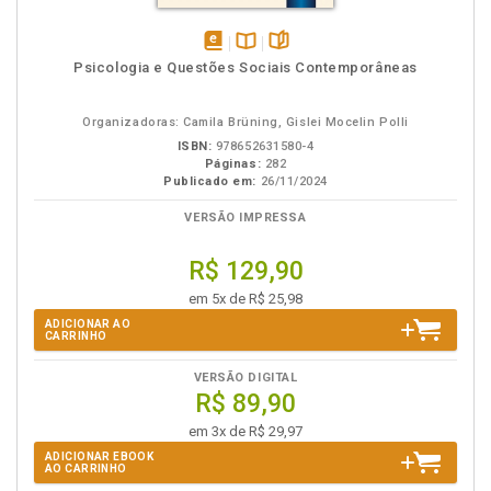
disponível
Disponível
páginas
Psicologia e Questões Sociais Contemporâneas
em
na
eBook
B.V.
Organizadoras: Camila Brüning, Gislei Mocelin Polli
ISBN:
978652631580-4
Páginas:
282
Publicado em:
26/11/2024
VERSÃO IMPRESSA
R$ 129,90
em 5x de R$ 25,98
ADICIONAR AO
CARRINHO
VERSÃO DIGITAL
R$ 89,90
em 3x de R$ 29,97
ADICIONAR EBOOK
AO CARRINHO