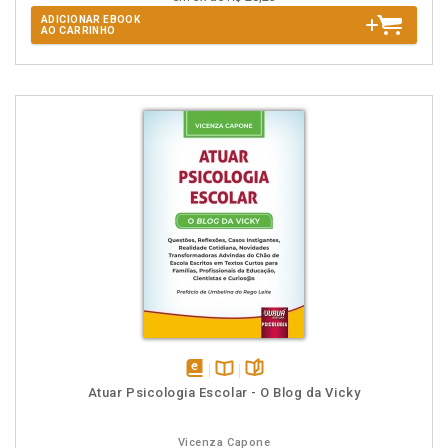
ADICIONAR EBOOK
AO CARRINHO
disponível
Disponível
páginas
Atuar Psicologia Escolar - O Blog da Vicky
em
na
eBook
B.V.
Vicenza Capone