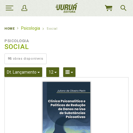
MEU
CARRINHO
Psicologia
HOME
Social
PSICOLOGIA
SOCIAL
95
obras disponíveis
Toggle Dropdown
Toggle Dropdown
Toggle Dropdown
Dt. Lançamento
12