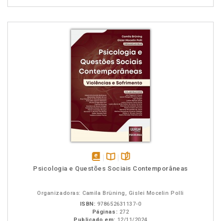
disponível
Disponível
páginas
Psicologia e Questões Sociais Contemporâneas
em
na
eBook
B.V.
Organizadoras: Camila Brüning, Gislei Mocelin Polli
ISBN:
978652631137-0
Páginas:
272
Publicado em:
12/11/2024