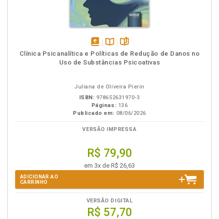
disponível
Disponível
páginas
Clínica Psicanalítica e Políticas de Redução de Danos no
em
na
Uso de Substâncias Psicoativas
eBook
B.V.
Juliana de Oliveira Pierin
ISBN:
978652631970-3
Páginas:
136
Publicado em:
08/06/2026
VERSÃO IMPRESSA
R$ 79,90
em 3x de R$ 26,63
ADICIONAR AO
CARRINHO
VERSÃO DIGITAL
R$ 57,70