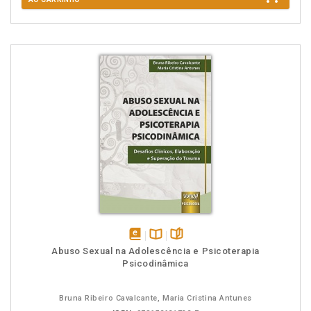
disponível
Disponível
páginas
Abuso Sexual na Adolescência e Psicoterapia
em
na
Psicodinâmica
eBook
B.V.
Bruna Ribeiro Cavalcante, Maria Cristina Antunes