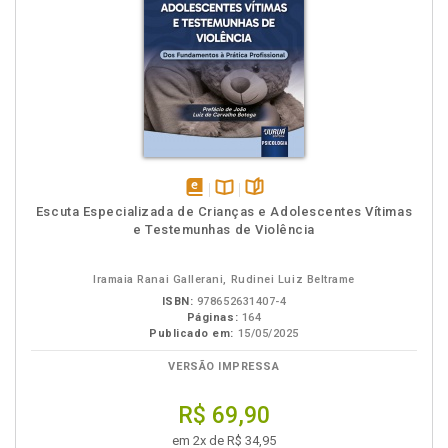
disponível
Disponível
páginas
Escuta Especializada de Crianças e Adolescentes Vítimas
em
na
e Testemunhas de Violência
eBook
B.V.
Iramaia Ranai Gallerani, Rudinei Luiz Beltrame
ISBN:
978652631407-4
Páginas:
164
Publicado em:
15/05/2025
VERSÃO IMPRESSA
R$ 69,90
em 2x de R$ 34,95