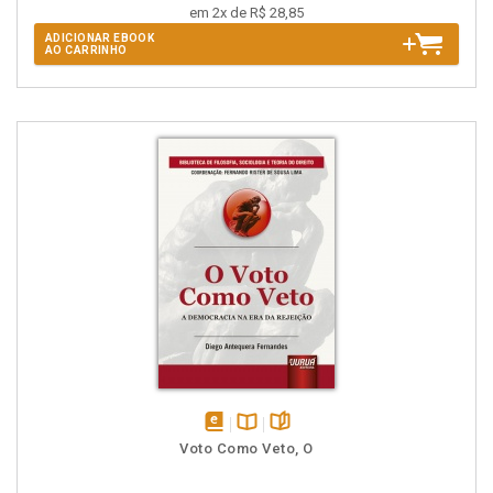
em 2x de R$ 28,85
ADICIONAR EBOOK
AO CARRINHO
disponível
Disponível
páginas
Voto Como Veto, O
em
na
eBook
B.V.