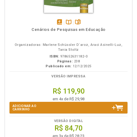
disponível
Disponível
páginas
Cenários de Pesquisas em Educação
em
na
eBook
B.V.
Organizadoras: Marlene Schüssler D´aroz, Araci Asinelli-Luz,
Tania Stoltz
ISBN:
978652631182-0
Páginas:
238
Publicado em:
12/12/2025
VERSÃO IMPRESSA
R$ 119,90
em 4x de R$ 29,98
ADICIONAR AO
CARRINHO
VERSÃO DIGITAL
R$ 84,70
em 3x de R$ 28,23