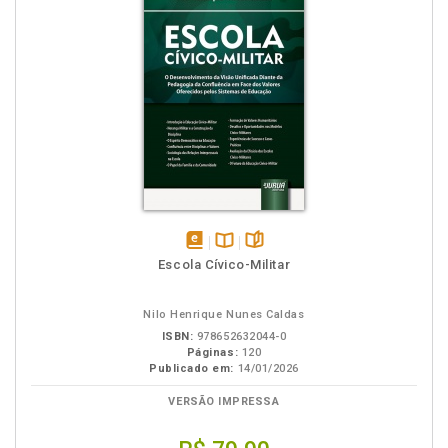
disponível
Disponível
páginas
Escola Cívico-Militar
em
na
eBook
B.V.
Nilo Henrique Nunes Caldas
ISBN:
978652632044-0
Páginas:
120
Publicado em:
14/01/2026
VERSÃO IMPRESSA