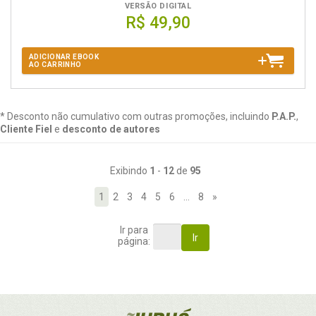
VERSÃO DIGITAL
R$ 49,90
ADICIONAR EBOOK
AO CARRINHO
* Desconto não cumulativo com outras promoções, incluindo
P.A.P.
,
Cliente Fiel
e
desconto de autores
Exibindo
1
-
12
de
95
1
2
3
4
5
6
…
8
»
Ir para
Ir
página: