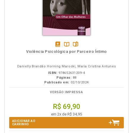
disponível
Disponível
páginas
Violência Psicológica por Parceiro Íntimo
em
na
eBook
B.V.
Danielly Brandão Horning Marocki, Maria Cristina Antunes
ISBN:
978652631209-4
Páginas:
88
Publicado em:
02/10/2024
VERSÃO IMPRESSA
R$ 69,90
em 2x de R$ 34,95
ADICIONAR AO
CARRINHO