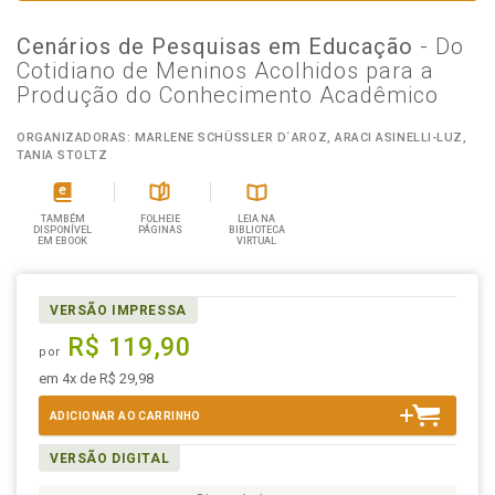
Cenários de Pesquisas em Educação
- Do
Cotidiano de Meninos Acolhidos para a
Produção do Conhecimento Acadêmico
ORGANIZADORAS: MARLENE SCHÜSSLER D´AROZ, ARACI ASINELLI-LUZ,
TANIA STOLTZ
TAMBÉM
FOLHEIE
LEIA NA
DISPONÍVEL
PÁGINAS
BIBLIOTECA
EM EBOOK
VIRTUAL
VERSÃO IMPRESSA
R$ 119,90
por
em 4x de R$ 29,98
ADICIONAR AO CARRINHO
VERSÃO DIGITAL