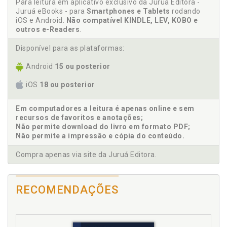
Para leitura em aplicativo exclusivo da Juruá Editora -
Adolescente. O conflito na relação entre
Juruá eBooks - para
Smartphones e Tablets
rodando
adolescentes e educadores de uma ONG. Rodrigo
iOS e Android.
Não compatível KINDLE, LEV, KOBO e
Reis Navarro/Araci Asinelli-Luz, p. 149
outros e-Readers
.
Adolescente. O desenvolvimento da identidade em
Disponível para as plataformas:
adolescentes em situação de vulnerabilidade.
Susana Núñez-Rodriguez/Helga Loos Sant’Ana, p.
Android
15 ou posterior
135
Anna Katharina Schmid. O abrigo enquanto
iOS
18 ou posterior
organização: o exemplo da Chácara Meninos de 4
pinheiros, p. 23
Em computadores a leitura é apenas online e sem
Araci Asinelli-Luz. O conflito na relação entre
recursos de favoritos e anotações;
adolescentes e educadores de uma ONG. Rodrigo
Não permite download do livro em formato PDF;
Não permite a impressão e cópia do conteúdo.
Reis Navarro/Araci Asinelli-Luz, p. 149
Araci Asinelli-Luz. Representações de adolescentes
Compra apenas via site da Juruá Editora.
abrigados durante o ensino com resolução de
problemas matemáticos. Possibilidades para
formação do professor. Hamilton Oliveira
RECOMENDAÇÕES
Alves/Araci Asinelli-Luz, p. 177
Autor. Sobre os autores, p. 223
C