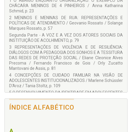
1 O ABRIGO ENQUANTO ORGANIZAÇÃO: O EXEMPLO DA
Para vocês compaixão...
atualmente como Titular. Bolsista produtividade do CNPq.
CHÁCARA MENINOS DE 4 PINHEIROS / Anna Katharina
Para nós organização.
Schmid, p. 23
COLABORADORES:
Para vocês tá bom felicidade...
2 MENINOS E MENINAS DE RUA: REPRESENTAÇÕES E
Para nós, igualdade.
Anna Katharina Schmid
POLÍTICAS DE ATENDIMENTO / Geovanio Rossato / Solange
Marques Rossato, p. 57
Araci Asinelli-Luz
Segunda Parte - A VOZ E A VEZ DOS ATORES SOCIAIS DA
Araci Asinelli-Luz
INSTITUIÇÃO DE ACOLHIMENTO, p. 79
Eliane Cleonice Alves Precoma
3 REPRESENTAÇÕES DE VIOLÊNCIA E DE RESILIÊNCIA:
DIÁLOGOS COM A PEDAGOGIA DOS SONHOS E A TESSITURA
Fernando Francisco De Gois
DAS REDES DE PROTEÇÃO SOCIAL / Eliane Cleonice Alves
Geovanio Rossato
Precoma / Fernando Francisco de Gois / Orly Zucatto
Mantovani de Assis, p. 81
Hamilton Oliveira Alves
4 CONCEPÇÕES DE CUIDADO FAMILIAR NA VISÃO DE
Helga Loos Sant’Ana
ADOLESCENTES INSTITUCIONALIZADOS / Marlene Schüssler
D’Aroz / Tania Stoltz, p. 109
Janete Maria Da Silva Batista
5 O DESENVOLVIMENTO DA IDENTIDADE EM ADOLESCENTES
Liliana Maria Labronici
EM SITUAÇÃO DE VULNERABILIDADE / Susana Núñez-
Rodriguez / Helga Loos Sant’Ana, p. 135
Marlene Schüssler D’Aroz
ÍNDICE ALFABÉTICO
6 O CONFLITO NA RELAÇÃO ENTRE ADOLESCENTES E
Orly Zucatto Mantovani De Assis
EDUCADORES DE UMA ONG / Rodrigo Reis Navarro / Araci
Rodrigo Reis Navarro
Asinelli-Luz, p. 149
Terceira Parte - DIRETRIZES E VALORES INSTITUCIONAIS, p.
Solange Marques Rossato
A