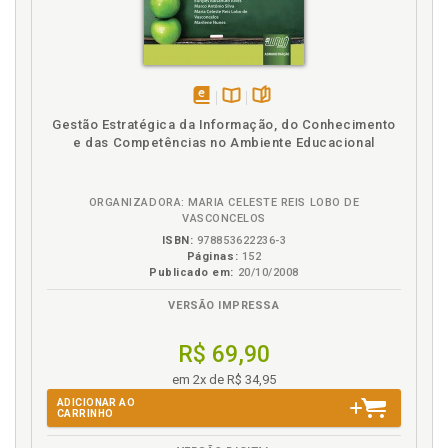
G
Geovanio Rossato. Meninos e meninas de rua:
representações e políticas de atendimento.
Geovanio Rossato/Solange Marques Rossato, p. 57
disponível
Disponível
páginas
Gestão Estratégica da Informação, do Conhecimento
Gestão. Políticas e gestão do acolhimento
em
na
e das Competências no Ambiente Educacional
institucional, p. 21
eBook
B.V.
H
ORGANIZADORA: MARIA CELESTE REIS LOBO DE
VASCONCELOS
Hamilton Oliveira Alves. Representações de
ISBN:
978853622236-3
adolescentes abrigados durante o ensino com
Páginas:
152
Publicado em:
20/10/2008
resolução de problemas matemáticos.
Possibilidades para formação do professor.
VERSÃO IMPRESSA
Hamilton Oliveira Alves/Araci Asinelli-Luz, p. 177
Helga Loos Sant’Ana. O desenvolvimento da
R$ 69,90
identidade em adolescentes em situação de
em 2x de R$ 34,95
vulnerabilidade. Susana Núñez-Rodriguez/Helga
Loos Sant’Ana, p. 135
ADICIONAR AO
CARRINHO