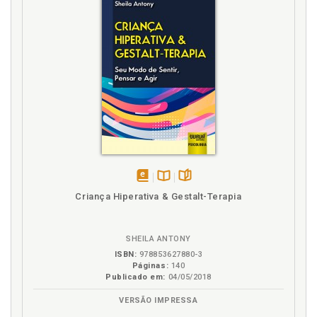
Concepções de cuidado familiar na visão de
adolescentes institucionalizados. Marlene Schüssler
D’Aroz/Tania Stoltz, p. 109
Conflito na relação entre adolescentes e
educadores de uma ONG. Rodrigo Reis Navarro/Araci
Asinelli-Luz, p. 149
Cuidado familiar. Concepções de cuidado familiar na
visão de adolescentes institucionalizados. Marlene
Schüssler D’Aroz/Tania Stoltz, p. 109
D
disponível
Disponível
páginas
Criança Hiperativa & Gestalt-Terapia
Desenvolvimento da identidade em adolescentes em
em
na
situação de vulnerabilidade. Susana Núñez-
eBook
B.V.
Rodriguez/Helga Loos Sant’Ana, p. 135
SHEILA ANTONY
Diretrizes e valores institucionais, p. 175
ISBN:
978853627880-3
Páginas:
140
E
Publicado em:
04/05/2018
VERSÃO IMPRESSA
Educador. O conflito na relação entre adolescentes e