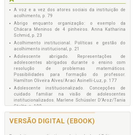
175
Susana Núñez-Rodriguez
7 REPRESENTAÇÕES DE ADOLESCENTES ABRIGADOS
A voz e a vez dos atores sociais da instituição de
DURANTE O ENSINO COM RESOLUÇÃO DE PROBLEMAS
Tania Stoltz
acolhimento, p. 79
MATEMÁTICOS - POSSIBILIDADES PARA FORMAÇÃO DO
Abrigo enquanto organização: o exemplo da
PROFESSOR / Hamilton Oliveira Alves / Araci Asinelli-Luz, p.
177
Chácara Meninos de 4 pinheiros. Anna Katharina
Schmid, p. 23
8 RESILIÊNCIA E BUSCA DE SENTIDO NA HISTÓRIA DE VIDA
DE UM ADOLESCENTE INSTITUCIONALIZADO / Janete Maria
Acolhimento institucional. Políticas e gestão do
da Silva Batista / Liliana Maria Labronici, p. 199
acolhimento institucional, p. 21
POSFÁCIO, p. 219
Adolescente abrigado. Representações de
SOBRE OS AUTORES, p. 223
adolescentes abrigados durante o ensino com
resolução de problemas matemáticos.
Possibilidades para formação do professor.
Hamilton Oliveira Alves/Araci Asinelli-Luz, p. 177
Adolescente institucionalizado. Concepções de
cuidado familiar na visão de adolescentes
institucionalizados. Marlene Schüssler D’Aroz/Tania
Stoltz, p. 109
Adolescente institucionalizado. Resiliência e busca
VERSÃO DIGITAL (EBOOK)
de sentido na história de vida de um adolescente
institucionalizado. Janete Maria da Silva
Batista/Liliana Maria Labronici, p. 199