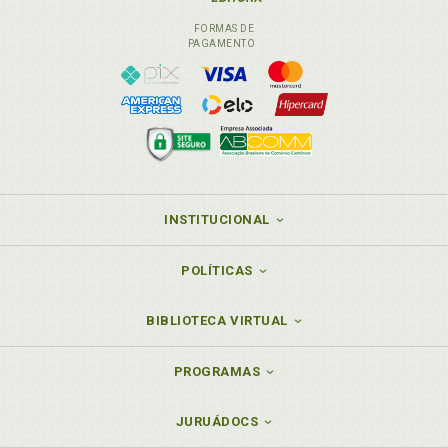
Precoma/Fernando Francisco de Gois/Orly Zucatto
Mantovani de Assis, p. 81
FORMAS DE
PAGAMENTO
Resiliência e busca de sentido na história de vida de
um adolescente institucionalizado. Janete Maria da
Silva Batista/Liliana Maria Labronici, p. 199
Resiliência. Representações de violência e de
resiliência: diálogos com a pedagogia dos sonhos e a
tessitura das redes de proteção social. Eliane
Cleonice Alves Precoma/Fernando Francisco de
Gois/Orly Zucatto Mantovani de Assis, p. 81
INSTITUCIONAL
Rodrigo Reis Navarro. O conflito na relação entre
adolescentes e educadores de uma ONG. Rodrigo
Reis Navarro/Araci Asinelli-Luz, p. 149
POLÍTICAS
S
BIBLIOTECA VIRTUAL
Solange Marques Rossato. Meninos e meninas de
rua: representações e políticas de atendimento.
PROGRAMAS
Geovanio Rossato/Solange Marques Rossato, p. 57
Susana Núñez-Rodriguez. O desenvolvimento da
JURUÁDOCS
identidade em adolescentes em situação de