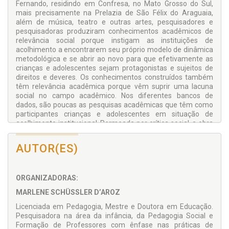
Fernando, residindo em Confresa, no Mato Grosso do Sul,
mais precisamente na Prelazia de São Félix do Araguaia,
além de música, teatro e outras artes, pesquisadores e
pesquisadoras produziram conhecimentos acadêmicos de
relevância social porque instigam as instituições de
acolhimento a encontrarem seu próprio modelo de dinâmica
metodológica e se abrir ao novo para que efetivamente as
crianças e adolescentes sejam protagonistas e sujeitos de
direitos e deveres. Os conhecimentos construídos também
têm relevância acadêmica porque vêm suprir uma lacuna
social no campo acadêmico. Nos diferentes bancos de
dados, são poucas as pesquisas acadêmicas que têm como
participantes crianças e adolescentes em situação de
acolhimento institucional. Permeada por crítica social, a obra
mostra a possibilidade de se manter o sigilo, o cuidado, a
solidariedade, o respeito e a participação democrática numa
AUTOR(ES)
tecitura ética e dialógica entre diferentes atores sociais em
prol de vidas que tiveram em comum a passagem da vida na
rua marcando a desigualdade social que caracteriza o Brasil.
ORGANIZADORAS:
A Pedagogia dos Sonhos, o método que marcou o diferencial
da instituição de acolhimento para as demais, possibilitou na
MARLENE SCHÜSSLER D’AROZ
obra o encontro de um médico hebiatra (especialista em
medicina de adolescente) convidado a escrever o Prefácio e
Licenciada em Pedagogia, Mestre e Doutora em Educação.
um jornalista amigo da criança, humanizado por excelência,
Pesquisadora na área da infância, da Pedagogia Social e
que escreveu o posfácio do livro. A obra convida à reflexão
Formação de Professores com ênfase nas práticas de