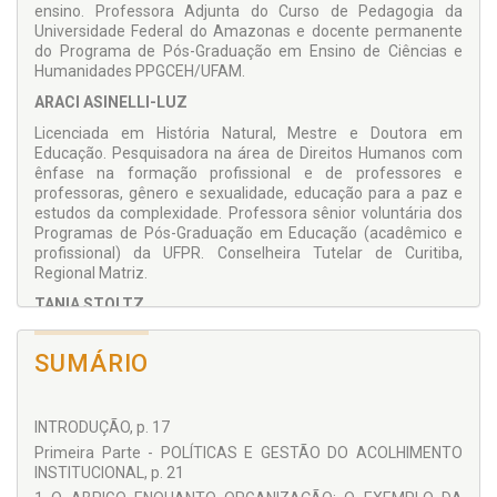
profunda sobre a infância e a adolescência vulneráveis e a
ensino. Professora Adjunta do Curso de Pedagogia da
intensa busca e manutenção dos Direitos Humanos como
Universidade Federal do Amazonas e docente permanente
valores a serem vivenciados e cultivados.
do Programa de Pós-Graduação em Ensino de Ciências e
Humanidades PPGCEH/UFAM.
Nós também amamos a vida...
ARACI ASINELLI-LUZ
Para vocês a vida é bela...
Para nós, favela.
Licenciada em História Natural, Mestre e Doutora em
Para vocês, escola...
Educação. Pesquisadora na área de Direitos Humanos com
Para nós pedir esmola.
ênfase na formação profissional e de professores e
Para vocês carro do ano...
professoras, gênero e sexualidade, educação para a paz e
Para nós resto de pano.
estudos da complexidade. Professora sênior voluntária dos
Para vocês ir à lua...
Programas de Pós-Graduação em Educação (acadêmico e
Para nós morar na rua.
profissional) da UFPR. Conselheira Tutelar de Curitiba,
Para vocês Coca-Cola...
Regional Matriz.
Para nós cheirar cola.
TANIA STOLTZ
Para vocês avião...
Para nós camburão.
Licenciada em Pedagogia e Educação Artística, Mestre e
Para vocês academia...
Doutora em Educação. Desde 2008 é coordenadora do
SUMÁRIO
Para nós delegacia.
acordo de cooperação científica entre a Universidade Alanus,
Para vocês piscina...
em Alfter, Bonn (Alemanha) e a Universidade Federal do
Para nós chacina.
Paraná, participando do grupo internacional de estudos e de
INTRODUÇÃO, p. 17
Para vocês apartamento...
pesquisas em rede do CEST – Institute of Conscious
Para nós acampamento.
Primeira Parte - POLÍTICAS E GESTÃO DO ACOLHIMENTO
Education and Social Transformation, na Alanus Hochschule,
Para vocês imobiliária...
INSTITUCIONAL, p. 21
Alemanha. Atua desde 1996 como professora com
Para nós reforma agrária.
dedicação exclusiva na Universidade Federal do Paraná,