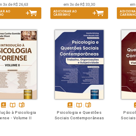
m 3x de R$ 26,63
em 3x de R$ 33,30
em 
NAR AO
ADICIONAR AO
ADICIONA
HO
CARRINHO
CARRINH
m
olheie
Também
Também
Folheie
disponível
Disponível
páginas
disponível
Disponível
páginas
d
dução à Psicologia
Psicologia e Questões
Psico
em
na
em
na
ense - Volume II
Sociais Contemporâneas
Sociai
eBook
B.V.
eBook
B.V.
e