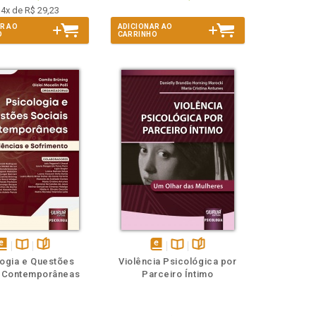
4x de R$ 29,23
R AO
ADICIONAR AO
O
CARRINHO
isponível
Disponível
páginas
disponível
Disponível
páginas
logia e Questões
Violência Psicológica por
em
na
em
na
s Contemporâneas
Parceiro Íntimo
Book
B.V.
eBook
B.V.