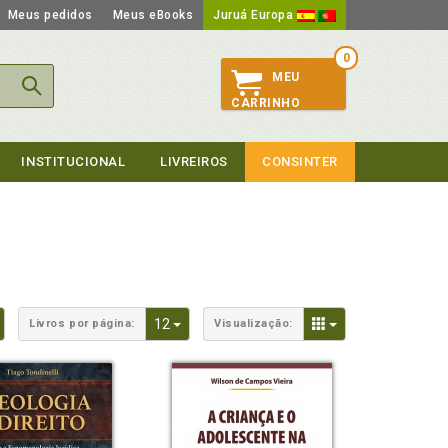
Meus pedidos
Meus eBooks
Juruá Europa
0
MEU
CARRINHO
INSTITUCIONAL
LIVREIROS
CONSINTER
Toggle Dropdown
Toggle Dropdown
Toggle Dropdown
12
Livros por página:
Visualização: