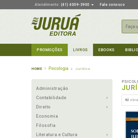
Atendimento:
(41) 4009-3900
Fale conosco
Busca
PROMOÇÕES
LIVROS
EBOOKS
BIBLI
Psicologia
HOME
Jurídica
PSICOL
JURÍ
Administração
Contabilidade
82
obra
Direito
Economia
Filosofia
Literatura e Cultura