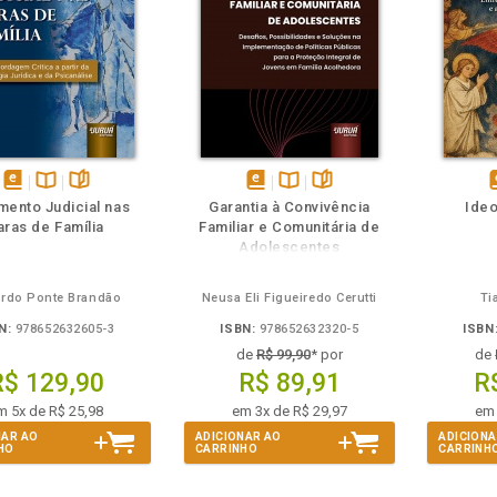
m
olheie
Também
Também
Folheie
disponível
Disponível
páginas
disponível
Disponível
páginas
d
mento Judicial nas
Garantia à Convivência
Ideo
em
na
em
na
aras de Família
Familiar e Comunitária de
eBook
B.V.
eBook
B.V.
e
Adolescentes
rdo Ponte Brandão
Neusa Eli Figueiredo Cerutti
Ti
N:
978652632605-3
ISBN:
978652632320-5
ISBN
de
R$ 99,90
* por
de
R$ 129,90
R$ 89,91
R
m 5x de R$ 25,98
em 3x de R$ 29,97
em 
NAR AO
ADICIONAR AO
ADICIONA
HO
CARRINHO
CARRINH