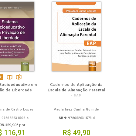
isponível
Disponível
páginas
Socioeducativo em
Cadernos de Aplicação da
em
na
ão de Liberdade
Escala de Alienação Parental
Book
B.V.
- EAP
ina de Castro Lopes
Paula Inez Cunha Gomide
:
978652631506-4
ISBN:
978652631573-6
R$ 129,90
* por
$ 116,91
R$ 49,90