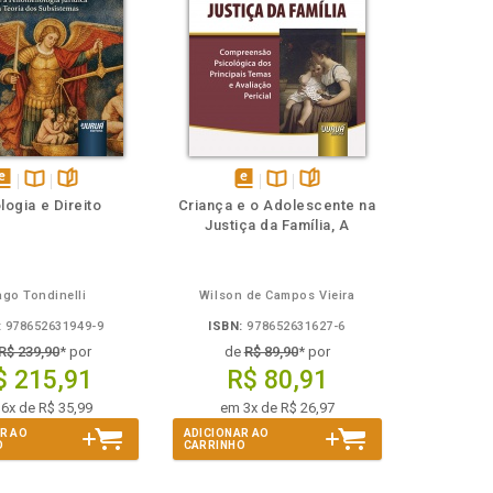
isponível
Disponível
páginas
disponível
Disponível
páginas
logia e Direito
Criança e o Adolescente na
em
na
em
na
Justiça da Família, A
Book
B.V.
eBook
B.V.
ago Tondinelli
Wilson de Campos Vieira
:
978652631949-9
ISBN:
978652631627-6
R$ 239,90
* por
de
R$ 89,90
* por
$ 215,91
R$ 80,91
6x de R$ 35,99
em 3x de R$ 26,97
R AO
ADICIONAR AO
O
CARRINHO