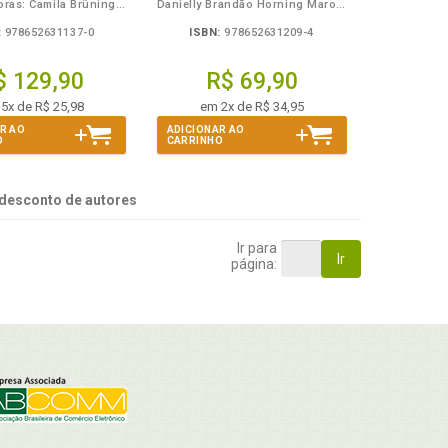
Organizadoras: Camila Brüning, Gislei Mocelin Polli
Danielly Brandão Horning Marocki, Maria Cristina Antunes
:
978652631137-0
ISBN:
978652631209-4
$ 129,90
R$ 69,90
5x de R$ 25,98
em 2x de R$ 34,95
R AO
ADICIONAR AO
O
CARRINHO
desconto de autores
Ir para
Ir
página: