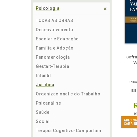
Psicologia
TODAS AS OBRAS
Desenvolvimento
Escolar e Educação
Família e Adoção
ém
Folheie
Também
Também
Folheie
Também
També
F
Fenomenologia
Sofri
V
Gestalt-Terapia
Infantil
Edua
Jurídica
ISB
Organizacional e do Trabalho
Psicanálise
Saúde
e
ADICIO
Social
CARRIN
Terapia Cognitivo-Comportamental