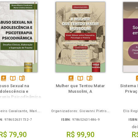
m
olheie
disponível
Disponível
páginas
disponível
Disponível
páginas
d
buso Sexual na
Mulher que Tentou Matar
Sistema 
em
na
em
na
dolescência e
Mussolini, A
Privaç
eBook
B.V.
eBook
B.V.
e
rapia Psicodinâmica
Bruna Ribeiro Cavalcante, Maria Cristina Antunes
Organizadores: Giovanni Pietro Lombardo, Carolini Cássia Cunha
Elis Reg
N:
978652631732-7
ISBN:
978652631486-9
ISBN
de
R$ 79,90
R$ 99,90
R