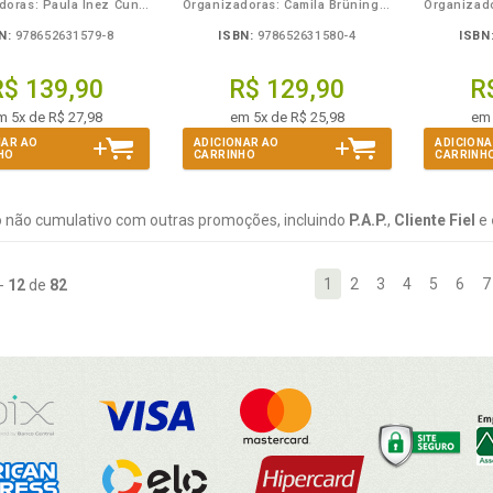
Organizadoras: Paula Inez Cunha Gomide, Fernanda Otoni
Organizadoras: Camila Brüning, Gislei Mocelin Polli
N:
978652631579-8
ISBN:
978652631580-4
ISBN
R$ 139,90
R$ 129,90
R
m 5x de R$ 27,98
em 5x de R$ 25,98
em 
NAR AO
ADICIONAR AO
ADICIONA
HO
CARRINHO
CARRINH
 não cumulativo com outras promoções, incluindo
P.A.P.
,
Cliente Fiel
e
1
2
3
4
5
6
7
-
12
de
82