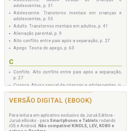
adolescentes, p. 31
Adolescente. Transtorno mentais em crianças e
adolescentes, p. 55
Adulto. Transtornos mentais em adultos, p. 41
Alienação parental, p. 9
Alto conflito entre pais após a separação, p. 27
Apego. Teoria do apego, p. 63
C
Conflito. Alto conflito entre pais após a separação,
p. 27
Criança. Abuso sexual de crianças e adolescentes, p.
31
Criança. Entrevista com a criança, p. 97
VERSÃO DIGITAL (EBOOK)
Criança. Transtorno mentais em crianças e
adolescentes, p. 55
Para leitura em aplicativo exclusivo da Juruá Editora -
Cuidador. Pernoites de bebês com o cuidador não
Juruá eBooks - para
Smartphones e Tablets
rodando
residente, p. 81
iOS e Android.
Não compatível KINDLE, LEV, KOBO e