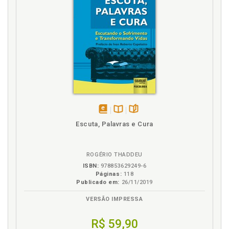
disponível
Disponível
páginas
Escuta, Palavras e Cura
em
na
eBook
B.V.
ROGÉRIO THADDEU
ISBN:
978853629249-6
Páginas:
118
Publicado em:
26/11/2019
VERSÃO IMPRESSA
R$ 59,90