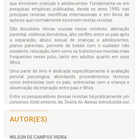
que envolvem crianças e adolescentes. Fundamenta-se em
pesquisas empíricas publicadas, desde os anos 1990, nas
principais revistas científicas internacionais e em livros de
autores que normalmente escrevem nestas revistas.
São discutidos temas cruciais nesse contexto: alienação
parental, violência doméstica, alto conflito entre os pais após
a separação, abuso sexual de crianças e adolescentes,
planos parentais, pernoite de bebês com o cuidador não
residente, relocação, bem como os transtornos mentais mais
frequentes nesse juízo, tanto em adultos quanto em seus
filhos.
Uma parte do livro é dedicada especificamente à avaliação
pericial psicológica, abordando procedimentos técnicos
como entrevistas com os pais, entrevistas com a criança e
observação da interação entre pais e filhos.
Entre os pesquisadores dessas revistas há praticamente um
consenso total entorno da Teoria do Apego introduzida por
John Bowlby. Mesmo a orientação sistêmica está hoje
bastante associada a ela. Um capítulo do livro é dedicado à
AUTOR(ES)
teoria do apego e seu entrelaçamento com os vários temas.
WILSON DE CAMPOS VIEIRA