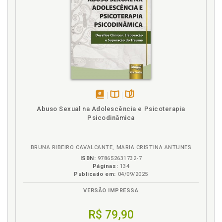
S
Separação. Alto conflito entre pais após a
separação, p. 27
T
Teoria do apego, p. 63
Transtorno mentais em crianças e adolescentes, p.
disponível
Disponível
páginas
Abuso Sexual na Adolescência e Psicoterapia
55
em
na
Psicodinâmica
eBook
B.V.
Transtornos mentais em adultos, p. 41
V
BRUNA RIBEIRO CAVALCANTE, MARIA CRISTINA ANTUNES
ISBN:
978652631732-7
Violência doméstica, p. 19
Páginas:
134
Publicado em:
04/09/2025
VERSÃO IMPRESSA
R$ 79,90