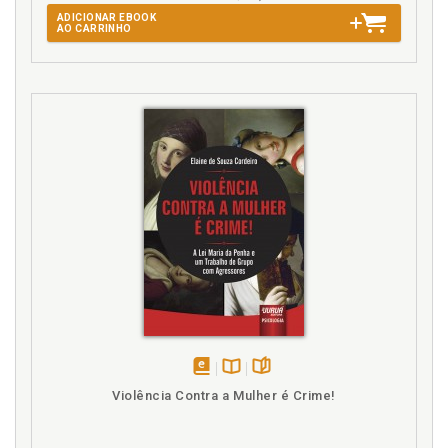
ADICIONAR EBOOK
AO CARRINHO
disponível
Disponível
páginas
Violência Contra a Mulher é Crime!
em
na
eBook
B.V.