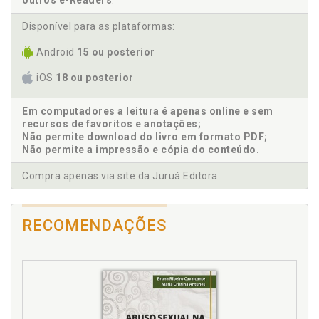
outros e-Readers
.
E
Disponível para as plataformas:
Entrevistas com os pais, p. 89
Android
15 ou posterior
I
iOS
18 ou posterior
Interação. Observação da interação entre pais e
Em computadores a leitura é apenas online e sem
filho(s), p. 93
recursos de favoritos e anotações;
Introdução, p. 7
Não permite download do livro em formato PDF;
Não permite a impressão e cópia do conteúdo.
P
Compra apenas via site da Juruá Editora.
Pais. Entrevistas com os pais, p. 89
Parentalidade. Planos parentais, p. 75
RECOMENDAÇÕES
Pernoites de bebês com o cuidador não residente, p.
81
R
Referências, p. 101
Relocação, p. 87