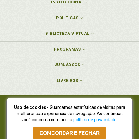
INSTITUCIONAL
POLÍTICAS
BIBLIOTECA VIRTUAL
PROGRAMAS
JURUÁDOCS
LIVREIROS
Uso de cookies
- Guardamos estatísticas de visitas para
Juruá Editora Ltda., CNPJ 77.535.508/0001-19
melhorar sua experiência de navegação. Ao continuar,
Juruá Informática Ltda., CNPJ 01.701.561/0001-80
você concorda com nossa
política de privacidade
.
NOVO ENDEREÇO:
R. Flávio Dallegrave, 7665, São Lourenço |
Curitiba - Paraná - CEP 82210-310
CONCORDAR E FECHAR
Atendimento: (41) 4009-3900
|
Vendas Atacado: (41) 4009-3939
|