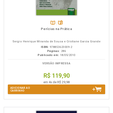
Disponível
páginas
Perícias na Prática
na
B.V.
Sergio Henrique Miranda de Sousa e Cristiane Garcia Grande
ISBN:
978853623009-2
Páginas:
286
Publicado em:
18/05/2010
VERSÃO IMPRESSA
R$ 119,90
em 4x de R$ 29,98
ADICIONAR AO
CARRINHO