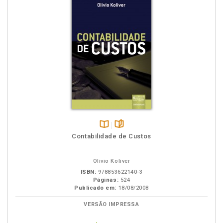
Disponível
páginas
Contabilidade de Custos
na
B.V.
Olivio Koliver
ISBN:
978853622140-3
Páginas:
524
Publicado em:
18/08/2008
VERSÃO IMPRESSA