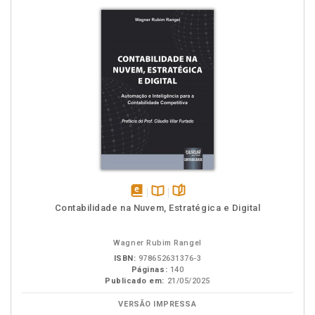
disponível
Disponível
páginas
Contabilidade na Nuvem, Estratégica e Digital
em
na
eBook
B.V.
Wagner Rubim Rangel
ISBN:
978652631376-3
Páginas:
140
Publicado em:
21/05/2025
VERSÃO IMPRESSA