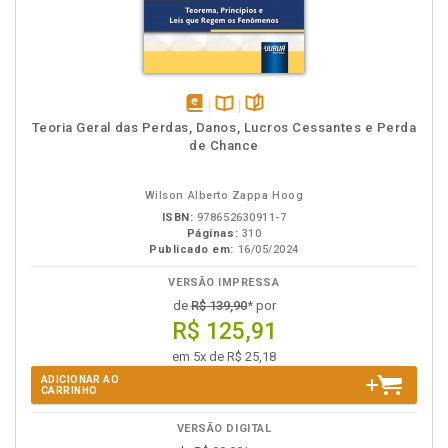
disponível
Disponível
páginas
Teoria Geral das Perdas, Danos, Lucros Cessantes e Perda
em
na
de Chance
eBook
B.V.
Wilson Alberto Zappa Hoog
ISBN:
978652630911-7
Páginas:
310
Publicado em:
16/05/2024
VERSÃO IMPRESSA
de
R$ 139,90
* por
R$ 125,91
em 5x de R$ 25,18
ADICIONAR AO
CARRINHO
VERSÃO DIGITAL