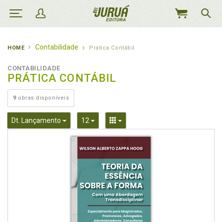
MEU
CARRINHO
Contabilidade
HOME
Prática Contábil
CONTABILIDADE
PRÁTICA CONTÁBIL
9
obras disponíveis
Toggle Dropdown
Toggle Dropdown
Toggle Dropdown
Dt. Lançamento
12