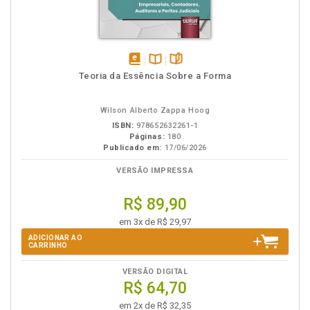
disponível
Disponível
páginas
Teoria da Essência Sobre a Forma
em
na
eBook
B.V.
Wilson Alberto Zappa Hoog
ISBN:
978652632261-1
Páginas:
180
Publicado em:
17/06/2026
VERSÃO IMPRESSA
R$ 89,90
em 3x de R$ 29,97
ADICIONAR AO
CARRINHO
VERSÃO DIGITAL
R$ 64,70
em 2x de R$ 32,35