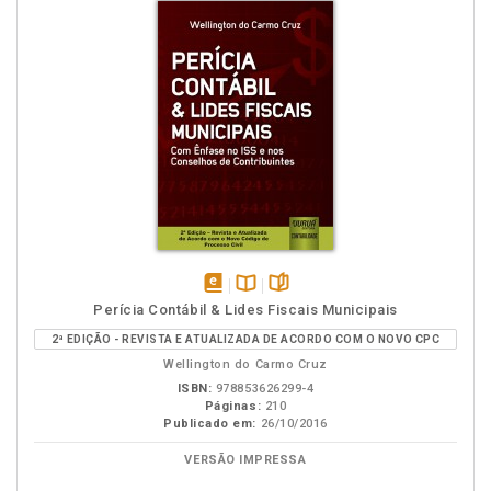
disponível
Disponível
páginas
Perícia Contábil & Lides Fiscais Municipais
em
na
2ª EDIÇÃO - REVISTA E ATUALIZADA DE ACORDO COM O NOVO CPC
eBook
B.V.
Wellington do Carmo Cruz
ISBN:
978853626299-4
Páginas:
210
Publicado em:
26/10/2016
VERSÃO IMPRESSA