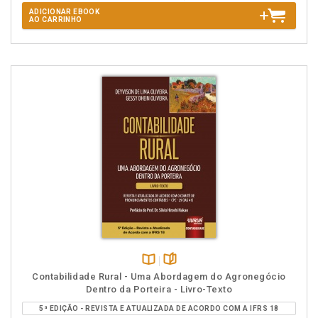
ADICIONAR EBOOK
AO CARRINHO
Disponível
páginas
Contabilidade Rural - Uma Abordagem do Agronegócio
na
Dentro da Porteira - Livro-Texto
B.V.
5ª EDIÇÃO - REVISTA E ATUALIZADA DE ACORDO COM A IFRS 18