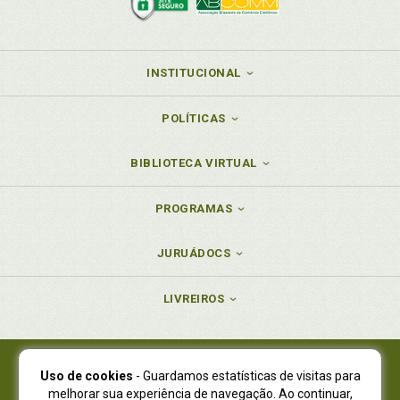
INSTITUCIONAL
POLÍTICAS
BIBLIOTECA VIRTUAL
PROGRAMAS
JURUÁDOCS
LIVREIROS
Uso de cookies
- Guardamos estatísticas de visitas para
Juruá Editora Ltda., CNPJ 77.535.508/0001-19
melhorar sua experiência de navegação. Ao continuar,
Juruá Informática Ltda., CNPJ 01.701.561/0001-80