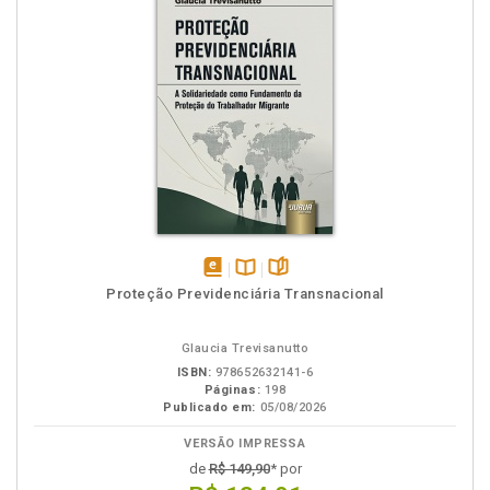
disponível
Disponível
páginas
Proteção Previdenciária Transnacional
em
na
eBook
B.V.
Glaucia Trevisanutto
ISBN:
978652632141-6
Páginas:
198
Publicado em:
05/08/2026
VERSÃO IMPRESSA
de
R$ 149,90
* por