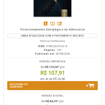
disponível
Disponível
páginas
Posicionamento Estratégico na Advocacia
em
na
OBRA ATUALIZADA COM O PROVIMENTO 205/2021
eBook
B.V.
Patrícia Steffanello
ISBN:
978652632163-8
Páginas:
190
Publicado em:
04/08/2026
VERSÃO IMPRESSA
de
R$ 119,90
* por
R$ 107,91
em 4x de R$ 26,98
ADICIONAR AO
CARRINHO
VERSÃO DIGITAL
de
R$ 84,70
* por