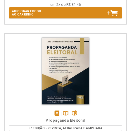
em 2x de R$ 31,46
ADICIONAR EBOOK
AO CARRINHO
disponível
Disponível
páginas
Propaganda Eleitoral
em
na
5ª EDIÇÃO - REVISTA, ATUALIZADA E AMPLIADA
eBook
B.V.