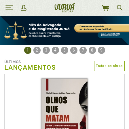
MEU
CARRINHO
1
2
3
4
5
6
7
8
9
ÚLTIMOS
LANÇAMENTOS
Todas as obras