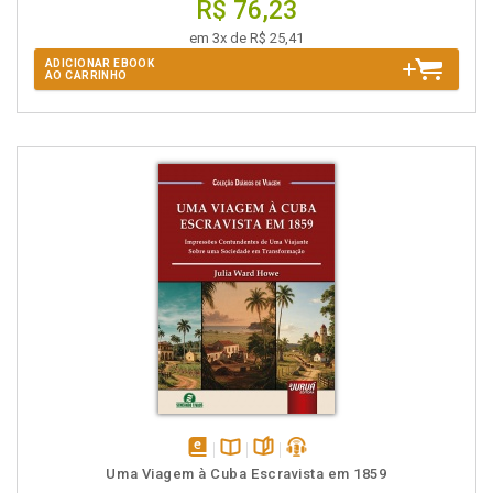
R$ 76,23
em 3x de R$ 25,41
ADICIONAR EBOOK
AO CARRINHO
disponível
Disponível
páginas
podcast
Uma Viagem à Cuba Escravista em 1859
em
na