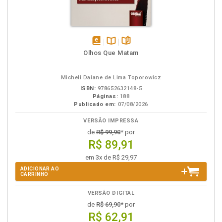
disponível
Disponível
páginas
Olhos Que Matam
em
na
eBook
B.V.
Micheli Daiane de Lima Toporowicz
ISBN:
978652632148-5
Páginas:
188
Publicado em:
07/08/2026
VERSÃO IMPRESSA
de
R$ 99,90
* por
R$ 89,91
em 3x de R$ 29,97
ADICIONAR AO
CARRINHO
VERSÃO DIGITAL
de
R$ 69,90
* por
R$ 62,91