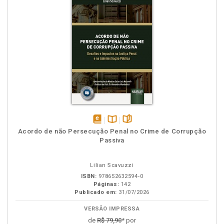
disponível
Disponível
páginas
Acordo de não Persecução Penal no Crime de Corrupção
em
na
Passiva
eBook
B.V.
Lilian Scavuzzi
ISBN:
978652632594-0
Páginas:
142
Publicado em:
31/07/2026
VERSÃO IMPRESSA
de
R$ 79,90
* por