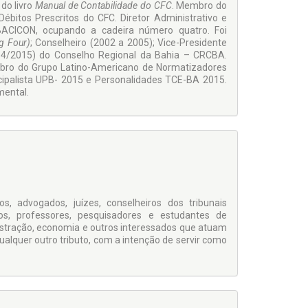
do livro
Manual de Contabilidade do CFC
. Membro do
bitos Prescritos do CFC. Diretor Administra­tivo e
ACICON, ocupando a cadeira número quatro. Foi
ig Four)
; Conselheiro (2002 a 2005); Vice-Presidente
14/2015) do Conselho Regional da Bahia – CRCBA.
embro do Grupo Latino-Americano de Normatizadores
icipalista UPB- 2015 e Personalidades TCE-BA 2015.
amental.
s, advogados, juízes, conselheiros dos tribunais
rios, professores, pesquisadores e estudantes de
nistração, economia e outros interessados que atuam
 qualquer outro tributo, com a intenção de servir como