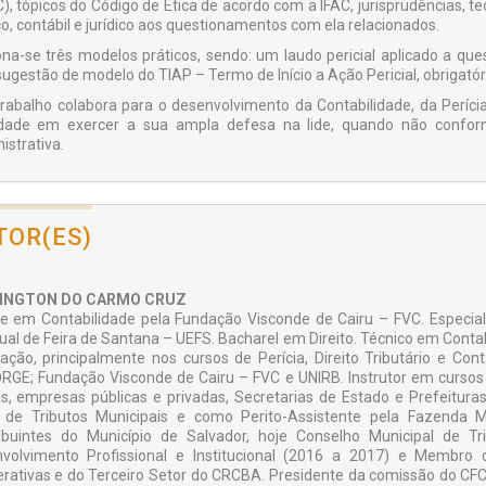
), tópicos do Código de Ética de acordo com a IFAC, juris­prudências, t
o, contábil e jurídico aos questionamen­tos com ela relacionados.
ona-se três modelos práticos, sendo: um laudo peri­cial aplicado a que
ugestão de modelo do TIAP – Termo de Início a Ação Pericial, obrigató
trabalho colabora para o desenvolvimento da Conta­bilidade, da Perícia 
dade em exercer a sua ampla defesa na lide, quando não confor
istrativa.
TOR(ES)
INGTON DO CARMO CRUZ
e em Contabilidade pela Fundação Visconde de Cairu – FVC. Especiali
ual de Feira de Santana – UEFS. Bacharel em Direito. Técnico em Contab
ação, principalmente nos cursos de Perícia, Direito Tribu­tário e Cont
RGE; Fundação Visconde de Cairu – FVC e UNIRB. Instrutor em cursos 
s, empresas públicas e privadas, Secretarias de Estado e Pre­feituras.
l de Tributos Municipais e como Perito-Assistente pela Fazenda M
ibuintes do Município de Salvador, hoje Conselho Municipal de Tr
volvimento Profissional e Institucional (2016 a 2017) e Membro
rativas e do Terceiro Setor do CRCBA. Presidente da comissão do CFC 