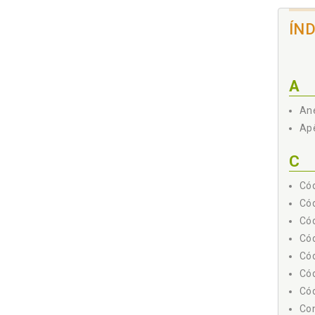
ÍN
A
Ane
2 - O
Apê
2.
2.
C
2.
Cód
Cód
Cód
Cód
Cód
2.
Cód
Cód
2.
Con