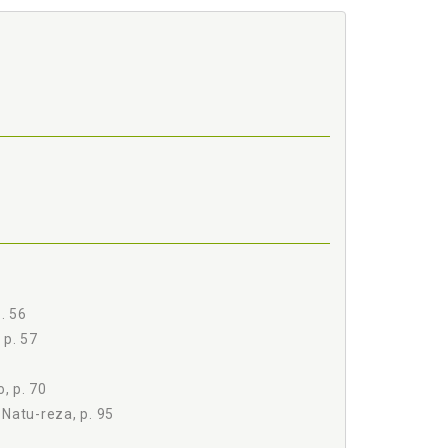
to, p. 57
 CNPC, p. 63
rito, p. 70
o Brasil, p. 91
 a ele Diretamente Relacionadas, p. 93
ederal de 1988, p. 93
tar, p. 94
uer Natureza, p. 95
. 56
lquer Natureza, p. 97
 p. 57
 Natureza, p. 97
, p. 70
Natu-reza, p. 95