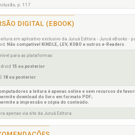
USÃO, p. 117
clusão, p. 117
ÊNCIAS, p. 119
selho de Contribuintes do Município de Salvador, p. 71
ICE, p. 123
situições. Contexto histórico dos tributos e as Constituições, p.
RSÃO DIGITAL (EBOOK)
S, p. 131
stituição Federal. Imposto Sobre Serviços de Qualquer Natureza
 DE QUADROS, p. 80
stituição Federal. Perícia e a Constituição Federal, p. 54
o 1 - Processos de Auto de Infração que Tramitaram no Tribunal Pleno 
leitura em aplicativo exclusivo da Juruá Editora - Juruá eBooks - 
tabilidade. Conceito de contabilidade e seus princípios no Brasil
oid.
Não compatível KINDLE, LEV, KOBO e outros e-Readers
.
o 1.2 - Processos que Tramitaram no Tribunal do CMT - 2014, p. 82
tabilidade. Contextualização histórica da contabilidade e perícia
o 1.3 - Processos que Tramitaram no Tribunal do CMT - 2015, p. 83
nível para as plataformas:
tabilidade. Evolução, p. 23
o 2 - Competências Tributárias Municipais nas Constituições Fede rais Br
tabilidade. Perícia contábil como parte da contabilidade, p. 40
droid
15 ou posterior
texto histórico dos tributos e as Constituições, p. 87
OS
18 ou posterior
textualização histórica da contabilidade e perícia, p. 23
mputadores a leitura é apenas online e sem recursos de favor
permite download do livro em formato PDF;
permite a impressão e cópia do conteúdo.
isões do STJ com a participação da perícia contábil, p. 105
a apenas via site da Juruá Editora.
mento prova no processo, p. 107
COMENDAÇÕES