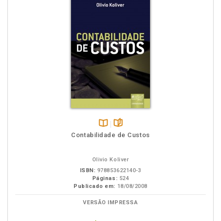
Disponível
páginas
Contabilidade de Custos
na
B.V.
Olivio Koliver
ISBN:
978853622140-3
Páginas:
524
Publicado em:
18/08/2008
VERSÃO IMPRESSA