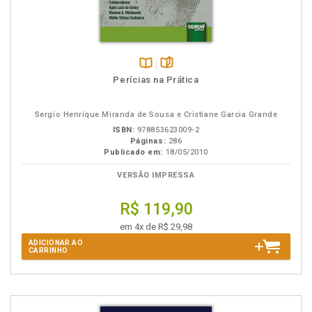
Disponível
páginas
Perícias na Prática
na
B.V.
Sergio Henrique Miranda de Sousa e Cristiane Garcia Grande
ISBN:
978853623009-2
Páginas:
286
Publicado em:
18/05/2010
VERSÃO IMPRESSA
R$ 119,90
em 4x de R$ 29,98
ADICIONAR AO
CARRINHO