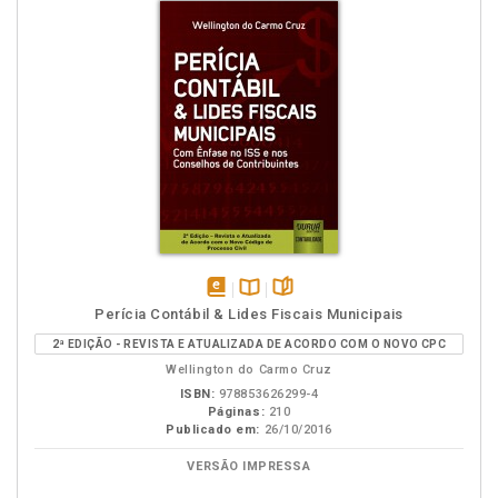
disponível
Disponível
páginas
Perícia Contábil & Lides Fiscais Municipais
em
na
2ª EDIÇÃO - REVISTA E ATUALIZADA DE ACORDO COM O NOVO CPC
eBook
B.V.
Wellington do Carmo Cruz
ISBN:
978853626299-4
Páginas:
210
Publicado em:
26/10/2016
VERSÃO IMPRESSA