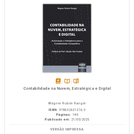
disponível
Disponível
páginas
Contabilidade na Nuvem, Estratégica e Digital
em
na
eBook
B.V.
Wagner Rubim Rangel
ISBN:
978652631376-3
Páginas:
140
Publicado em:
21/05/2025
VERSÃO IMPRESSA