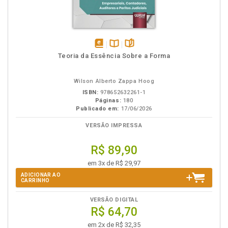
disponível
Disponível
páginas
Teoria da Essência Sobre a Forma
em
na
eBook
B.V.
Wilson Alberto Zappa Hoog
ISBN:
978652632261-1
Páginas:
180
Publicado em:
17/06/2026
VERSÃO IMPRESSA
R$ 89,90
em 3x de R$ 29,97
ADICIONAR AO
CARRINHO
VERSÃO DIGITAL
R$ 64,70
em 2x de R$ 32,35