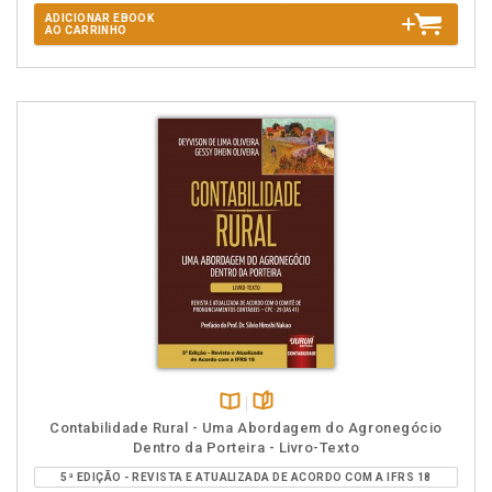
ADICIONAR EBOOK
AO CARRINHO
Disponível
páginas
Contabilidade Rural - Uma Abordagem do Agronegócio
na
Dentro da Porteira - Livro-Texto
B.V.
5ª EDIÇÃO - REVISTA E ATUALIZADA DE ACORDO COM A IFRS 18