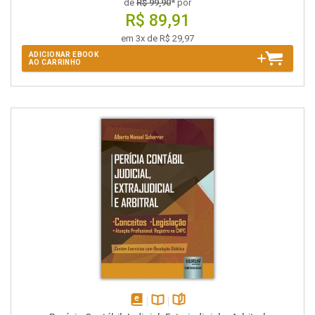
de
R$ 99,90
* por
R$ 89,91
em 3x de R$ 29,97
ADICIONAR EBOOK
AO CARRINHO
disponível
Disponível
páginas