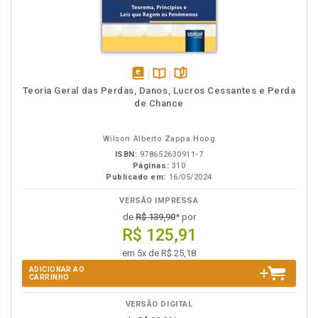
disponível
Disponível
páginas
Teoria Geral das Perdas, Danos, Lucros Cessantes e Perda
em
na
de Chance
eBook
B.V.
Wilson Alberto Zappa Hoog
ISBN:
978652630911-7
Páginas:
310
Publicado em:
16/05/2024
VERSÃO IMPRESSA
de
R$ 139,90
* por
R$ 125,91
em 5x de R$ 25,18
ADICIONAR AO
CARRINHO
VERSÃO DIGITAL