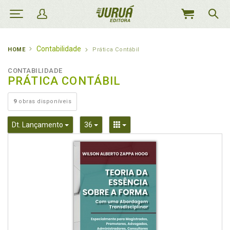
MEU
CARRINHO
Contabilidade
HOME
Prática Contábil
CONTABILIDADE
PRÁTICA CONTÁBIL
9
obras disponíveis
Toggle Dropdown
Toggle Dropdown
Toggle Dropdown
Dt. Lançamento
36