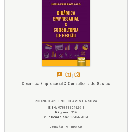
disponível
Disponível
páginas
Dinâmica Empresarial & Consultoria de Gestão
em
na
eBook
B.V.
RODRIGO ANTONIO CHAVES DA SILVA
ISBN:
978853624620-8
Páginas:
316
Publicado em:
17/04/2014
VERSÃO IMPRESSA