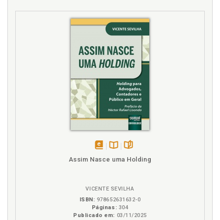
disponível
Disponível
páginas
Assim Nasce uma Holding
em
na
eBook
B.V.
VICENTE SEVILHA
ISBN:
978652631632-0
Páginas:
304
Publicado em:
03/11/2025