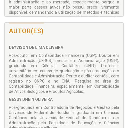
à administração e ao mercado, especialmente porque a
maior parte desses ativos não possui preço livremente
disponível, demandando a utilização de métodos e técnicas
específicos para se alcançar o pretendido valor justo, previsto
nas normas de contabilidade. Buscando reduzir esses
desafios, a obra apresenta uma seção de valuation de ativos
AUTOR(ES)
biológicos a valor justo, com modelos que podem ser
aplicados na prática empresarial para ativos biológicos
distintos, observados os ajustes de cada caso.
DEYVISON DE LIMA OLIVEIRA
A obra completa apresenta também exercícios práticos que
Pós-doutor em Contabilidade Financeira (USP); Doutor em
contribuem para a fixação dos conteúdos exigidos pelos
Administração (UFRGS); mestre em Administração (UNIR);
currículos das instituições de ensino, bem como elucidam e
graduado em Ciências Contábeis (UNIR). Professor
exemplificam pontos das normativas contábeis específicas –
universitário em cursos de graduação e pós-graduação em
a exemplo do CPC 29 e CPC 46. Na mesma linha, o manual do
Contabilidade e Administração. Perito e auditor contábil, com
professor (com respostas dos exercícios e disponível na
registro no CNPC e no CNAI. Pesquisa na área de
Editora) facilita a escolha de atividades a serem aplicadas
Contabilidade Financeira, especialmente, em Contabilidade
em sala, em trabalhos avaliativos, em autoestudo etc., tendo
de Ativos Biológicos e Produtos Agrícolas.
em vista o grande número de exercícios disponíveis. Por fim,
aos professores são disponibilizadas (na Editora) as
GESSY DHEIN OLIVEIRA
apresentações (em slides) de cada capítulo para facilitar o
Pós-graduada em Controladoria de Negócios e Gestão pela
plano de ensino.
Universidade Federal de Rondônia; graduada em Ciências
Além dos cursos de graduação e especialização em Ciências
Contábeis pela Universidade Federal de Rondônia e em
Contábeis, a obra também pode ser aplicada aos cursos das
Administração pela Faculdade de Educação e Ciências
áreas de Engenharia (de Produção, Florestal, Agronômica,