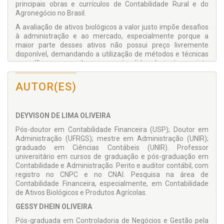
principais obras e currículos de Contabilidade Rural e do
Agronegócio no Brasil.
A avaliação de ativos biológicos a valor justo impõe desafios
à administração e ao mercado, especialmente porque a
maior parte desses ativos não possui preço livremente
disponível, demandando a utilização de métodos e técnicas
específicos para se alcançar o pretendido valor justo, previsto
nas normas de contabilidade. Buscando reduzir esses
desafios, a obra apresenta uma seção de valuation de ativos
AUTOR(ES)
biológicos a valor justo, com modelos que podem ser
aplicados na prática empresarial para ativos biológicos
distintos, observados os ajustes de cada caso.
DEYVISON DE LIMA OLIVEIRA
A obra completa apresenta também exercícios práticos que
Pós-doutor em Contabilidade Financeira (USP); Doutor em
contribuem para a fixação dos conteúdos exigidos pelos
Administração (UFRGS); mestre em Administração (UNIR);
currículos das instituições de ensino, bem como elucidam e
graduado em Ciências Contábeis (UNIR). Professor
exemplificam pontos das normativas contábeis específicas –
universitário em cursos de graduação e pós-graduação em
a exemplo do CPC 29 e CPC 46. Na mesma linha, o manual do
Contabilidade e Administração. Perito e auditor contábil, com
professor (com respostas dos exercícios e disponível na
registro no CNPC e no CNAI. Pesquisa na área de
Editora) facilita a escolha de atividades a serem aplicadas
Contabilidade Financeira, especialmente, em Contabilidade
em sala, em trabalhos avaliativos, em autoestudo etc., tendo
de Ativos Biológicos e Produtos Agrícolas.
em vista o grande número de exercícios disponíveis. Por fim,
aos professores são disponibilizadas (na Editora) as
GESSY DHEIN OLIVEIRA
apresentações (em slides) de cada capítulo para facilitar o
Pós-graduada em Controladoria de Negócios e Gestão pela
plano de ensino.