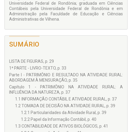
Universidade Federal de Rondônia; graduada em Ciências
Além dos cursos de graduação e especialização em Ciências
Contábeis pela Universidade Federal de Rondônia e em
Contábeis, a obra também pode ser aplicada aos cursos das
Administração pela Faculdade de Educação e Ciências
áreas de Engenharia (de Produção, Florestal, Agronômica,
Administrativas de Vilhena.
Ambiental, da Pesca etc.), Comércio Exterior, Agronegócio,
dentre outros. No campo profissional, a obra é referência
para contadores, auditores e peritos em empresas de
contabilidade, autônomos e contadores internos nas
SUMÁRIO
empresas rurais (fazendas etc.) e/ou agroindustriais.
LISTA DE FIGURAS, p. 29
1ª PARTE - LIVRO-TEXTO, p. 33
Parte I - PATRIMÔNIO E RESULTADO NA ATIVIDADE RURAL:
ABORDAGEM À MENSURAÇÃO, p. 35
Capítulo 1 - PATRIMÔNIO NA ATIVIDADE RURAL: A
INFLUÊNCIA DA NATUREZA, p. 37
1.1 INFORMAÇÃO CONTÁBIL E ATIVIDADE RURAL, p. 37
1.2 TOMADA DE DECISÃO NA ATIVIDADE RURAL, p. 39
1.2.1 Particularidades da Atividade Rural, p. 39
1.2.2 Papel da Informação Contábil, p. 40
1.3 CONTABILIDADE DE ATIVOS BIOLÓGICOS, p. 41