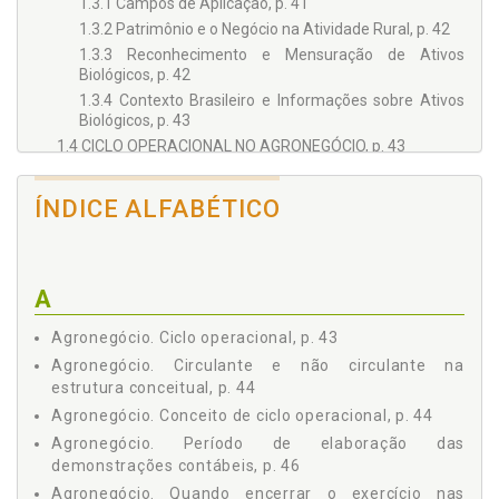
1.3.1 Campos de Aplicação, p. 41
1.3.2 Patrimônio e o Negócio na Atividade Rural, p. 42
1.3.3 Reconhecimento e Mensuração de Ativos
Biológicos, p. 42
1.3.4 Contexto Brasileiro e Informações sobre Ativos
Biológicos, p. 43
1.4 CICLO OPERACIONAL NO AGRONEGÓCIO, p. 43
1.4.1 Conceito de Ciclo Operacional, p. 44
1.4.2 Circulante e Não Circulante na Estrutura
ÍNDICE ALFABÉTICO
Conceitual, p. 44
1.4.3 Quando Encerrar o Exercício nas Entidades
Rurais?, p. 45
1.4.4 Período de Elaboração das Demonstrações
A
Contábeis, p. 46
REFERÊNCIAS, p. 47
Agronegócio. Ciclo operacional, p. 43
Capítulo 2 - RESULTADO NA ATIVIDADE RURAL: ABORDAGEM
Agronegócio. Circulante e não circulante na
À MENSURAÇÃO, p. 49
estrutura conceitual, p. 44
2.1 REGIMES DE CAIXA VERSUS COMPETÊNCIA NA
Agronegócio. Conceito de ciclo operacional, p. 44
ATIVIDADE RURAL, p. 49
Agronegócio. Período de elaboração das
2.1.1 A Visão da Ciência Contábil, p. 49
demonstrações contábeis, p. 46
2.1.2 Fenômenos que Geram Dificuldades de
Agronegócio. Quando encerrar o exercício nas
Compreensão no Regime de Competência, p. 50