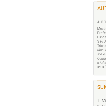
AU
ALBE
Mestr
Profe
Funda
São J
Técni
Manua
sos e 
Conta
e Ade
seus “
SU
1 - B