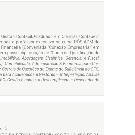
Gestão Contábil, Graduado em Ciências Con­tábeis.
Campos e professor executivo no curso PÓS ADM da
o Financeira (Conveniada “Conexão Empresarial” em
ém possui diplomação de “Curso de Qualifi­cação de
Imobiliária: Abordagem Sistêmica, Gerencial e Fiscal;
C); Contabilidade, Administração & Economia para Cur­
 e Correta de Questões do Exame de Suficiên­cia do CFC;
a para Acadêmicos e Gestores – Interpretação, Análise
FC; Gestão Financeira Descomplicada – Des­vendando
. 13