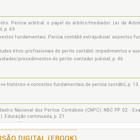
itro. Perícia arbitral: o papel do árbitro/mediador. Lei da Ar
il, p. 69
ectos fundamentais. Perícia contábil extrajudicial: aspectos fun
tudes ético-profissionais do perito contábil: impedimentos e sus
vidades/procedimentos do perito-contador judicial, p. 46
ve histórico e conceitos fundamentais de perícia contábil, p. 13
dastro Nacional dos Peritos Contábeis (CNPC): NBC PP 02 - Ex
). Educação continuada, p. 21
igo de Ética Profissional do Contador. Perícia contábil no 
105/2015 e o Código de Ética Pro-fissional do Contador (CEPC):
RSÃO DIGITAL (EBOOK)
igo de Processo Civil. Perícia arbitral: o papel do árbitro/m