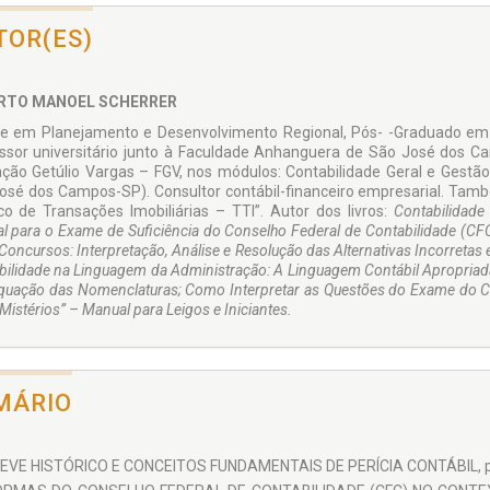
TOR(ES)
RTO MANOEL SCHERRER
e em Planejamento e De­senvolvimento Regional, Pós- -Graduado em 
ssor universitário junto à Faculdade Anhanguera de São José dos 
ção Getúlio Vargas – FGV, nos módulos: Contabilidade Geral e Gestã
osé dos Campos-SP). Consultor contábil-financeiro empre­sarial. Tamb
co de Transações Imobiliárias – TTI”. Autor dos livros:
Contabilidade 
l para o Exame de Suficiência do Con­selho Federal de Contabilidade (CF
Concursos: Interpretação, Análise e Resolução das Alter­nativas Incorretas
bilidade na Linguagem da Administração: A Linguagem Contábil Apro­priad
quação das Nomenclaturas; Como Interpretar as Questões do Exame do C
Mistérios” – Manual para Leigos e Iniciantes.
MÁRIO
REVE HISTÓRICO E CONCEITOS FUNDAMENTAIS DE PERÍCIA CONTÁBIL, p