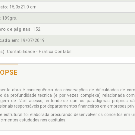
ato:
15,0x21,0 cm
:
189grs.
ro de páginas:
152
icado em:
19/07/2019
s):
Contabilidade - Prática Contábil
NOPSE
sente obra é consequência das observações de dificuldades de comp
o da pro­fundidade técnica (e por vezes complexa) relacionada com
agem de fácil acesso, en­tende-se que os paradigmas próprios 
ssionais responsáveis por departamentos finan­ceiros em empresas privad
e estrutural foi elaborada procurando desenvolver os conceitos em
cimen­tos estudados nos capítulos.