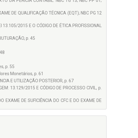
O DA PERÍCIA CONTÁBIL: NBC TG 13; NBC PP 01;
XAME DE QUALIFICAÇÃO TÉCNICA (EQT); NBC PG 12
EI 13.105/2015 E O CÓDIGO DE ÉTICA PROFISSIONAL
RUTURAÇÃO, p. 45
 48
s, p. 55
ores Monetários, p. 61
CIA E UTILIZAÇÃO POSTERIOR, p. 67
EM: 13.129/2015 E CÓDIGO DE PROCESSO CIVIL, p.
DO EXAME DE SUFICIÊNCIA DO CFC E DO EXAME DE
ção Didática Plena, p. 80
 Plena, p. 126