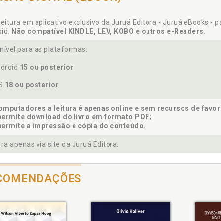
igo de Processo Civil, p. 69
igo de Processo Civil. Perícia contábil no âmbito do Código de P
leitura em aplicativo exclusivo da Juruá Editora - Juruá eBooks - 
Ética Profissional do Contador (CEPC): Resolução CFC 1.307 de 0
oid.
Não compatível KINDLE, LEV, KOBO e outros e-Readers
.
ceito. Perícia contábil judicial: definição conceitual, objetivos e
nível para as plataformas:
ceitos fundamentais. Breve histórico e conceitos fundamentais d
selho Federal de Contabilidade. Normas do Conselho Federal 
droid
15 ou posterior
tábil: NBC TG 13; NBC PP 01; NBC TP 01; educação profissional 
OS
18 ou posterior
siderações finais, p. 137
mputadores a leitura é apenas online e sem recursos de favor
permite download do livro em formato PDF;
permite a impressão e cópia do conteúdo.
inição. Perícia contábil judicial: definição conceitual, objetivos 
a apenas via site da Juruá Editora.
ucação continuada. Cadastro Nacional dos Peritos Contábei
COMENDAÇÕES
nica (EQT); NBC PG 12 (R3). Educação continuada, p. 21
cação profissional. Normas do Conselho Federal de Contabilida
13; NBC PP 01; NBC TP 01; educação profissional continuada - N
ruturação. Perícia contábil judicial: definição conceitual, objetiv