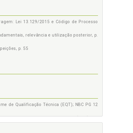
bitragem: Lei 13.129/2015 e Código de Processo
damentais, relevância e utilização posterior, p.
peições, p. 55
ame de Qualificação Técnica (EQT); NBC PG 12
âmbito do Código de Processo Civil (CPC): Lei
 Resolução CFC 1.307 de 09.12.2010, p. 37
ediador. Lei da Arbitragem: Lei 13.129/2015 e