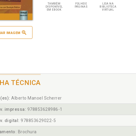
TAMBÉM
FOLHEIE
LEIA NA
DISPONÍVEL
PÁGINAS
BIBLIOTECA
EM EBOOK
VIRTUAL
IAR IMAGEM
CHA TÉCNICA
(es):
Alberto Manoel Scherrer
v. impressa:
978853628986-1
v. digital:
978853629022-5
amento:
Brochura