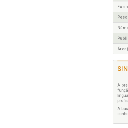
Form
Peso
Núme
Publ
Área(
SI
A pre
funçã
lingu
profi
A bas
conhe