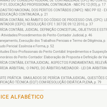
NORMAS DO CONSELHO FEDERAL DE CONTABILIDADE (CFC) NO CONTEXT
P 01; EDUCAÇÃO PROFISSIONAL CONTINUADA - NBC PG 12 (R3), p. 17
ADASTRO NACIONAL DOS PERITOS CONTÁBEIS (CNPC): NBC PP 02 - E
- EDUCAÇÃO CONTINUADA, p. 21
ERÍCIA CONTÁBIL NO ÂMBITO DO CÓDIGO DE PROCESSO CIVIL (CPC): L
NTADOR (CEPC): RESOLUÇÃO CFC 1.307 DE 09.12.2010, p. 37
ERÍCIA CONTÁBIL JUDICIAL: DEFINIÇÃO CONCEITUAL, OBJETIVOS E EST
s Atividades/Procedimentos do Perito-Contador Judicial, p. 46
lanejamento, Execução dos Trabalhos Periciais e Termo de Diligência, p.
udo Pericial: Essência e Forma, p. 52
titudes Ético-Profissionais do Perito Contábil: Impedimentos e Suspeiçõe
onorários do Perito-Contador: Elaboração de Proposta e Definição de Val
ERÍCIA CONTÁBIL EXTRAJUDICIAL: ASPECTOS FUNDAMENTAIS, RELEVÂN
ERÍCIA ARBITRAL: O PAPEL DO ÁRBITRO/MEDIADOR - LEI DA ARBITRAG
PARTE PRÁTICA: SIMULADOS DE PERÍCIA EXTRAJUDICIAL, QUESTÕES 
FICAÇÃO TÉCNICA (EQT) COM RESOLUÇÃO DIDÁTICA PLENA, p. 79
erícia Contábil Judicial: Questões do Exame do CFC e do EQT com Resolu
rícia Contábil Extrajudicial: Simulações Práticas com Resolução Didática
DICE ALFABÉTICO
DERAÇÕES FINAIS, p. 137
ÊNCIAS, p. 139