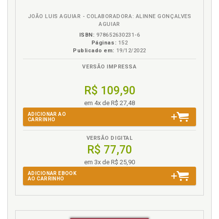
alcance, p. 27
eBook
B.V.
Fraude. Base para a pesquisa econometrizada de
JOÃO LUIS AGUIAR - COLABORADORA: ALINNE GONÇALVES
indícios de fraudes e/ou irregularidades contábeis,
AGUIAR
p. 44
ISBN:
978652630231-6
Páginas:
152
Fraude. Questão das fraudes à luz da teoria da
Publicado em:
19/12/2022
essência sobre, p. 41
Função da existência do axioma contábil nessa
VERSÃO IMPRESSA
teoria da essência sobre a forma, p. 61
Fundamentação Ontológica do Fundo de Comércio -
R$ 109,90
Goodwill, p. 145
em 4x de R$ 27,48
ADICIONAR AO
G
CARRINHO
Goodwill. Fundamentação Ontológica do Fundo de
VERSÃO DIGITAL
R$ 77,70
Comércio - Goodwill, p. 145
em 3x de R$ 25,90
H
ADICIONAR EBOOK
AO CARRINHO
Hermenêutica. Crime de hermenêutica e os erros de
cognição, p. 48