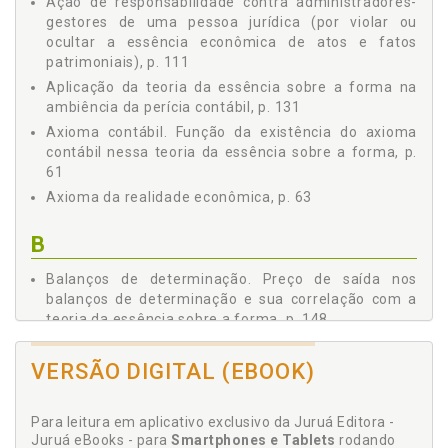
Ação de responsabilidade contra administradores-
DA ESSÊNCIA SOBRE A FORMA, p. 67
gestores de uma pessoa jurídica (por violar ou
2.4.1 O Art. 606 do CPC e o Preço de Saída dos
ocultar a essência econômica de atos e fatos
Estoques nos Balanços de Determinação à Luz da
patrimoniais), p. 111
Supremacia da Teoria da Essência sobre a Forma, p.
70
Aplicação da teoria da essência sobre a forma na
3 O TEOREMA DA SUBSTÂNCIA SOBRE A FORMA, p. 71
ambiência da perícia contábil, p. 131
3.1 EXEMPLO DA ESSÊNCIA ECONÔMICA, p. 74
Axioma contábil. Função da existência do axioma
3.2 TEOREMA E A VALIDADE DA TEORIA, p. 75
contábil nessa teoria da essência sobre a forma, p.
61
4 AS LEIS CIENTÍFICAS QUE REGULAM A TEORIA DA
SUBSTÂNCIA SOBRE A FORMA, p. 77
Axioma da realidade econômica, p. 63
4.1 A SUPREMACIA DO MÉTODO DO RACIOCÍNIO LÓGICO
CONTÁBIL EM RELAÇÃO AO MÉTODO DEDUTÍVEL
B
AMPLAMENTE UTILIZADO PELO SILOGISMO CONTÁBIL, p.
83
Balanços de determinação. Preço de saída nos
4.1.1 Os Riscos do Método Dedutivo, p. 85
balanços de determinação e sua correlação com a
4.2 DISCERNIMENTOS CIENTÍFICOS PARA APLICAR À
teoria da essência sobre a forma, p. 148
TEORIA DA ESSÊNCIA SOBRE A FORMA, p. 86
Balanços putativos e crimes, p. 47
4.3 CORRELAÇÃO ENTRE OS PRINCÍPIOS E AS LEIS
VERSÃO DIGITAL (EBOOK)
Base para a pesquisa econometrizada de indícios de
CIENTÍFICAS, p. 92
fraudes e/ou irregularidades contábeis, p. 44
4.3.1 Correlação Sistemática Entre: Princípios × Leis
Científicas × Teorema da Substância sobre a Forma, p.
Para leitura em aplicativo exclusivo da Juruá Editora -
C
94
Juruá eBooks - para
Smartphones e Tablets
rodando