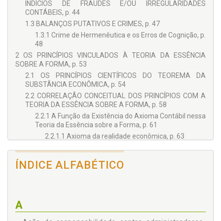
INDÍCIOS DE FRAUDES E/OU IRREGULARIDADES
CONTÁBEIS, p. 44
1.3 BALANÇOS PUTATIVOS E CRIMES, p. 47
1.3.1 Crime de Hermenêutica e os Erros de Cognição, p.
48
2 OS PRINCÍPIOS VINCULADOS À TEORIA DA ESSÊNCIA
SOBRE A FORMA, p. 53
2.1 OS PRINCÍPIOS CIENTÍFICOS DO TEOREMA DA
SUBSTÂNCIA ECONÔMICA, p. 54
2.2 CORRELAÇÃO CONCEITUAL DOS PRINCÍPIOS COM A
TEORIA DA ESSÊNCIA SOBRE A FORMA, p. 58
2.2.1 A Função da Existência do Axioma Contábil nessa
Teoria da Essência sobre a Forma, p. 61
2.2.1.1 Axioma da realidade econômica, p. 63
2.2.2 Os Princípios Científicos quanto à Dogmática da
Teoria da Essência sobre a Forma, p. 64
ÍNDICE ALFABÉTICO
2.3 AS FORÇAS DA PRUDÊNCIA, AUTONOMIA
PATRIMONIAL E O REGIME DA COMPETÊNCIA QUE É
REFERÊNCIA DE NORMA PÉTREA, LEI 6.404/1976, ART.
177, p. 67
A
2.4 A FORMA JURÍDICA DAS RECEITAS NA LEI 6.404/1976,
NO ART. 606 DO CPC E NA LC 214/2025 À LUZ DA TEORIA