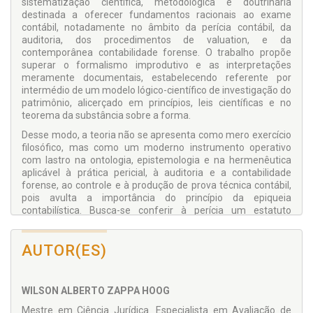
sistematização científica, metodológica e doutrinária
destinada a oferecer fundamentos racionais ao exame
contábil, notadamente no âmbito da perícia contábil, da
auditoria, dos procedimentos de valuation, e da
contemporânea contabilidade forense. O trabalho propõe
superar o formalismo improdutivo e as interpretações
meramente documentais, estabelecendo referente por
intermédio de um modelo lógico-científico de investigação do
patrimônio, alicerçado em princípios, leis científicas e no
teorema da substância sobre a forma.
Desse modo, a teoria não se apresenta como mero exercício
filosófico, mas como um moderno instrumento operativo
com lastro na ontologia, epistemologia e na hermenêutica
aplicável à prática pericial, à auditoria e a contabilidade
forense, ao controle e à produção de prova técnica contábil,
pois avulta a importância do princípio da epiqueia
contabilística. Busca-se conferir à perícia um estatuto
verdadeiramente científico, fundado em evidências
testáveis, raciocínio lógico-contábil e coerência
AUTOR(ES)
hermenêutica, afastando subjetivismos, sofismas e
construções retóricas.
WILSON ALBERTO ZAPPA HOOG
Mestre em Ciência Jurídica. Especialista em Avaliação de