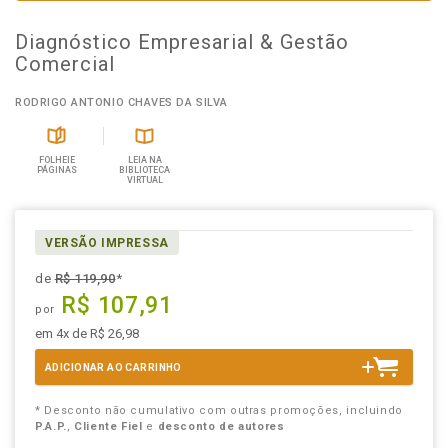
Diagnóstico Empresarial & Gestão
Comercial
RODRIGO ANTONIO CHAVES DA SILVA
FOLHEIE
LEIA NA
PÁGINAS
BIBLIOTECA
VIRTUAL
VERSÃO IMPRESSA
de
R$ 119,90
*
R$ 107,91
por
em 4x de R$ 26,98
ADICIONAR AO CARRINHO
* Desconto não cumulativo com outras promoções, incluindo
P.A.P.
,
Cliente Fiel
e
desconto de autores