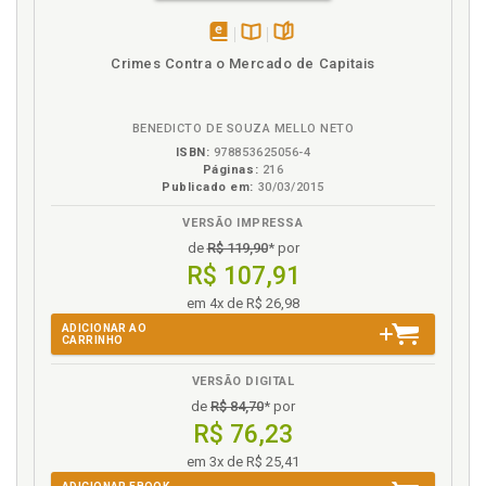
Faturamento comercial. Percentual ideal para
desconto considerando a relativa proporção no
desempenho dos créditos, p. 211
disponível
Disponível
páginas
Crimes Contra o Mercado de Capitais
em
na
Fenômeno patrimonial e sua gestão, p. 63
eBook
B.V.
Fenômeno patrimonial. Informação, fenômeno
patrimonial e gestão comercial, p. 87
BENEDICTO DE SOUZA MELLO NETO
Financiamento. Busca de financiamento e a gestão
ISBN:
978853625056-4
Páginas:
216
de prazos pela empre-sa comercial, p. 123
Publicado em:
30/03/2015
G
VERSÃO IMPRESSA
de
R$ 119,90
* por
Gestão comercial. Informação, fenômeno
R$ 107,91
patrimonial e gestão comercial, p. 87
em 4x de R$ 26,98
Gestão das compras e vendas, p. 65
ADICIONAR AO
Gestão das dívidas, p. 75
CARRINHO
Gestão de comércio. Diagnóstico e orientação para a
VERSÃO DIGITAL
gestão dos comér-cios, p. 245
de
R$ 84,70
* por
Gestão de comércio. Diagnóstico e orientação. A
R$ 76,23
gestão dos estoques gerenciais, p. 252
em 3x de R$ 25,41
Gestão de comércio. Diagnóstico e orientação. As
condições comerciais, p. 253