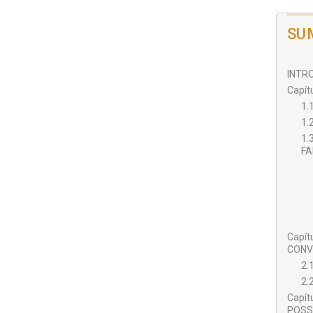
SU
INTRO
Capít
1.
1.
1.
FA
Capí
CONVI
2.
2.
Capí
POSSI