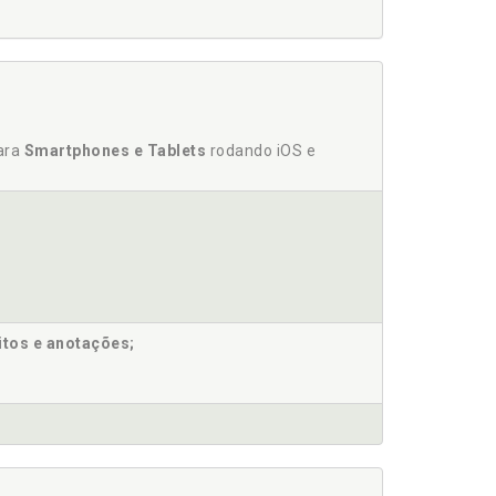
OS DADOS PESQUISADOS, p. 93
 ACOLHEDORA, p. 94
p. 99
 COMUNITÁRIA, p. 115
para
Smartphones e Tablets
rodando iOS e
p. 152
itos e anotações;