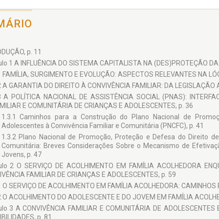
MÁRIO
DUÇÃO, p. 11
ulo 1 A INFLUÊNCIA DO SISTEMA CAPITALISTA NA (DES)PROTEÇÃO DA F
1 FAMÍLIA, SURGIMENTO E EVOLUÇÃO: ASPECTOS RELEVANTES NA LÓ
2 A GARANTIA DO DIREITO À CONVIVÊNCIA FAMILIAR: DA LEGISLAÇÃO A
3 A POLÍTICA NACIONAL DE ASSISTÊNCIA SOCIAL (PNAS): INTERF
MILIAR E COMUNITÁRIA DE CRIANÇAS E ADOLESCENTES, p. 36
1.3.1 Caminhos para a Construção do Plano Nacional de Promoç
Adolescentes à Convivência Familiar e Comunitária (PNCFC), p. 41
1.3.2 Plano Nacional de Promoção, Proteção e Defesa do Direito de
Comunitária: Breves Considerações Sobre o Mecanismo de Efetivaçã
Jovens, p. 47
tulo 2 O SERVIÇO DE ACOLHIMENTO EM FAMÍLIA ACOLHEDORA EN
VÊNCIA FAMILIAR DE CRIANÇAS E ADOLESCENTES, p. 59
1 O SERVIÇO DE ACOLHIMENTO EM FAMÍLIA ACOLHEDORA: CAMINHOS P
2 O ACOLHIMENTO DO ADOLESCENTE E DO JOVEM EM FAMÍLIA ACOLHE
tulo 3 A CONVIVÊNCIA FAMILIAR E COMUNITÁRIA DE ADOLESCENTES
BILIDADES, p. 81