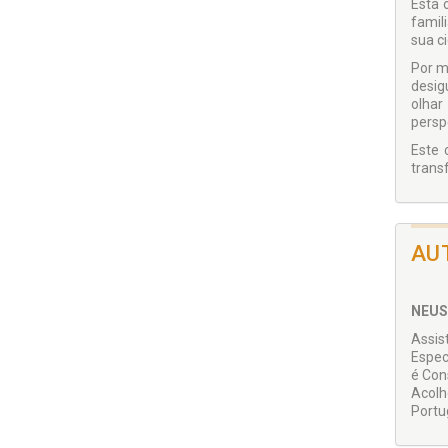
Esta 
famili
sua c
Por m
desig
olhar
persp
Este 
trans
AU
NEUS
Assis
Espec
é Cons
Acolh
Portu