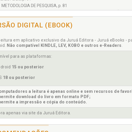
1 METODOLOGIA DE PESQUISA, p. 81
2 RESULTADO DA PESQUISA DE CAMPO: APRESENTAÇÃO E ANÁLISE D
3 CARACTERIZAÇÃO GERAL DO SERVIÇO DE ACOLHIMENTO EM FAMÍLIA
RSÃO DIGITAL (EBOOK)
4 A GESTÃO DO SERVIÇO DE ACOLHIMENTO EM FAMÍLIA ACOLHEDORA, 
5 ESTRATÉGIAS PARA GARANTIR O DIREITO À CONVIVÊNCIA FAMILIAR E
DERAÇÕES FINAIS, p. 119
leitura em aplicativo exclusivo da Juruá Editora - Juruá eBooks - 
oid.
Não compatível KINDLE, LEV, KOBO e outros e-Readers
.
ÊNCIAS, p. 125
, p. 135
nível para as plataformas:
EXO A: PARECER CONSUBSTANCIADO DO CEP, p. 137
ICES, p. 143
droid
15 ou posterior
ÊNDICE A - QUESTIONÁRIO, p. 145
OS
18 ou posterior
ÊNDICE B - TERMO DE CONSENTIMENTO LIVRE E ESCLARECIDO - TCLE, 
mputadores a leitura é apenas online e sem recursos de favor
permite download do livro em formato PDF;
permite a impressão e cópia do conteúdo.
a apenas via site da Juruá Editora.