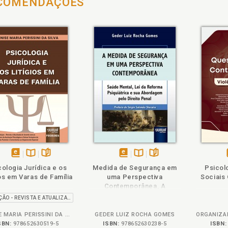
COMENDAÇÕES
ém
olheie
Também
Também
Folheie
disponível
Disponível
páginas
disponível
Disponível
páginas
cologia Jurídica e os
Medida de Segurança em
Psicol
em
na
em
na
ios em Varas de Família
uma Perspectiva
Sociais
eBook
B.V.
eBook
B.V.
Contemporânea, A
6ª EDIÇÃO - REVISTA E ATUALIZADA
DENISE MARIA PERISSINI DA SILVA
GEDER LUIZ ROCHA GOMES
SBN:
978652630519-5
ISBN:
978652630238-5
ISBN: