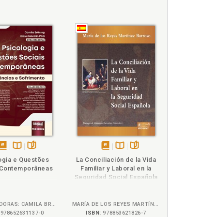
disponível
Disponível
páginas
disponível
Disponível
páginas
ogia e Questões
La Conciliación de la Vida
em
na
em
na
 Contemporâneas
Familiar y Laboral en la
eBook
B.V.
eBook
B.V.
Seguridad Social Española
ORGANIZADORAS: CAMILA BRÜNING, GISLEI MOCELIN POLLI
MARÍA DE LOS REYES MARTÍNEZ BARROSO
978652631137-0
ISBN:
978853621826-7