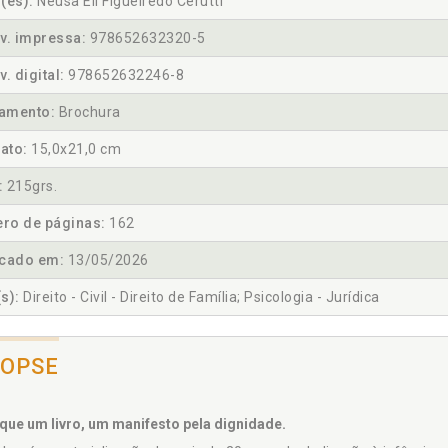
(es):
Neusa Eli Figueiredo Cerutti
v. impressa:
978652632320-5
v. digital:
978652632246-8
amento:
Brochura
ato:
15,0x21,0 cm
:
215grs.
ro de páginas:
162
icado em:
13/05/2026
s):
Direito - Civil - Direito de Família; Psicologia - Jurídica
NOPSE
que um livro, um manifesto pela dignidade.