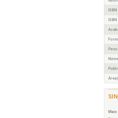
Autor
ISBN 
ISBN 
Acab
Form
Peso
Núme
Publ
Área(
SI
Mais 