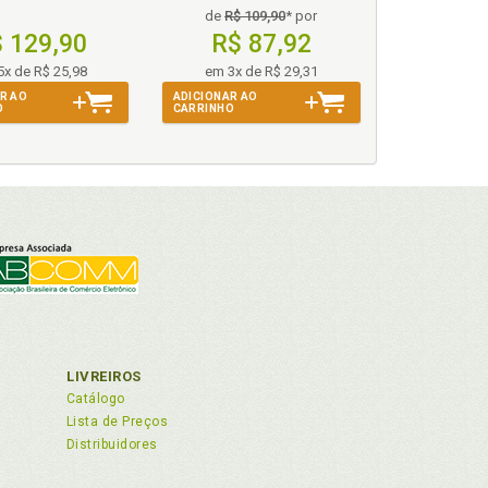
de
R$ 109,90
* por
 129,90
R$ 87,92
5x de R$ 25,98
em 3x de R$ 29,31
R AO
ADICIONAR AO
O
CARRINHO
LIVREIROS
Catálogo
Lista de Preços
Distribuidores