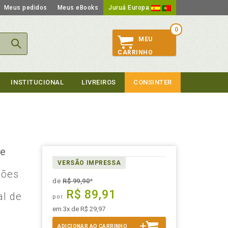
Meus pedidos
Meus eBooks
Juruá Europa
0
MEU
CARRINHO
INSTITUCIONAL
LIVREIROS
CONSINTER
 e
VERSÃO IMPRESSA
ções
de
R$ 99,90
*
R$ 89,91
al de
por
em 3x de R$ 29,97
ADICIONAR AO CARRINHO