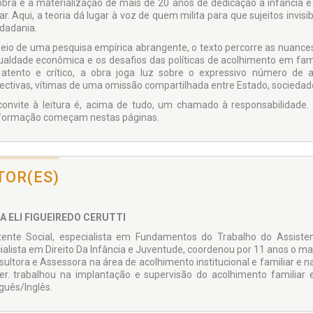
obra é a materialização de mais de 20 anos de dedicação à infância e
ar. Aqui, a teoria dá lugar à voz de quem milita para que sujeitos invis
idadania.
eio de uma pesquisa empírica abrangente, o texto percorre as nuance
ualdade econômica e os desafios das políticas de acolhimento em famí
 atento e crítico, a obra joga luz sobre o expressivo número de 
ectivas, vítimas de uma omissão compartilhada entre Estado, sociedade
convite à leitura é, acima de tudo, um chamado à responsabilidade
formação começam nestas páginas.
TOR(ES)
A ELI FIGUEIREDO CERUTTI
tente Social, especialista em Fundamentos do Trabalho do Assiste
ialista em Direito Da Infância e Juventude, coordenou por 11 anos o ma
ultora e Assessora na área de acolhimento institucional e familiar e na 
er. trabalhou na implantação e supervisão do acolhimento familiar
guês/Inglês.