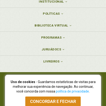
INSTITUCIONAL
POLÍTICAS
BIBLIOTECA VIRTUAL
PROGRAMAS
JURUÁDOCS
LIVREIROS
Uso de cookies
- Guardamos estatísticas de visitas para
Juruá Editora Ltda., CNPJ 77.535.508/0001-19
melhorar sua experiência de navegação. Ao continuar,
Juruá Informática Ltda., CNPJ 01.701.561/0001-80
você concorda com nossa
política de privacidade
.
NOVO ENDEREÇO:
R. Flávio Dallegrave, 7665, São Lourenço |
Curitiba - Paraná - CEP 82210-310
CONCORDAR E FECHAR
Atendimento: (41) 4009-3900
|
Vendas Atacado: (41) 4009-3939
|