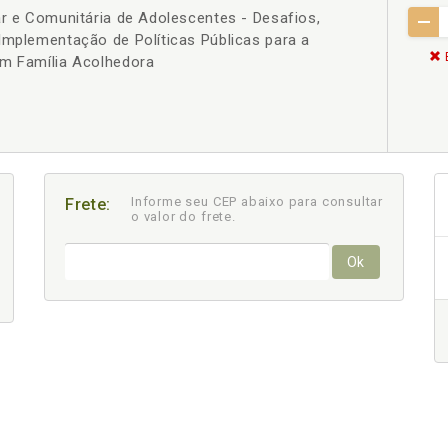
ar e Comunitária de Adolescentes - Desafios,
Implementação de Políticas Públicas para a
em Família Acolhedora
Informe seu CEP abaixo para consultar
Frete:
o valor do frete.
Ok