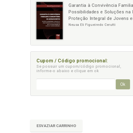
Garantia à Convivência Famili
-
+
Possibilidades e Soluções na 
Proteção Integral de Jovens 
Neusa Eli Figueiredo Cerutti
Cupom / Código promocional:
Se possuir um cupom/código promocional,
informe-o abaixo e clique em ok
Ok
ESVAZIAR CARRINHO