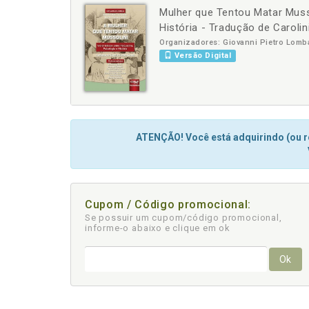
Mulher que Tentou Matar Mussol
-
História - Tradução de Caroli
Organizadores: Giovanni Pietro Lomba
Versão Digital
ATENÇÃO! Você está adquirindo (ou re
Cupom / Código promocional:
Se possuir um cupom/código promocional,
informe-o abaixo e clique em ok
Ok