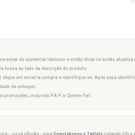
na setas de aumentar/diminuir e então clicar no botão atualiza 
a lixeira ao lado da descrição do produto;
 clique em encerra compra e identifique-se. Após essa identific
idade de estoque;
promoções, incluindo P.A.P. e Cliente Fiel.
itora - Juruá eBooks - para
Smartphones e Tablets
rodando iOS e 