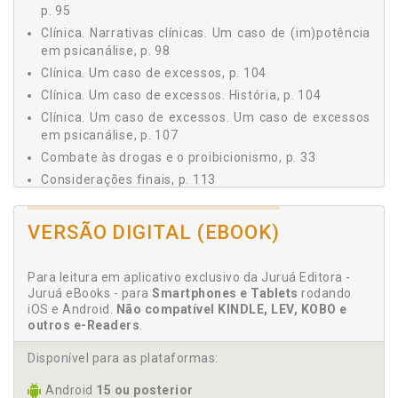
p. 95
5 NARRATIVAS CLÍNICAS, p. 99
Clínica. Narrativas clínicas. Um caso de (im)potência
5.1 UM CASO DE (IM)POTÊNCIA, p. 99
em psicanálise, p. 98
5.1.1 História, p. 99
Clínica. Um caso de excessos, p. 104
5.1.2 Um Caso de (Im)potência em Psicanálise, p. 102
Clínica. Um caso de excessos. História, p. 104
5.2 UM CASO DE EXCESSOS, p. 108
Clínica. Um caso de excessos. Um caso de excessos
5.2.1 História, p. 108
em psicanálise, p. 107
5.2.2 Um Caso de Excessos em Psicanálise, p. 111
Combate às drogas e o proibicionismo, p. 33
CONSIDERAÇÕES FINAIS, p. 117
Considerações finais, p. 113
REFERÊNCIAS, p. 125
Correntes terapêuticas. Proibicionismo, p. 39
Crise dos opioides e a medicalização do sofrimento,
VERSÃO DIGITAL (EBOOK)
p. 35
Para leitura em aplicativo exclusivo da Juruá Editora -
D
Juruá eBooks - para
Smartphones e Tablets
rodando
iOS e Android.
Não compatível KINDLE, LEV, KOBO e
Drogas. Combate às drogas e o proibicionismo, p. 33
outros e-Readers
.
Drogas. Políticas sobre drogas e a redução de danos,
p. 33
Disponível para as plataformas:
Android
15 ou posterior
E