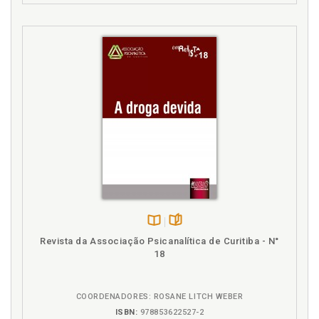
psicanalítico em comparação com as outras
terapêuticas, p. 68
Disponível
páginas
Revista da Associação Psicanalítica de Curitiba - N°
na
18
B.V.
COORDENADORES: ROSANE LITCH WEBER
ISBN:
978853622527-2