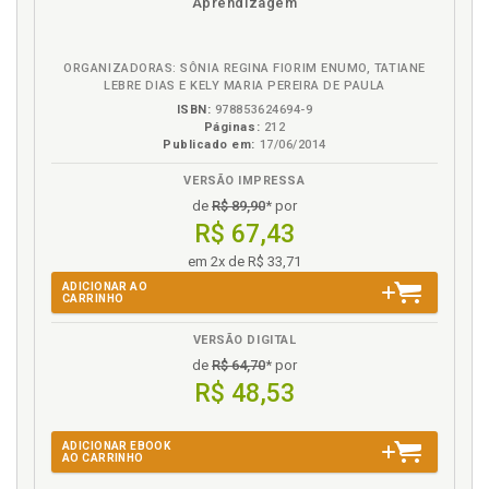
Aprendizagem
redução de danos no mundo, p. 47
eBook
B.V.
Redução de danos. Políticas de redução de danos no
Brasil, p. 55
ORGANIZADORAS: SÔNIA REGINA FIORIM ENUMO, TATIANE
Redução de danos. Políticas sobre drogas e a
LEBRE DIAS E KELY MARIA PEREIRA DE PAULA
redução de danos, p. 33
ISBN:
978853624694-9
Páginas:
212
Referências, p. 121
Publicado em:
17/06/2014
S
VERSÃO IMPRESSA
de
R$ 89,90
* por
Siglas, p. 11
R$ 67,43
Sofrimento. Crise dos opioides e a medicalização do
em 2x de R$ 33,71
sofrimento, p. 35
ADICIONAR AO
Substâncias psicoativas. Psicanálise e o uso de
CARRINHO
substâncias psicoativas, p. 82
VERSÃO DIGITAL
Sujeito e a subjetividade em psicanálise, p. 63
de
R$ 64,70
* por
R$ 48,53
T
Terapia. Proibicionismo nas correntes terapêuticas,
ADICIONAR EBOOK
p. 39
AO CARRINHO
Terapia. Recortes sobre o método clínico