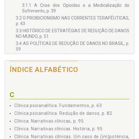
3.1.1 A Crise dos Opioides e a Medicalização do
Sofrimento, p. 39
3.2 O PROIBICIONISMO NAS CORRENTES TERAPÊUTICAS,
p. 43
3.3 HISTÓRICO DE ESTRATÉGIAS DE REDUÇÃO DE DANOS
NO MUNDO, p. 51
3.4 AS POLÍTICAS DE REDUÇÃO DE DANOS NO BRASIL, p.
59
4 OS FUNDAMENTOS DA CLÍNICA PSICANALÍTICA, p. 67
4.1 O SUJEITO E A SUBJETIVIDADE EM PSICANÁLISE, p.
ÍNDICE ALFABÉTICO
67
4.2 RECORTES SOBRE O MÉTODO CLÍNICO
PSICANALÍTICO EM COMPARAÇÃO COM AS OUTRAS
TERAPÊUTICAS, p. 72
C
4.3 O MANEJO DOS SINTOMAS E A CURA EM
PSICANÁLISE, p. 79
Clínica psicanalítica. Fundamentos, p. 63
4.4 A REDUÇÃO DE DANOS E A CLÍNICA PSICANALÍTICA, p.
86
Clínica psicanalítica. Redução de danos, p. 82
4.4.1 A Psicanálise e o Uso de Substâncias Psicoativas,
Clínica. Narrativas clínicas, p. 95
p. 86
Clínica. Narrativas clínicas. História, p. 95
4.4.2 A Interface Entre a Escuta Psicanalítica e as
Clínica. Narrativas clínicas. Um caso de (im)potência,
Estratégias de Redução de Danos, p. 93