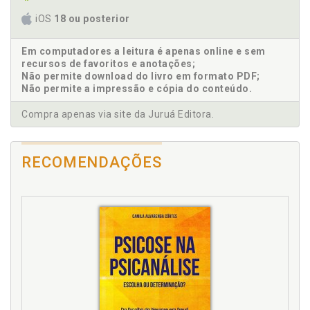
iOS
18 ou posterior
Escuta psicanalítica. Interface entre a escuta
psicanalítica e as estratégias de redução de danos,
p. 89
Em computadores a leitura é apenas online e sem
recursos de favoritos e anotações;
Estratégias de redução de danos. Interface entre a
Não permite download do livro em formato PDF;
escuta psicanalítica e as estratégias de redução de
Não permite a impressão e cópia do conteúdo.
danos, p. 89
Compra apenas via site da Juruá Editora.
F
Fundamentos da clínica psicanalítica, p. 63
RECOMENDAÇÕES
H
Histórico de estratégias de redução de danos no
mundo, p. 47
I
Interface entre a escuta psicanalítica e as
estratégias de redução de danos, p. 89