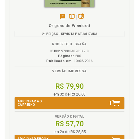
disponível
Disponível
páginas
Origens de Winnicott
em
na
2ª EDIÇÃO - REVISTA E ATUALIZADA
eBook
B.V.
ROBERTO B. GRAÑA
ISBN:
978853626072-3
Páginas:
206
Publicado em:
10/08/2016
VERSÃO IMPRESSA
R$ 79,90
em 3x de R$ 26,63
ADICIONAR AO
CARRINHO
VERSÃO DIGITAL
R$ 57,70
em 2x de R$ 28,85
ADICIONAR EBOOK